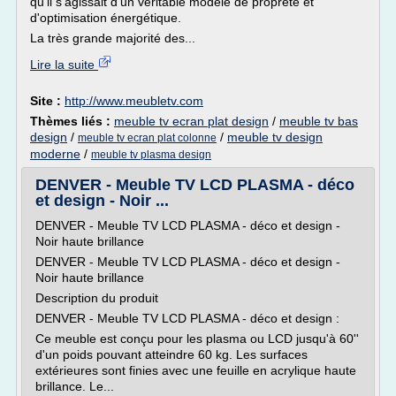
qu'il s'agissait d'un véritable modèle de propreté et
d'optimisation énergétique.
La très grande majorité des...
Lire la suite
Site :
http://www.meubletv.com
Thèmes liés :
meuble tv ecran plat design
/
meuble tv bas
design
/
/
meuble tv design
meuble tv ecran plat colonne
moderne
/
meuble tv plasma design
DENVER - Meuble TV LCD PLASMA - déco
et design - Noir ...
DENVER - Meuble TV LCD PLASMA - déco et design -
Noir haute brillance
DENVER - Meuble TV LCD PLASMA - déco et design -
Noir haute brillance
Description du produit
DENVER - Meuble TV LCD PLASMA - déco et design :
Ce meuble est conçu pour les plasma ou LCD jusqu'à 60''
d'un poids pouvant atteindre 60 kg. Les surfaces
extérieures sont finies avec une feuille en acrylique haute
brillance. Le...