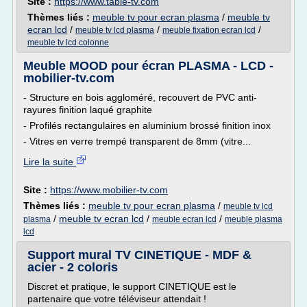
Site :
https://www.table-tv.com
Thèmes liés :
meuble tv pour ecran plasma
/
meuble tv
ecran lcd
/
/
/
meuble tv lcd plasma
meuble fixation ecran lcd
meuble tv lcd colonne
Meuble MOOD pour écran PLASMA - LCD -
mobilier-tv.com
- Structure en bois aggloméré, recouvert de PVC anti-
rayures finition laqué graphite
- Profilés rectangulaires en aluminium brossé finition inox
- Vitres en verre trempé transparent de 8mm (vitre...
Lire la suite
Site :
https://www.mobilier-tv.com
Thèmes liés :
meuble tv pour ecran plasma
/
meuble tv lcd
/
meuble tv ecran lcd
/
/
plasma
meuble ecran lcd
meuble plasma
lcd
Support mural TV CINETIQUE - MDF &
acier - 2 coloris
Discret et pratique, le support CINETIQUE est le
partenaire que votre téléviseur attendait !