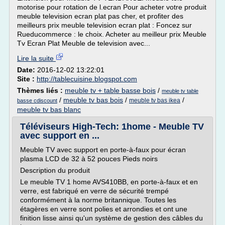
motorise pour rotation de l.ecran Pour acheter votre produit
meuble television ecran plat pas cher, et profiter des
meilleurs prix meuble television ecran plat : Foncez sur
Rueducommerce : le choix. Acheter au meilleur prix Meuble
Tv Ecran Plat Meuble de television avec...
Lire la suite
Date:
2016-12-02 13:22:01
Site :
http://tablecuisine.blogspot.com
Thèmes liés :
meuble tv + table basse bois
/
meuble tv table
/
meuble tv bas bois
/
/
meuble tv bas ikea
basse cdiscount
meuble tv bas blanc
Téléviseurs High-Tech: 1home - Meuble TV
avec support en ...
Meuble TV avec support en porte-à-faux pour écran
plasma LCD de 32 à 52 pouces Pieds noirs
Description du produit
Le meuble TV 1 home AVS410BB, en porte-à-faux et en
verre, est fabriqué en verre de sécurité trempé
conformément à la norme britannique. Toutes les
étagères en verre sont polies et arrondies et ont une
finition lisse ainsi qu'un système de gestion des câbles du