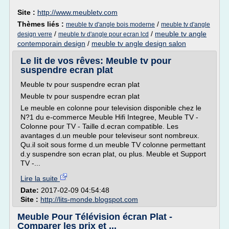
Site :
http://www.meubletv.com
Thèmes liés :
/
meuble tv d'angle bois moderne
meuble tv d'angle
/
/
meuble tv angle
design verre
meuble tv d'angle pour ecran lcd
contemporain design
/
meuble tv angle design salon
Le lit de vos rêves: Meuble tv pour
suspendre ecran plat
Meuble tv pour suspendre ecran plat
Meuble tv pour suspendre ecran plat
Le meuble en colonne pour television disponible chez le
N?1 du e-commerce Meuble Hifi Integree, Meuble TV -
Colonne pour TV - Taille d.ecran compatible. Les
avantages d.un meuble pour televiseur sont nombreux.
Qu.il soit sous forme d.un meuble TV colonne permettant
d.y suspendre son ecran plat, ou plus. Meuble et Support
TV -...
Lire la suite
Date:
2017-02-09 04:54:48
Site :
http://lits-monde.blogspot.com
Meuble Pour Télévision écran Plat -
Comparer les prix et ...