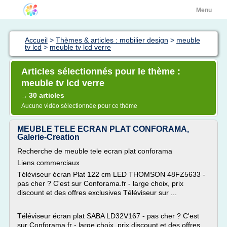
Menu
Accueil
>
Thèmes & articles : mobilier design
>
meuble
tv lcd
>
meuble tv lcd verre
Articles sélectionnés pour le thème :
meuble tv lcd verre
30 articles
→
Aucune vidéo sélectionnée pour ce thème
MEUBLE TELE ECRAN PLAT CONFORAMA,
Galerie-Creation
Recherche de meuble tele ecran plat conforama
Liens commerciaux
Téléviseur écran Plat 122 cm LED THOMSON 48FZ5633 -
pas cher ? C'est sur Conforama.fr - large choix, prix
discount et des offres exclusives Téléviseur sur ...
Téléviseur écran plat SABA LD32V167 - pas cher ? C'est
sur Conforama.fr - large choix, prix discount et des offres