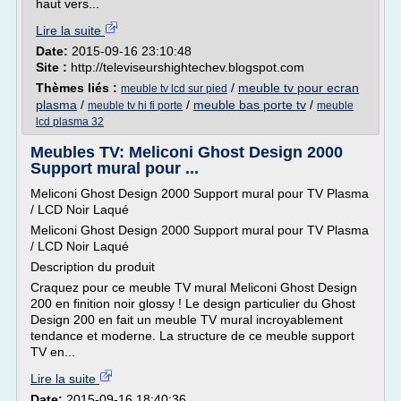
haut vers...
Lire la suite
Date:
2015-09-16 23:10:48
Site :
http://televiseurshightechev.blogspot.com
Thèmes liés :
/
meuble tv pour ecran
meuble tv lcd sur pied
plasma
/
/
meuble bas porte tv
/
meuble tv hi fi porte
meuble
lcd plasma 32
Meubles TV: Meliconi Ghost Design 2000
Support mural pour ...
Meliconi Ghost Design 2000 Support mural pour TV Plasma
/ LCD Noir Laqué
Meliconi Ghost Design 2000 Support mural pour TV Plasma
/ LCD Noir Laqué
Description du produit
Craquez pour ce meuble TV mural Meliconi Ghost Design
200 en finition noir glossy ! Le design particulier du Ghost
Design 200 en fait un meuble TV mural incroyablement
tendance et moderne. La structure de ce meuble support
TV en...
Lire la suite
Date:
2015-09-16 18:40:36