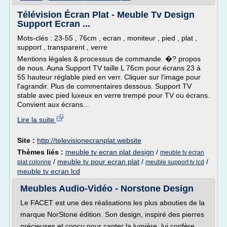
Télévision Écran Plat - Meuble Tv Design
Support Ecran ...
Mots-clés : 23-55 , 76cm , ecran , moniteur , pied , plat ,
support , transparent , verre
Mentions légales & processus de commande. �? propos
de nous. Auna Support TV taille L 76cm pour écrans 23 à
55 hauteur réglable pied en verr. Cliquer sur l'image pour
l'agrandir. Plus de commentaires dessous. Support TV
stable avec pied luxeux en verre trempé pour TV ou écrans.
Convient aux écrans...
Lire la suite
Site :
http://televisionecranplat.website
Thèmes liés :
meuble tv ecran plat design
/
meuble tv ecran
/
meuble tv pour ecran plat
/
/
plat colonne
meuble support tv lcd
meuble tv ecran lcd
Meubles Audio-Vidéo - Norstone Design
Le FACET est une des réalisations les plus abouties de la
marque NorStone édition. Son design, inspiré des pierres
précieuses et conçu pour capter la lumière, lui confère