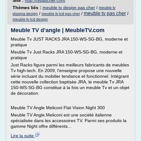
Site :
http://tvpascher.com
Thèmes liés :
meuble tv design pas cher
/
meuble tv
meuble tv pas cher
/
/
/
plasma design
meuble tv lcd pas cher
meuble tv lcd design
Meuble TV d’angle | MeubleTV.com
Meuble Tv JUST RACKS JRA 150-WS-SG-BG, moderne et
pratique
Meuble Tv Just Racks JRA 150-WS-SG-BG, moderne et
pratique
Just Racks figure parmi les meilleurs fabricants de meubles
Tv high-tech. En 2009, l'enseigne propose une nouvelle
série incluant du mobilier tendance et fonctionnel. Intégrant
cette nouvelle collection baptisée JRA, le meuble Tv JRA
150-WS-SG-BG constitue à la fois un meuble Tv et un objet
de décoration.
Meuble TV Angle Meliconi Flat Vision Night 300
Meuble TV Angle.Meliconi est une société italienne
spécialisée dans les accessoires TV. Parmi ses produits la
gamme Night offre différents...
Lire la suite