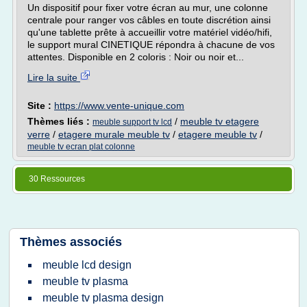
Un dispositif pour fixer votre écran au mur, une colonne
centrale pour ranger vos câbles en toute discrétion ainsi
qu'une tablette prête à accueillir votre matériel vidéo/hifi,
le support mural CINETIQUE répondra à chacune de vos
attentes. Disponible en 2 coloris : Noir ou noir et...
Lire la suite
Site :
https://www.vente-unique.com
Thèmes liés :
/
meuble tv etagere
meuble support tv lcd
verre
/
etagere murale meuble tv
/
etagere meuble tv
/
meuble tv ecran plat colonne
30 Ressources
Thèmes associés
meuble lcd design
meuble tv plasma
meuble tv plasma design