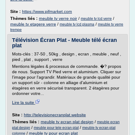
Site :
https://www.pifmarket.com
Thèmes liés :
meuble tv verre noir
/
/
meuble tv lcd verre
meuble tv etagere verre
/
/
meuble tv lcd plasma
meuble tv verre
trempe
Télévision Écran Plat - Meuble télé écran
plat
Mots-clés : 37-50 , 50kg , design , ecran , meuble , neuf ,
pied , plat , support , verre
Mentions légales & processus de commande. �? propos
de nous. Support TV Pied verre et aluminium. Cliquer sur
l'image pour l'agrandir. Matériaux de grande qualité pour
un support sûr - colonne en alliage d'aluminium et
étagères en verre sécurisé transparent. 2 étagères pour
ordonner votre...
Lire la suite
Site :
http://televisionecranplat.website
Thèmes liés :
meuble tv ecran plat design
/
meuble ecran
/
/
plat design
meuble pour tele ecran plat
meuble tv ecran plat
/
meuble tv pour ecran plat
colonne