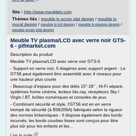
Site :
http://www.meubletv.com
Thèmes liés :
meuble tv ecran plat design
/
meuble tv
mural design
/
/
/
meuble tv lcd design
meuble tv plasma design
meuble ecran plat design
Meuble TV plasma/LCD avec verre noir GTS-
6 - pifmarket.com
Description du produit
Meuble TV plasma/LCD avec verre noir GTS-6
- Support en verre noir, 5 étagères avec support argent - Le
GTS6 peut également être assemblé avec 4 niveaux pour
une hauteur plus courte
- Beaucoup d'espace pour des télés 15"-26" , Hi-Fi séparé,
systèmes home cinéma, lecteur blu-ray, récepteurs Sky /
Virgin / BT, boîtes numériques et consoles de jeux
- Combinant sécurité et style, l'GTS6 est en en verre
trempé de sécurité (à BS6206A) fabriqués selon la rigueur
des normes britanniques - Il dispose également des bords
incurvés, les bords courbes lisses sont conçus pour être
plus sûr pour les enfants et les...
Lire la suite