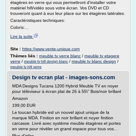
étagères en verre qui vous permettront d'installer votre
matériel hifi/vidéo sous votre écran. Vos DVD et CD
trouveront quant à eux leur place sur les étagères latérales.
Caractéristiques techniques:
Coloris:...
Lire la suite
Site :
https://www.vente-unique.com
Thèmes liés :
meuble tv verre blanc
/
meuble tv etagere
verre
/
/
meuble tv blanc design
/
meuble tv hifi design blanc
meuble tv hifi verre
Design tv ecran plat - images-sons.com
MDA Designs Tucana 1200 Hybrid Meuble TV en noyer
pour téléviseur à écran plat de 26 à 55\" Bois/noir brillant
Amazon
199,00 EUR
Le toucan hybride est un nouvel ajout unique de la
marque MDA. Finition en noir brillant et noyer finition
carcasse. Livré avec système meuble étagères et portes
en verre pour révéler un grand espace pour tous vos...
Plus d'infos