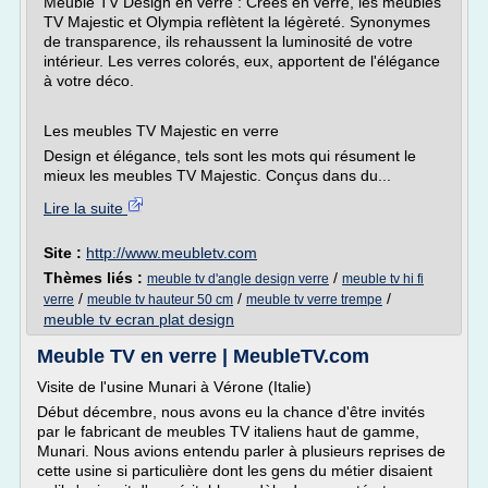
Meuble TV Design en verre : Créés en verre, les meubles
TV Majestic et Olympia reflètent la légèreté. Synonymes
de transparence, ils rehaussent la luminosité de votre
intérieur. Les verres colorés, eux, apportent de l'élégance
à votre déco.
Les meubles TV Majestic en verre
Design et élégance, tels sont les mots qui résument le
mieux les meubles TV Majestic. Conçus dans du...
Lire la suite
Site :
http://www.meubletv.com
Thèmes liés :
/
meuble tv d'angle design verre
meuble tv hi fi
/
/
/
verre
meuble tv hauteur 50 cm
meuble tv verre trempe
meuble tv ecran plat design
Meuble TV en verre | MeubleTV.com
Visite de l'usine Munari à Vérone (Italie)
Début décembre, nous avons eu la chance d'être invités
par le fabricant de meubles TV italiens haut de gamme,
Munari. Nous avions entendu parler à plusieurs reprises de
cette usine si particulière dont les gens du métier disaient