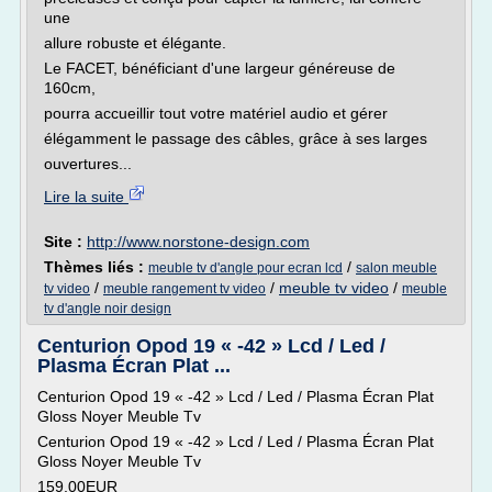
une
allure robuste et élégante.
Le FACET, bénéficiant d'une largeur généreuse de
160cm,
pourra accueillir tout votre matériel audio et gérer
élégamment le passage des câbles, grâce à ses larges
ouvertures...
Lire la suite
Site :
http://www.norstone-design.com
Thèmes liés :
/
meuble tv d'angle pour ecran lcd
salon meuble
/
/
meuble tv video
/
tv video
meuble rangement tv video
meuble
tv d'angle noir design
Centurion Opod 19 « -42 » Lcd / Led /
Plasma Écran Plat ...
Centurion Opod 19 « -42 » Lcd / Led / Plasma Écran Plat
Gloss Noyer Meuble Tv
Centurion Opod 19 « -42 » Lcd / Led / Plasma Écran Plat
Gloss Noyer Meuble Tv
159,00EUR