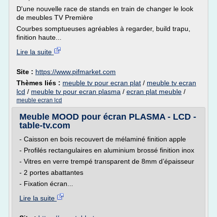
D'une nouvelle race de stands en train de changer le look
de meubles TV Première
Courbes somptueuses agréables à regarder, build trapu,
finition haute...
Lire la suite
Site :
https://www.pifmarket.com
Thèmes liés :
meuble tv pour ecran plat
/
meuble tv ecran
lcd
/
meuble tv pour ecran plasma
/
ecran plat meuble
/
meuble ecran lcd
Meuble MOOD pour écran PLASMA - LCD -
table-tv.com
- Caisson en bois recouvert de mélaminé finition apple
- Profilés rectangulaires en aluminium brossé finition inox
- Vitres en verre trempé transparent de 8mm d’épaisseur
- 2 portes abattantes
- Fixation écran...
Lire la suite