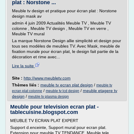
plat : Norstone ...
Meuble tv design et pratique pour écran plat : Norstone
design mask av
admin 4 juin 2009 Actualités Meuble TV , Meuble TV
colonne , Meuble TV design , Meuble TV en verre ,
Meuble TV mural
La marque Norstone Design allie simplicité et design pour
tous ses modèles de meubles TV. Avec Mask, meuble de
fixation murale pour écran plat, le design fait partie de la
décoration et rime avec...
Lire la suite
Site :
http://www.meubletv.com
Thèmes liés :
meuble tv ecran plat design
/
meuble tv
/
/
meuble etagere tv
ecran plat colonne
meuble tv lcd design
design
/
meuble tv plasma design
Meuble pour television ecran plat -
tablecuisine.blogspot.com
MEUBLE TV ECRAN PLAT EXPERT
Support d.enceinte, Support mural pour ecran plat.
Extension pour meuble TV TENDANCE. Meuble tele