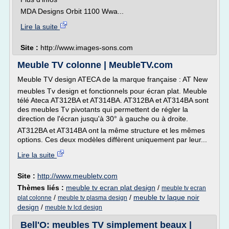
MDA Designs Orbit 1100 Wwa...
Lire la suite
Site :
http://www.images-sons.com
Meuble TV colonne | MeubleTV.com
Meuble TV design ATECA de la marque française : AT New
meubles Tv design et fonctionnels pour écran plat. Meuble
télé Ateca AT312BA et AT314BA. AT312BA et AT314BA sont
des meubles Tv pivotants qui permettent de régler la
direction de l'écran jusqu'à 30° à gauche ou à droite.
AT312BA et AT314BA ont la même structure et les mêmes
options. Ces deux modèles diffèrent uniquement par leur...
Lire la suite
Site :
http://www.meubletv.com
Thèmes liés :
meuble tv ecran plat design
/
meuble tv ecran
/
/
meuble tv laque noir
plat colonne
meuble tv plasma design
design
/
meuble tv lcd design
Bell'O: meubles TV simplement beaux |