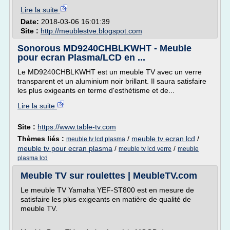
Lire la suite
Date:
2018-03-06 16:01:39
Site :
http://meublestve.blogspot.com
Sonorous MD9240CHBLKWHT - Meuble
pour ecran Plasma/LCD en ...
Le MD9240CHBLKWHT est un meuble TV avec un verre
transparent et un aluminium noir brillant. Il saura satisfaire
les plus exigeants en terme d'esthétisme et de...
Lire la suite
Site :
https://www.table-tv.com
Thèmes liés :
/
meuble tv ecran lcd
/
meuble tv lcd plasma
meuble tv pour ecran plasma
/
/
meuble tv lcd verre
meuble
plasma lcd
Meuble TV sur roulettes | MeubleTV.com
Le meuble TV Yamaha YEF-ST800 est en mesure de
satisfaire les plus exigeants en matière de qualité de
meuble TV.