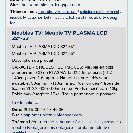
Site :
http://meublestvx.blogspot.com
Thèmes liés :
meuble tv noir laque
/
/
acheter meuble tv mural
/
/
meuble tv design
meuble tv laque noir led
meuble tv lcd mural
led
Meubles TV: Meuble TV PLASMA LCD
32"-55"
Meuble TV PLASMA LCD 32"-55"
Meuble TV PLASMA LCD 32"-55"
Description du produit
CARACTERISTIQUES TECHNIQUES: Meuble en bois
pour écran LCD ou PLASMA de 32 à 55 pouces (81 à
140cm) avec 2 étagères. Hauteur centre téléviseur
ajustable: 90cm min -110cm max. Position des 4 trous de
fixation VESA: 600x400mm max. Poids maxi écran: 40kg.
Poids maxi/étagère: 15kg. Trous permettant le passage...
Lire la suite
Date:
2015-09-16 18:40:36
Site :
http://meublestvx.blogspot.com
Thèmes liés :
meuble tv hauteur
/
/
vente meuble tv occasion
meuble tv etagere bois
/
etagere murale meuble tv
/
meuble lcd mural