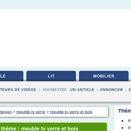
LE
LIT
MOBILIER
TEURS DE VIDÉOS
| SOUMETTRE :
UN ARTICLE
|
ANNONCER
|
Thèm
 design
>
meuble tv verre
>
meuble tv verre et bois
m
m
 thème : meuble tv verre et bois