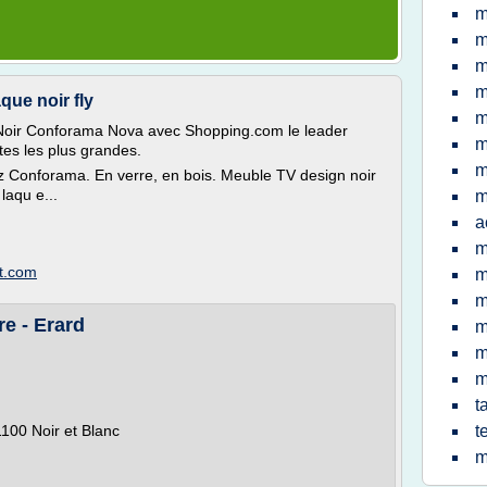
m
m
m
m
que noir fly
m
Noir Conforama Nova avec Shopping.com le leader
m
tes les plus grandes.
m
 Conforama. En verre, en bois. Meuble TV design noir
aqu e...
m
a
m
ot.com
m
m
re - Erard
m
m
m
t
1100 Noir et Blanc
t
m