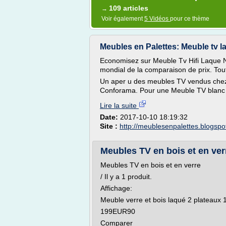
109 articles
→
Voir également
5 Vidéos
pour ce thème
Meubles en Palettes: Meuble tv la
Economisez sur Meuble Tv Hifi Laque 
mondial de la comparaison de prix. Tou
Un aper u des meubles TV vendus chez
Conforama. Pour une Meuble TV blanc l
Lire la suite
Date:
2017-10-10 18:19:32
Site :
http://meublesenpalettes.blogsp
Meubles TV en bois et en ver
Meubles TV en bois et en verre
/ Il y a 1 produit.
Affichage:
Meuble verre et bois laqué 2 plateaux 
199EUR90
Comparer