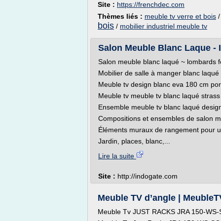
Site :
https://frenchdec.com
Thèmes liés :
meuble tv verre et bois
bois
/
mobilier industriel meuble tv
Salon Meuble Blanc Laque -
Salon meuble blanc laqué ~ lombards fo
Mobilier de salle à manger blanc laqué
Meuble tv design blanc eva 180 cm porte
Meuble tv meuble tv blanc laqué stras
Ensemble meuble tv blanc laqué design
Compositions et ensembles de salon m
Éléments muraux de rangement pour un 
Jardin, places, blanc,...
Lire la suite
Site :
http://indogate.com
Meuble TV d’angle | Meuble
Meuble Tv JUST RACKS JRA 150-WS-S