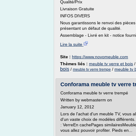
Qualité/Prix
Livraison Gratuite
INFOS DIVERS
Nous garantissons le renvoi des pièce
présentant un défaut de qualité.
Assemblage - Livré en kit - notice fourn
Lire la suite
Site :
https://www.novomeuble.com
Thèmes liés :
meuble tv verre et bois
bois
/
/
meuble tv 
meuble tv verre trempe
Conforama meuble tv verre tr
Conforama meuble tv verre trempé
Written by webmasterm on
January 12, 2012
Lors de l'achat d'un meuble TV, vous al
d'un vaste choix de modèles différents
: VerreEn cachePages similairesMeuble t
vous allez pouvoir profiter. Pieds en...