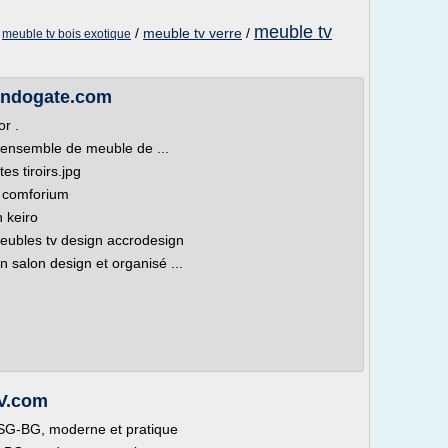
meuble tv
/
/
meuble tv verre
/
meuble tv bois exotique
 Indogate.com
r .
 ensemble de meuble de ...
s tiroirs.jpg
s comforium
 keiro
eubles tv design accrodesign
salon design et organisé ...
TV.com
G-BG, moderne et pratique