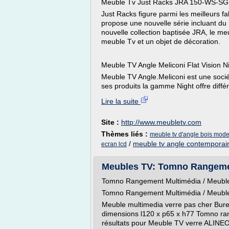
Meuble Tv Just Racks JRA 150-WS-SG-
Just Racks figure parmi les meilleurs f
propose une nouvelle série incluant du 
nouvelle collection baptisée JRA, le m
meuble Tv et un objet de décoration.
Meuble TV Angle Meliconi Flat Vision N
Meuble TV Angle.Meliconi est une socié
ses produits la gamme Night offre différ
Lire la suite
Site :
http://www.meubletv.com
Thèmes liés :
meuble tv d'angle bois mod
/
meuble tv angle contemporai
ecran lcd
Meubles TV: Tomno Rangemen
Tomno Rangement Multimédia / Meuble
Tomno Rangement Multimédia / Meuble
Meuble multimedia verre pas cher Burea
dimensions l120 x p65 x h77 Tomno ra
résultats pour Meuble TV verre ALINEO 