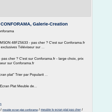
CONFORAMA, Galerie-Creation
conforama
MSON 48FZ5633 - pas cher ? C'est sur Conforama.fr
 exclusives Téléviseur sur ...
pas cher ? C'est sur Conforama.fr - large choix, prix
iseur sur Conforama.fr
n plat" Trier par Popularit ...
 Ecran Plat Meuble de...
m
/
/
/
meuble tv ecran plat pas cher
meuble ecran plat conforama