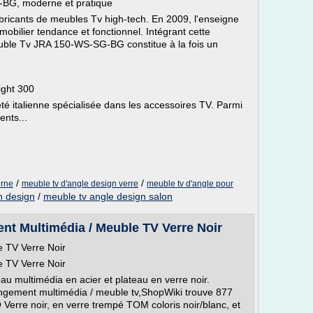
BG, moderne et pratique
abricants de meubles Tv high-tech. En 2009, l'enseigne
mobilier tendance et fonctionnel. Intégrant cette
euble Tv JRA 150-WS-SG-BG constitue à la fois un
ight 300
té italienne spécialisée dans les accessoires TV. Parmi
ents...
/
/
erne
meuble tv d'angle design verre
meuble tv d'angle pour
n design
/
meuble tv angle design salon
t Multimédia / Meuble TV Verre Noir
 TV Verre Noir
 TV Verre Noir
u multimédia en acier et plateau en verre noir.
ngement multimédia / meuble tv,ShopWiki trouve 877
Verre noir, en verre trempé TOM coloris noir/blanc, et