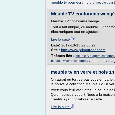
meuble tv pour ecran plat
/
meuble pour t
Meuble TV conforama wengé 
Meuble TV conforama wengé
Tout à fait unique, ce meuble TV confo
électroniques tout en ajoutant...
Lire la suite
Date:
2017-10-15 22:06:27
Site :
http://www.primatrader.com
Thèmes liés :
meuble tv etagere conforam
/
meuble tv eta
meuble tv verre conforama
meuble tv en verre et bois 14 
On aurait eu tort de pas vous en parle
la nouvelle collection Meuble Tv En Ver
Avez-vous feuilleter jetez un coup d'oe
Qu'en pensez-vous ? Nous à la maison, 
créatifs ayant collaborer à cette...
Lire la suite