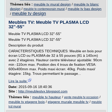
Thèmes liés :
meuble tv mural design
/
meuble tv blanc
design
/
/
meuble tv bas design
meuble tv contemporain mural
meuble tv design
/
Meubles TV: Meuble TV PLASMA LCD
32"-55"
Meuble TV PLASMA LCD 32"-55"
Meuble TV PLASMA LCD 32"-55"
Description du produit
CARACTERISTIQUES TECHNIQUES: Meuble en bois pour
écran LCD ou PLASMA de 32 à 55 pouces (81 à 140cm)
avec 2 étagères. Hauteur centre téléviseur ajustable: 90cm
min -110cm max. Position des 4 trous de fixation VESA:
600x400mm max. Poids maxi écran: 40kg. Poids maxi/
étagère: 15kg. Trous permettant le passage...
Lire la suite
Date:
2015-09-16 18:40:36
Site :
http://meublestvx.blogspot.com
Thèmes liés :
meuble tv hauteur
/
/
vente meuble tv occasion
meuble tv etagere bois
/
etagere murale meuble tv
/
meuble
lcd mural