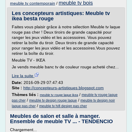
meuble tv bois
meuble tv contemporain
/
Les concepteurs artistiques: Meuble tv
ikea besta rouge
Faites vous plaisir grâce à notre sélection Meuble tv laque
rouge pas cher ! Deux tiroirs de grande capacité pour
ranger les jeux vidéo et les accessoires. Vous pouvez
retirer la boîte du tiroir. Deux tiroirs de grande capacité
pour ranger les jeux vidéo et les accessoires.Vous pouvez
retirer la boîte du tiroir.
Meuble TV - IKEA
Je vends meuble banc tv de couleur rouge acheté chez...
Lire la suite
Date:
2016-09-29 07:47:43
Site :
http://concepteurs-artistiques.blogspot.com
Thèmes liés :
/
meuble tv rouge laque
meuble tv rouge laque ikea
/
/
pas cher
meuble tv design rouge laque
meuble tv design noir
/
laque pas cher
meuble tv hifi design pas cher
Meubles de salon et salle à manger.
Ensemble de meuble TV ... - TENDENCIO
Chargement...