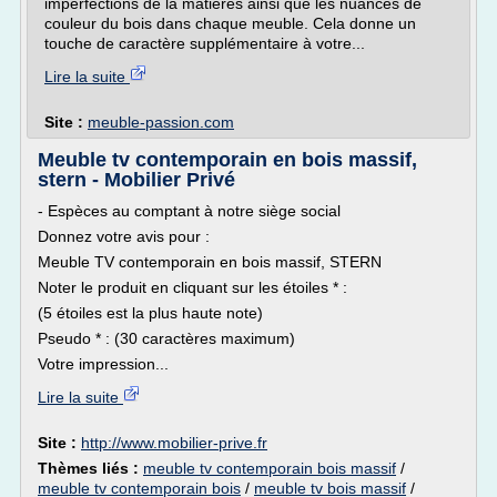
imperfections de la matières ainsi que les nuances de
couleur du bois dans chaque meuble. Cela donne un
touche de caractère supplémentaire à votre...
Lire la suite
Site :
meuble-passion.com
Meuble tv contemporain en bois massif,
stern - Mobilier Privé
- Espèces au comptant à notre siège social
Donnez votre avis pour :
Meuble TV contemporain en bois massif, STERN
Noter le produit en cliquant sur les étoiles * :
(5 étoiles est la plus haute note)
Pseudo * : (30 caractères maximum)
Votre impression...
Lire la suite
Site :
http://www.mobilier-prive.fr
Thèmes liés :
meuble tv contemporain bois massif
/
meuble tv contemporain bois
/
meuble tv bois massif
/