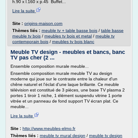
h.90 x l.160 x p.45 Buffet...
Lire la suite
Site :
origins-maison.com
Thèmes liés :
meuble tv + table basse bois
/
table basse
meuble tv bois
/
meubles tv bois et metal
/
meuble tv
contemporain bois
/
meubles tv bois blanc
Meuble TV design - meubles et bancs, banc
TV pas cher (2 ...
Ensemble composition murale meuble...
Ensemble composition murale meuble TV au design
moderne qui joue sur le contraste entre la chaleur d'un
chêne naturel et l'éclat d'une laque brillante. Ce meuble
télévision est constitué de 3 pièces, une base TV plasma 2
portes 1 tiroir 1 niche, 1 élément suspendu vitrine 1 porte
vitrée et un panneau de fond support TV écran plat. Ce
meuble...
Lire la suite
Site :
http://www.meubles-elmo.fr
Thèmes liés :
meuble tv mural design
/
meuble tv design