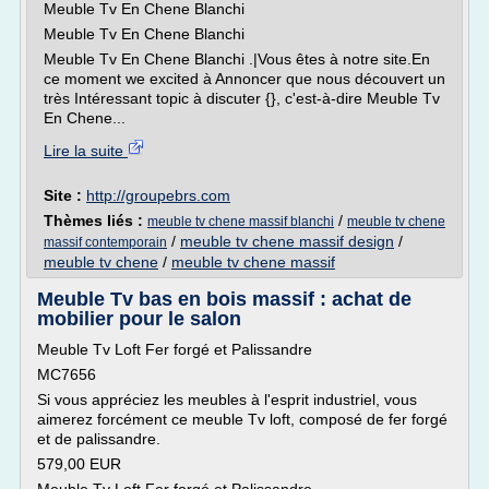
Meuble Tv En Chene Blanchi
Meuble Tv En Chene Blanchi
Meuble Tv En Chene Blanchi .|Vous êtes à notre site.En
ce moment we excited à Annoncer que nous découvert un
très Intéressant topic à discuter {}, c'est-à-dire Meuble Tv
En Chene...
Lire la suite
Site :
http://groupebrs.com
Thèmes liés :
/
meuble tv chene massif blanchi
meuble tv chene
/
meuble tv chene massif design
/
massif contemporain
meuble tv chene
/
meuble tv chene massif
Meuble Tv bas en bois massif : achat de
mobilier pour le salon
Meuble Tv Loft Fer forgé et Palissandre
MC7656
Si vous appréciez les meubles à l'esprit industriel, vous
aimerez forcément ce meuble Tv loft, composé de fer forgé
et de palissandre.
579,00 EUR