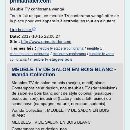
primatrader.com
Meuble TV conforama wengé
Tout à fait unique, ce meuble TV conforama wengé offre de
la place pour vos appareils électroniques tout en ajoutant...
Lire la suite
Date:
2017-10-15 22:06:27
Site :
http://www.primatrader.com
Thèmes liés :
/
meuble tv etagere conforama
meuble tv
/
/
contemporain conforama
meuble tv conforama
meuble tv verre
/
meuble tv etagere bois
conforama
MEUBLE TV DE SALON EN BOIS BLANC -
Wanda Collection
Meubles TV de salon en bois (acajou, mindi) blanc.
Contemporains et design, nos meubles TV (de télévision)
de salon en bois blanc sont de style colonial (asiatique,
exotique, zen), industriel (factory, indus, loft, usine) ou
scandinave (campagne, nature, nordique, suédois).
Wanda Collection . MEUBLE TV DE SALON EN BOIS
BLANC
MEUBLES TV DE SALON EN BOIS BLANC
Contemporains et design, nos...