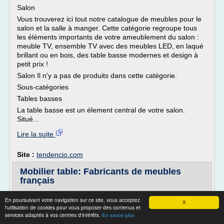
Salon
Vous trouverez ici tout notre catalogue de meubles pour le
salon et la salle à manger. Cette catégorie regroupe tous
les éléments importants de votre ameublement du salon :
meuble TV, ensemble TV avec des meubles LED, en laqué
brillant ou en bois, des table basse modernes et design à
petit prix !
Salon Il n'y a pas de produits dans cette catégorie.
Sous-catégories
Tables basses
La table basse est un élement central de votre salon.
Situé...
Lire la suite
Site :
tendencio.com
Mobilier table: Fabricants de meubles
français
Achat meuble, meuble canap, meuble cuisine, meuble
En poursuivant votre navigation sur ce site, vous acceptez
salon. SCIAE meuble design fabricant de meubles en kit
X
l'utilisation de cookies pour vous proposer des contenus et
design france une entreprise industrielle et commerciale
services adaptés à vos centres d'intérêts.
En savoir plus
reconnue pour son design, sa qualit.