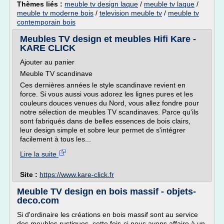
Thèmes liés :
meuble tv design laque
/
meuble tv laque
/
meuble tv moderne bois
/
television meuble tv
/
meuble tv
contemporain bois
Meubles TV design et meubles Hifi Kare -
KARE CLICK
Ajouter au panier
Meuble TV scandinave
Ces dernières années le style scandinave revient en
force. Si vous aussi vous adorez les lignes pures et les
couleurs douces venues du Nord, vous allez fondre pour
notre sélection de meubles TV scandinaves. Parce qu'ils
sont fabriqués dans de belles essences de bois clairs,
leur design simple et sobre leur permet de s'intégrer
facilement à tous les...
Lire la suite
Site :
https://www.kare-click.fr
Meuble TV design en bois massif - objets-
deco.com
Si d'ordinaire les créations en bois massif sont au service
des meubles rustiques, cette fois-ci nous avons affaire à un