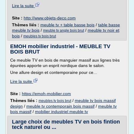
Lire la suite
Site :
http://www.objets-deco.com
Thèmes liés :
meuble tv + table basse bois
/
table basse
meuble tv bois
/
/
meuble tv noir et
meuble tv angle bois brut
bois
/
meubles tv bois brut
EMOH mobilier industriel - MEUBLE TV
BOIS BRUT
Ce meuble TV en bois de manguier massif aux lignes très
épurées apporte un esprit nordique dans le salon.
Une allure design et contemporaine pour ce...
Lire la suite
Site :
https://emoh-mobilier.com
Thèmes liés :
/
meuble tv bois massif
meubles tv bois brut
design
/
meuble tv contemporain bois massif
/
meuble tv
bois massif
/
mobilier industriel meuble tv
Large choix de meubles TV en bois fintion
teck naturel ou ...