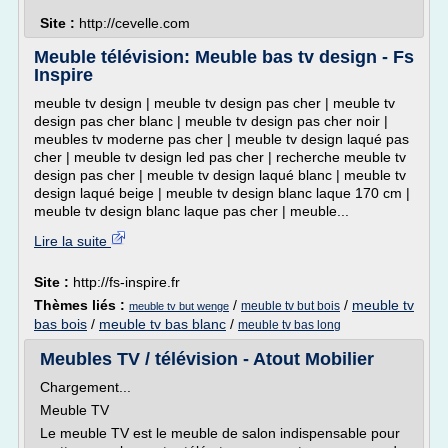
Site :
http://cevelle.com
Meuble télévision: Meuble bas tv design - Fs
Inspire
meuble tv design | meuble tv design pas cher | meuble tv
design pas cher blanc | meuble tv design pas cher noir |
meubles tv moderne pas cher | meuble tv design laqué pas
cher | meuble tv design led pas cher | recherche meuble tv
design pas cher | meuble tv design laqué blanc | meuble tv
design laqué beige | meuble tv design blanc laque 170 cm |
meuble tv design blanc laque pas cher | meuble...
Lire la suite
Site :
http://fs-inspire.fr
Thèmes liés :
/
/
meuble tv
meuble tv but bois
meuble tv but wenge
bas bois
/
meuble tv bas blanc
/
meuble tv bas long
Meubles TV / télévision - Atout Mobilier
Chargement...
Meuble TV
Le meuble TV est le meuble de salon indispensable pour