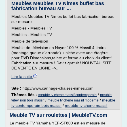
Meubles Meubles TV Nimes buffet bas
fabrication bureau sur ...
Meubles Meubles TV Nimes buffet bas fabrication bureau
sur mesure
Meubles - Meubles TV
Meubles - Meubles TV
Meuble de télévision
Meuble de télévision en Noyer 100 % Massif 4 tiroirs
(montage queue d'arronde) + niche avec une étagère
pour DVD Dimensions,teinte et forme au choix du client!
Fabrication sur mesure ! Devis gratuit ! NOUVEAU SITE
DE VENTE EN LIGNE =>...
Lire la suite
Site :
http://www.cannage-chaises-nimes.com
Thèmes liés :
/
meuble tv chene massif contemporain
meuble
/
/
meuble
television bois massif
meuble tv chene massif moderne
tv contemporain bois massif
/
meuble tv chene massif
Meuble TV sur roulettes | MeubleTV.com
Le meuble TV Yamaha YEF-ST800 est en mesure de