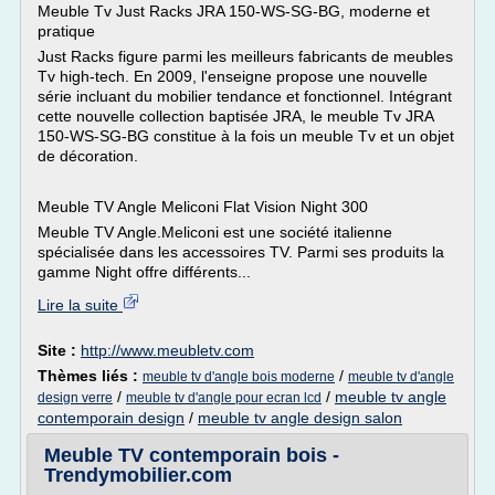
Meuble Tv Just Racks JRA 150-WS-SG-BG, moderne et
pratique
Just Racks figure parmi les meilleurs fabricants de meubles
Tv high-tech. En 2009, l'enseigne propose une nouvelle
série incluant du mobilier tendance et fonctionnel. Intégrant
cette nouvelle collection baptisée JRA, le meuble Tv JRA
150-WS-SG-BG constitue à la fois un meuble Tv et un objet
de décoration.
Meuble TV Angle Meliconi Flat Vision Night 300
Meuble TV Angle.Meliconi est une société italienne
spécialisée dans les accessoires TV. Parmi ses produits la
gamme Night offre différents...
Lire la suite
Site :
http://www.meubletv.com
Thèmes liés :
/
meuble tv d'angle bois moderne
meuble tv d'angle
/
/
meuble tv angle
design verre
meuble tv d'angle pour ecran lcd
contemporain design
/
meuble tv angle design salon
Meuble TV contemporain bois -
Trendymobilier.com