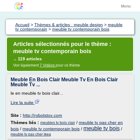
Menu
Accueil
>
Thèmes & articles : meuble design
>
meuble
tv contemporain
>
meuble tv contemporain bois
Articles sélectionnés pour le thème :
meuble tv contemporain bois
119 articles
→
Voir également
7 Vidéos
pour ce thème
Meuble En Bois Clair Meuble Tv En Bois Clair
Meuble Tv ...
le en meuble tv bois clair...
Lire la suite
Site :
http://robotstox.com
Thèmes liés :
/
meuble tv pas cher en
meubles tv bois clair
meuble tv bois
bois
/
meuble tv contemporain bois
/
/
meuble tv pas cher ikea