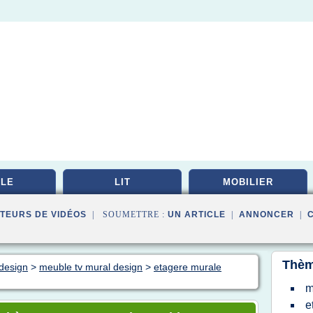
LE
LIT
MOBILIER
TEURS DE VIDÉOS
| SOUMETTRE :
UN ARTICLE
|
ANNONCER
|
Thèm
 design
>
meuble tv mural design
>
etagere murale
m
e