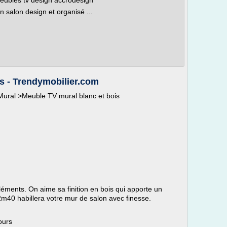
eubles tv design accrodesign
salon design et organisé ...
s - Trendymobilier.com
ral >Meuble TV mural blanc et bois
ments. On aime sa finition en bois qui apporte un
m40 habillera votre mur de salon avec finesse.
ours