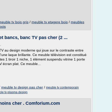
meuble tv bois gris
/
meuble tv etagere bois
/
meubles
bois
t bancs, banc TV pas cher (2 ...
.
 au design moderne qui joue sur le contraste entre
d'une laque brillante. Ce meuble télévision est constitué
s 1 tiroir 1 niche, 1 élément suspendu vitrine 1 porte
V écran plat. Ce meuble...
/
meuble tv design pas cher
/
meuble tv contemporain
le tv plasma design
moins cher . Comforium.com