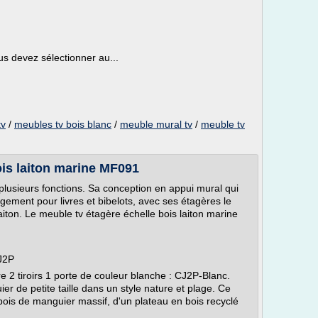
us devez sélectionner au...
tv
/
meubles tv bois blanc
/
meuble mural tv
/
meuble tv
ois laiton marine MF091
usieurs fonctions. Sa conception en appui mural qui
ngement pour livres et bibelots, avec ses étagères le
ton. Le meuble tv étagère échelle bois laiton marine
J2P
re 2 tiroirs 1 porte de couleur blanche : CJ2P-Blanc.
r de petite taille dans un style nature et plage. Ce
ois de manguier massif, d'un plateau en bois recyclé