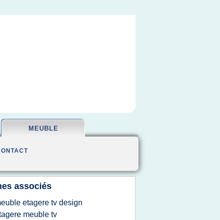
MEUBLE
CONTACT
es associés
euble etagere tv design
tagere meuble tv