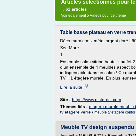
Articles sélectionnés pour l
62 articles
→
Voir également
5 Vidéos
pour ce thème
Table basse plateau en verre tre
Déco murale mix métal argent doré L
See More
1
Ensemble salon vitrine haute + buffet 
d'un ensemble de 4 meubles aspect bois
indispensable dans un salon ! Ce mural 
TV + 1 étagère murale. En plus leur rev
Lire la suite
Site :
https://www.pinterest.com
Thèmes liés :
etagere murale meuble 
tv etagere verre
/
meuble tv etagere confo
Meuble TV design suspendu 
Accueil > MEUBLE TV > Ensemble TV M