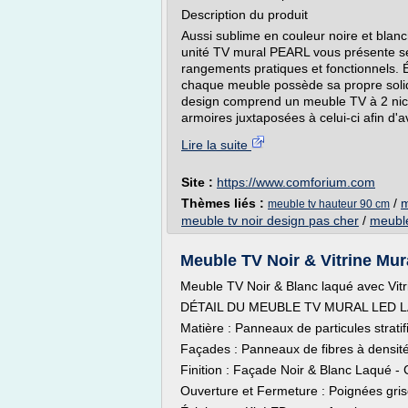
Description du produit
Aussi sublime en couleur noire et blanch
unité TV mural PEARL vous présente s
rangements pratiques et fonctionnels. 
chaque meuble possède sa propre solid
design comprend un meuble TV à 2 niche
armoires juxtaposées à celui-ci afin d'
Lire la suite
Site :
https://www.comforium.com
Thèmes liés :
/
m
meuble tv hauteur 90 cm
meuble tv noir design pas cher
/
meuble
Meuble TV Noir & Vitrine Mu
Meuble TV Noir & Blanc laqué avec Vit
DÉTAIL DU MEUBLE TV MURAL LED 
Matière : Panneaux de particules strati
Façades : Panneaux de fibres à densi
Finition : Façade Noir & Blanc Laqué -
Ouverture et Fermeture : Poignées gri