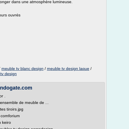
a plonger dans une atmosphère lumineuse.
jours ouvrés
/
meuble tv blanc design
/
meuble tv design laque
/
tv design
 Indogate.com
r .
 ensemble de meuble de ...
s tiroirs.jpg
s comforium
 keiro