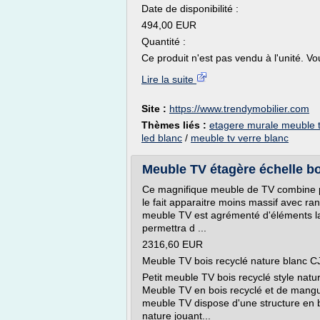
Date de disponibilité :
494,00 EUR
Quantité :
Ce produit n'est pas vendu à l'unité. Vo
Lire la suite
Site :
https://www.trendymobilier.com
Thèmes liés :
etagere murale meuble 
led blanc
/
meuble tv verre blanc
Meuble TV étagère échelle b
Ce magnifique meuble de TV combine pl
le fait apparaitre moins massif avec ra
meuble TV est agrémenté d'éléments lai
permettra d ...
2316,60 EUR
Meuble TV bois recyclé nature blanc C
Petit meuble TV bois recyclé style natu
Meuble TV en bois recyclé et de manguie
meuble TV dispose d'une structure en b
nature jouant...