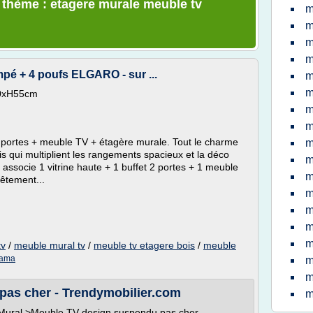
e thème : etagere murale meuble tv
m
m
m
m
mpé + 4 poufs ELGARO - sur ...
m
m
90xH55cm
m
m
2 portes + meuble TV + étagère murale. Tout le charme
m
 qui multiplient les rangements spacieux et la déco
m
associe 1 vitrine haute + 1 buffet 2 portes + 1 meuble
m
êtement...
m
m
m
m
tv
/
meuble mural tv
/
meuble tv etagere bois
/
meuble
rama
m
m
pas cher - Trendymobilier.com
m
ural >Meuble TV design suspendu pas cher