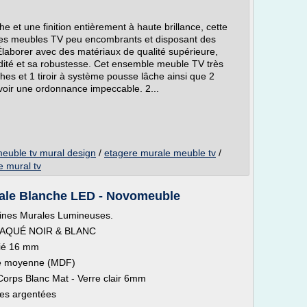
e et une finition entièrement à haute brillance, cette
es meubles TV peu encombrants et disposant des
Élaborer avec des matériaux de qualité supérieure,
ité et sa robustesse. Cet ensemble meuble TV très
s et 1 tiroir à système pousse lâche ainsi que 2
avoir une ordonnance impeccable. 2...
euble tv mural design
/
etagere murale meuble tv
/
 mural tv
rale Blanche LED - Novomeuble
rines Murales Lumineuses.
LAQUÉ NOIR & BLANC
fié 16 mm
té moyenne (MDF)
 Corps Blanc Mat - Verre clair 6mm
ses argentées