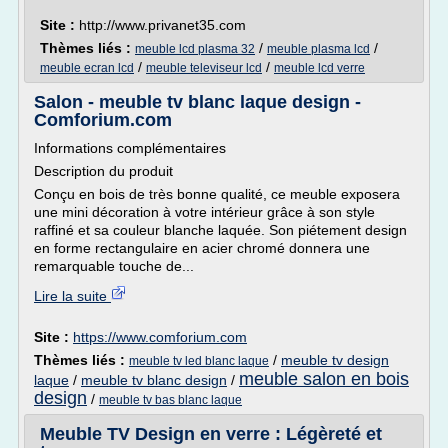
Site :
http://www.privanet35.com
Thèmes liés :
/
/
meuble lcd plasma 32
meuble plasma lcd
/
/
meuble ecran lcd
meuble televiseur lcd
meuble lcd verre
Salon - meuble tv blanc laque design -
Comforium.com
Informations complémentaires
Description du produit
Conçu en bois de très bonne qualité, ce meuble exposera
une mini décoration à votre intérieur grâce à son style
raffiné et sa couleur blanche laquée. Son piétement design
en forme rectangulaire en acier chromé donnera une
remarquable touche de...
Lire la suite
Site :
https://www.comforium.com
Thèmes liés :
/
meuble tv design
meuble tv led blanc laque
meuble salon en bois
laque
/
meuble tv blanc design
/
design
/
meuble tv bas blanc laque
Meuble TV Design en verre : Légèreté et