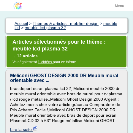
Menu
Accueil
>
Thèmes & articles : mobilier design
>
meuble
lcd
>
meuble lcd plasma 32
Articles sélectionnés pour le thème :
meuble lcd plasma 32
12 articles
→
Voir également
1 Vidéos
pour ce thème
Meliconi GHOST DESIGN 2000 DR Meuble mural
orientable avec ...
bras deport ecran plasma lcd 32; Meliconi meuble 2000 dr
meuble mural orientable avec bras de mural pour tv plasma
/ lcd rouge métallisé.,Meliconi Ghost Design 2000 Argent :
Achetez moins cher votre article grâce au Comparateur de
Prix Achetez Facile !,Meliconi GHOST DESIGN 2000 DR
Meuble mural orientable avec bras de déport pour écran
Plasma/LCD 32 à 63'' Rouge métallisé Meliconi GHOST...
Lire la suite