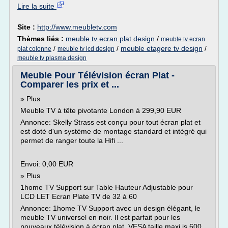
Lire la suite
Site :
http://www.meubletv.com
Thèmes liés :
meuble tv ecran plat design
/
meuble tv ecran
/
/
meuble etagere tv design
/
plat colonne
meuble tv lcd design
meuble tv plasma design
Meuble Pour Télévision écran Plat -
Comparer les prix et ...
» Plus
Meuble TV à tête pivotante London à 299,90 EUR
Annonce: Skelly Strass est conçu pour tout écran plat et
est doté d'un système de montage standard et intégré qui
permet de ranger toute la Hifi ...
Envoi: 0,00 EUR
» Plus
1home TV Support sur Table Hauteur Adjustable pour
LCD LET Ecran Plate TV de 32 à 60
Annonce: 1home TV Support avec un design élégant, le
meuble TV universel en noir. Il est parfait pour les
nouveaux télévision à écran plat. VESA taille maxi is 600