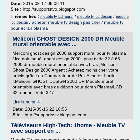
Date:
2015-09-17 05:08:11
Site :
http://supportstvo.blogspot.com
Thèmes liés :
/
/
meuble tv lcd mural
meuble tv lcd design
meuble
/
acheter meuble tv design pas cher
/
meuble tv
lcd design
pour ecran plasma
Meliconi GHOST DESIGN 2000 DR Meuble
mural orientable avec ...
Meliconi ghost design 2000 support mural pour tv plasma
/ lcd noir laqué. ghost design 2000'' pour tv de 32 à 63
2000 dr meuble mural orientable avec bras ,Meliconi
Ghost Design 2000 Argent : Achetez moins cher votre
article grâce au Comparateur de Prix Achetez Facile
!,Meliconi GHOST DESIGN 2000 DR Meuble mural
orientable avec bras de déport pour écran Plasma/LCD
32 à pour TV de 32 à...
Lire la suite
Date:
2015-09-16 22:18:55
Site :
http://supportsstv.blogspot.com
Téléviseurs High-Tech: 1home - Meuble TV
avec support en ...
Meuble TV avec support en porte-à-faux pour écran plasma