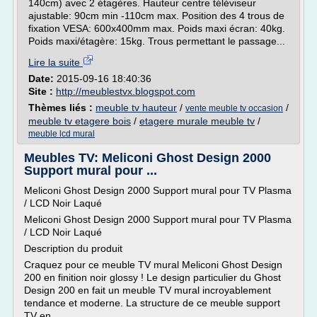
140cm) avec 2 étagères. Hauteur centre téléviseur
ajustable: 90cm min -110cm max. Position des 4 trous de
fixation VESA: 600x400mm max. Poids maxi écran: 40kg.
Poids maxi/étagère: 15kg. Trous permettant le passage...
Lire la suite
Date:
2015-09-16 18:40:36
Site :
http://meublestvx.blogspot.com
Thèmes liés :
meuble tv hauteur
/
/
vente meuble tv occasion
meuble tv etagere bois
/
etagere murale meuble tv
/
meuble lcd mural
Meubles TV: Meliconi Ghost Design 2000
Support mural pour ...
Meliconi Ghost Design 2000 Support mural pour TV Plasma
/ LCD Noir Laqué
Meliconi Ghost Design 2000 Support mural pour TV Plasma
/ LCD Noir Laqué
Description du produit
Craquez pour ce meuble TV mural Meliconi Ghost Design
200 en finition noir glossy ! Le design particulier du Ghost
Design 200 en fait un meuble TV mural incroyablement
tendance et moderne. La structure de ce meuble support
TV en...