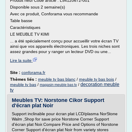
Produit neuf Code article : L54120672-001
Disponible sous 2 semaine(s)
Avec ce produit, Conforama vous recommande
Table basse
Caractéristiques
LE MEUBLE TV KIMI
... a été spécialement conçu pour accueillir votre écran TV
ainsi que vos appareils électroniques. Les trois niches sont
assez grandes pour y ranger un lecteur DVD ou une...
Lire la suite
Site :
conforama.fr
Thèmes liés :
meuble tv bas blanc
/
meuble tv bas bois
/
decoration meuble
meuble tv bas
/
/
magasin meuble bas tv
tv
Meubles TV: Norstone Cikor Support
d'écran plat Noir
Support inclinable pour écran plat LCD/plasma NorStone
Walm ,Shop for save price Norstone Corner Support
d'écran plat Noir.Compare Price and Options of Norstone
Corner Support d'écran plat Noir from variety stores