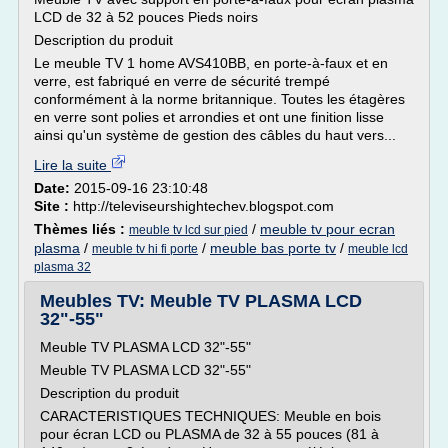
LCD de 32 à 52 pouces Pieds noirs
Description du produit
Le meuble TV 1 home AVS410BB, en porte-à-faux et en
verre, est fabriqué en verre de sécurité trempé
conformément à la norme britannique. Toutes les étagères
en verre sont polies et arrondies et ont une finition lisse
ainsi qu'un système de gestion des câbles du haut vers...
Lire la suite
Date:
2015-09-16 23:10:48
Site :
http://televiseurshightechev.blogspot.com
Thèmes liés :
/
meuble tv pour ecran
meuble tv lcd sur pied
plasma
/
/
meuble bas porte tv
/
meuble tv hi fi porte
meuble lcd
plasma 32
Meubles TV: Meuble TV PLASMA LCD
32"-55"
Meuble TV PLASMA LCD 32"-55"
Meuble TV PLASMA LCD 32"-55"
Description du produit
CARACTERISTIQUES TECHNIQUES: Meuble en bois
pour écran LCD ou PLASMA de 32 à 55 pouces (81 à