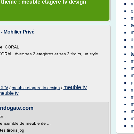
e thème : meuble etagere tv design
m
e
m
t
- Mobilier Privé
m
d
m
ne, CORAL
AL. Avec ses 2 étagères et ses 2 tiroirs, un style
t
m
m
m
p
meuble tv
e tv
/
meuble etagere tv design
/
m
meuble tv
m
m
 Indogate.com
m
r .
m
 ensemble de meuble de ...
m
s tiroirs.jpg