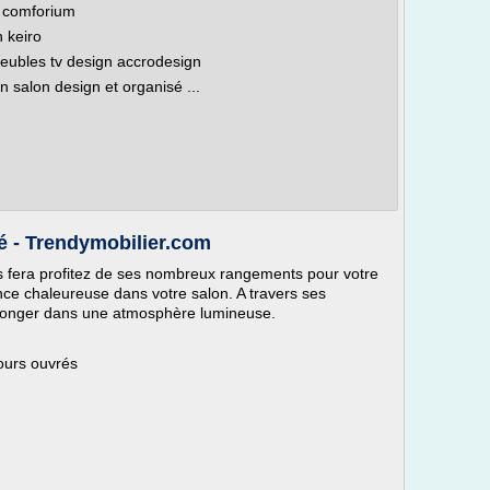
s comforium
 keiro
eubles tv design accrodesign
salon design et organisé ...
é - Trendymobilier.com
 fera profitez de ses nombreux rangements pour votre
nce chaleureuse dans votre salon. A travers ses
a plonger dans une atmosphère lumineuse.
jours ouvrés