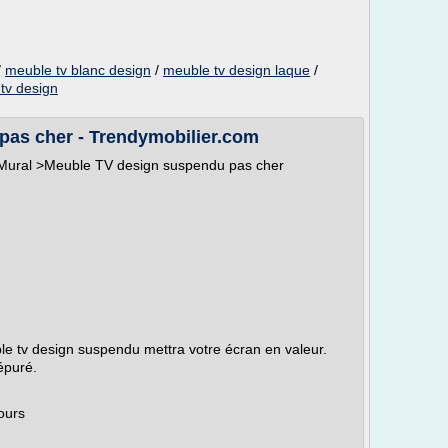
/
meuble tv blanc design
/
meuble tv design laque
/
tv design
pas cher - Trendymobilier.com
ural >Meuble TV design suspendu pas cher
le tv design suspendu mettra votre écran en valeur.
épuré.
jours