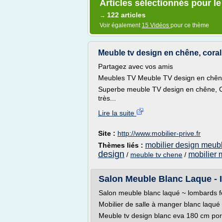
Articles sélectionnés pour l
122 articles
→
Voir également
15 Vidéos
pour ce thème
Meuble tv design en chêne, coral 
Partagez avec vos amis
Meubles TV Meuble TV design en chê
Superbe meuble TV design en chêne, COR
très...
Lire la suite
Site :
http://www.mobilier-prive.fr
mobilier design meubl
Thèmes liés :
design
mobilier 
/
meuble tv chene
/
Salon Meuble Blanc Laque -
Salon meuble blanc laqué ~ lombards fo
Mobilier de salle à manger blanc laqué
Meuble tv design blanc eva 180 cm porte