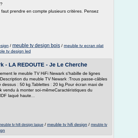
 ?
il faut prendre en compte plusieurs critères. Pensez
meuble tv design bois
esign
/
/
meuble tv ecran plat
le tv design led
rk - LA REDOUTE - Je Le Cherche
ment le meuble TV HiFi Newark s'habille de lignes
ée.Description du meuble TV Newark :Trous passe-câbles
 dessus : 50 kg.Tablettes : 20 kg.Pour écran maxi de
k vendu à monter soi-mêmeCaractéristiques du
DF laqué haute...
/
meuble tv hifi design
/
meuble tv hifi design laque
meuble tv
ign