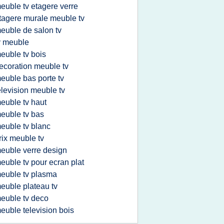
euble tv etagere verre
tagere murale meuble tv
euble de salon tv
v meuble
euble tv bois
ecoration meuble tv
euble bas porte tv
elevision meuble tv
euble tv haut
euble tv bas
euble tv blanc
rix meuble tv
euble verre design
euble tv pour ecran plat
euble tv plasma
euble plateau tv
euble tv deco
euble television bois