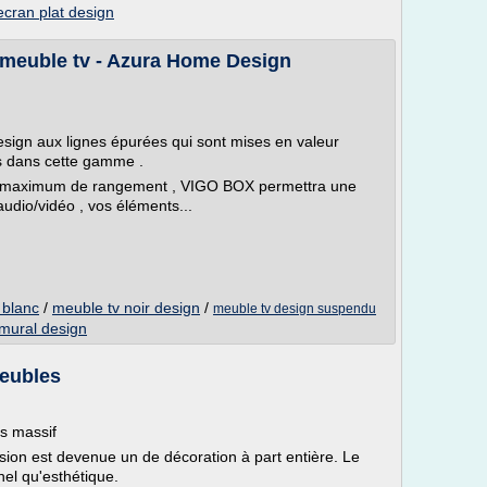
ecran plat design
r-meuble tv - Azura Home Design
sign aux lignes épurées qui sont mises en valeur
s dans cette gamme .
maximum de rangement , VIGO BOX permettra une
audio/vidéo , vos éléments...
 blanc
/
meuble tv noir design
/
meuble tv design suspendu
mural design
Meubles
is massif
vision est devenue un de décoration à part entière. Le
nel qu'esthétique.