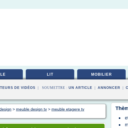
LE
LIT
MOBILIER
TEURS DE VIDÉOS
| SOUMETTRE :
UN ARTICLE
|
ANNONCER
|
Thèm
 design
>
meuble design tv
>
meuble etagere tv
e
m