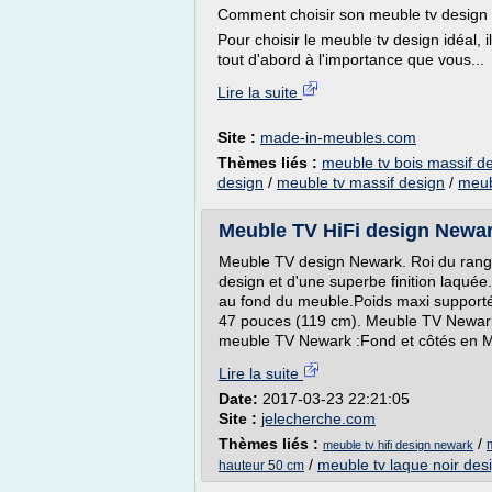
Comment choisir son meuble tv design
Pour choisir le meuble tv design idéal, 
tout d'abord à l'importance que vous...
Lire la suite
Site :
made-in-meubles.com
Thèmes liés :
meuble tv bois massif d
design
/
meuble tv massif design
/
meub
Meuble TV HiFi design Newa
Meuble TV design Newark. Roi du range
design et d'une superbe finition laqu
au fond du meuble.Poids maxi supporté
47 pouces (119 cm). Meuble TV Newar
meuble TV Newark :Fond et côtés en M
Lire la suite
Date:
2017-03-23 22:21:05
Site :
jelecherche.com
Thèmes liés :
/
meuble tv hifi design newark
/
meuble tv laque noir des
hauteur 50 cm