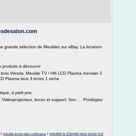
lesdesalon.com
ne grande sélection de Meubles sur eBay. La livraison
 produits à découvrir
n bois Vénola; Meuble TV / Hifi LCD Plasma merisier 2
LCD Plasma teck 3 tiroirs 1 niche
ique, à petit prix
; Vidéoprojecteur, écran et support; Son. ... Privilégiez
/
/
meuble tv d'angle pour ecran lcd
meuble ecran plat conforama