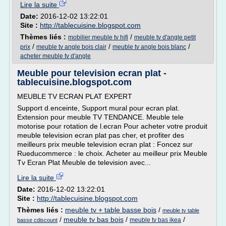
Lire la suite
Date:
2016-12-02 13:22:01
Site :
http://tablecuisine.blogspot.com
Thèmes liés :
/
mobilier meuble tv hifi
meuble tv d'angle petit
/
/
/
prix
meuble tv angle bois clair
meuble tv angle bois blanc
acheter meuble tv d'angle
Meuble pour television ecran plat -
tablecuisine.blogspot.com
MEUBLE TV ECRAN PLAT EXPERT
Support d.enceinte, Support mural pour ecran plat.
Extension pour meuble TV TENDANCE. Meuble tele
motorise pour rotation de l.ecran Pour acheter votre produit
meuble television ecran plat pas cher, et profiter des
meilleurs prix meuble television ecran plat : Foncez sur
Rueducommerce : le choix. Acheter au meilleur prix Meuble
Tv Ecran Plat Meuble de television avec...
Lire la suite
Date:
2016-12-02 13:22:01
Site :
http://tablecuisine.blogspot.com
Thèmes liés :
meuble tv + table basse bois
/
meuble tv table
/
meuble tv bas bois
/
/
meuble tv bas ikea
basse cdiscount