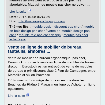
meubles de style peut être trouvé à des prix très
abordables. Magasin de meuble pas cher ne doivent...
Lire la suite
Date:
2017-10-08 06:47:39
Site :
http://maison-pro.blogspot.com
Thèmes liés :
meuble design discount pas cher
/
meuble
en bois design pas cher
/
vente de meuble design pas
cher
/
meuble tele pas cher design
/
meuble pas cher
achat ligne
Vente en ligne de mobilier de bureau,
fauteuils, armoires ...
Vente de mobilier de bureau ergonomique, pas cher,
Burostock propose la vente en ligne de meubles de bureau
discount. Burostock est un entrepôt de vente de meubles
de bureau à prix discount situé à Plan de Campagne, entre
Marseille et Aix en Provence
Où trouver un bon siège de bureau en cuir dans les
Bouches-du-Rhône ? Magasin en ligne ou Acheter en ligne
également...
Lire la suite