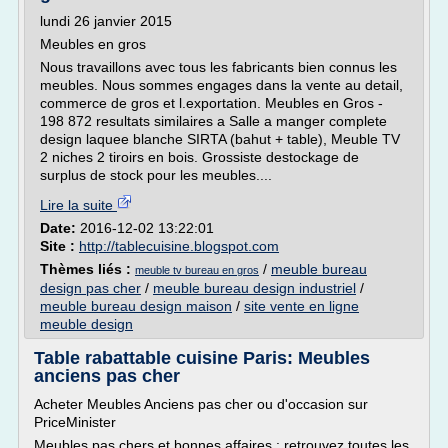
lundi 26 janvier 2015
Meubles en gros
Nous travaillons avec tous les fabricants bien connus les
meubles. Nous sommes engages dans la vente au detail,
commerce de gros et l.exportation. Meubles en Gros -
198 872 resultats similaires a Salle a manger complete
design laquee blanche SIRTA (bahut + table), Meuble TV
2 niches 2 tiroirs en bois. Grossiste destockage de
surplus de stock pour les meubles....
Lire la suite
Date:
2016-12-02 13:22:01
Site :
http://tablecuisine.blogspot.com
Thèmes liés :
/
meuble bureau
meuble tv bureau en gros
design pas cher
/
meuble bureau design industriel
/
meuble bureau design maison
/
site vente en ligne
meuble design
Table rabattable cuisine Paris: Meubles
anciens pas cher
Acheter Meubles Anciens pas cher ou d'occasion sur
PriceMinister
Meubles pas chers et bonnes affaires : retrouvez toutes les