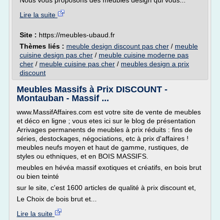
Nous vous proposons des meubles design qui vous...
Lire la suite
Site :
https://meubles-ubaud.fr
Thèmes liés :
meuble design discount pas cher
/
meuble
cuisine design pas cher
/
meuble cuisine moderne pas
cher
/
meuble cuisine pas cher
/
meubles design a prix
discount
Meubles Massifs à Prix DISCOUNT -
Montauban - Massif ...
www.MassifAffaires.com est votre site de vente de meubles
et déco en ligne ; vous etes ici sur le blog de présentation
Arrivages permanents de meubles à prix réduits : fins de
séries, destockages, négociations, etc à prix d'affaires !
meubles neufs moyen et haut de gamme, rustiques, de
styles ou ethniques, et en BOIS MASSIFS.
meubles en hévéa massif exotiques et créatifs, en bois brut
ou bien teinté
sur le site, c'est 1600 articles de qualité à prix discount et,
Le Choix de bois brut et...
Lire la suite