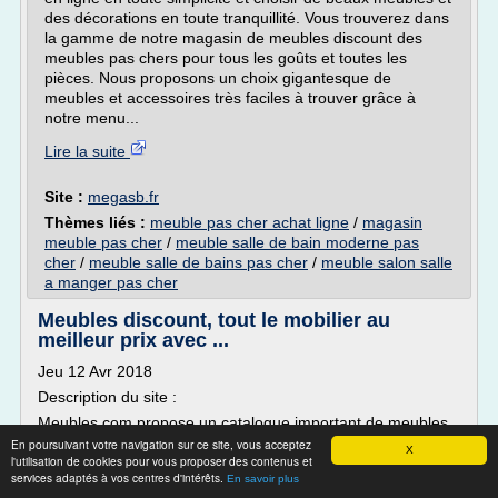
des décorations en toute tranquillité. Vous trouverez dans
la gamme de notre magasin de meubles discount des
meubles pas chers pour tous les goûts et toutes les
pièces. Nous proposons un choix gigantesque de
meubles et accessoires très faciles à trouver grâce à
notre menu...
Lire la suite
Site :
megasb.fr
Thèmes liés :
meuble pas cher achat ligne
/
magasin
meuble pas cher
/
meuble salle de bain moderne pas
cher
/
meuble salle de bains pas cher
/
meuble salon salle
a manger pas cher
Meubles discount, tout le mobilier au
meilleur prix avec ...
Jeu 12 Avr 2018
Description du site :
Meubles.com propose un catalogue important de meubles
pour le salon, salle à manger, bureau, cuisine, chambre à
En poursuivant votre navigation sur ce site, vous acceptez
X
l'utilisation de cookies pour vous proposer des contenus et
coucher,... Meubles tous styles et mobilier de jardin aux prix
services adaptés à vos centres d'intérêts.
En savoir plus
discount. Livraison en France est gratuite et paiement en 4