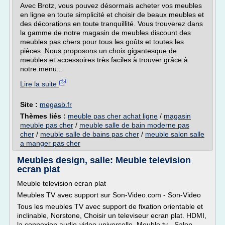
Avec Brotz, vous pouvez désormais acheter vos meubles
en ligne en toute simplicité et choisir de beaux meubles et
des décorations en toute tranquillité. Vous trouverez dans
la gamme de notre magasin de meubles discount des
meubles pas chers pour tous les goûts et toutes les
pièces. Nous proposons un choix gigantesque de
meubles et accessoires très faciles à trouver grâce à
notre menu...
Lire la suite
Site :
megasb.fr
Thèmes liés :
meuble pas cher achat ligne
/
magasin
meuble pas cher
/
meuble salle de bain moderne pas
cher
/
meuble salle de bains pas cher
/
meuble salon salle
a manger pas cher
Meubles design, salle: Meuble television
ecran plat
Meuble television ecran plat
Meubles TV avec support sur Son-Video.com - Son-Video
Tous les meubles TV avec support de fixation orientable et
inclinable, Norstone, Choisir un televiseur ecran plat. HDMI,
la connexion audio-video universelle. Meuble tv - Salon -