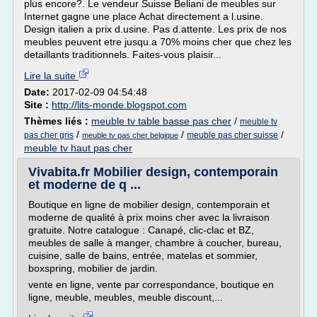
plus encore?. Le vendeur Suisse Beliani de meubles sur
Internet gagne une place Achat directement a l.usine.
Design italien a prix d.usine. Pas d.attente. Les prix de nos
meubles peuvent etre jusqu.a 70% moins cher que chez les
detaillants traditionnels. Faites-vous plaisir...
Lire la suite
Date:
2017-02-09 04:54:48
Site :
http://lits-monde.blogspot.com
Thèmes liés :
meuble tv table basse pas cher
/
meuble tv
/
/
/
pas cher gris
meuble pas cher suisse
meuble tv pas cher belgique
meuble tv haut pas cher
Vivabita.fr Mobilier design, contemporain
et moderne de q ...
Boutique en ligne de mobilier design, contemporain et
moderne de qualité à prix moins cher avec la livraison
gratuite. Notre catalogue : Canapé, clic-clac et BZ,
meubles de salle à manger, chambre à coucher, bureau,
cuisine, salle de bains, entrée, matelas et sommier,
boxspring, mobilier de jardin.
vente en ligne, vente par correspondance, boutique en
ligne, meuble, meubles, meuble discount,...