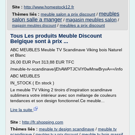
Site :
http://www.homestock12.fr
meubles
Thèmes liés :
meuble salon a prix discount
/
salon salle a manger
magasin meubles salon
/
/
/
meubles a prix discount
magasin meubles discount
Tous Les produits Meuble Discount
Belgique sont à prix ...
ABC MEUBLES Meuble TV Scandinave Viking bois Naturel
et Blanc
26,00 EUR Port 313,88 EUR TFC
/meuble-tv-scandinave/jEhAWPTJCViY0wMnwBryvA==/info
ABC MEUBLES
IN_STOCK ( En stock )
Le meuble TV Viking 2 tiroirs d'inspiration scandinave
sublimera votre intérieur avec son mélange de couleurs
tendances et son design fonctionnel.Ce meuble...
Lire la suite
Site :
http://fr.shopping.com
Thèmes liés :
meuble tv design scandinave
/
meuble tv
scandinave
/
/
meuble tv bois massif
meubles tv a prix discount