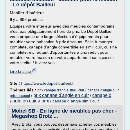
- Le dépôt Bailleul
Mobilier d'intérieur
Il y a 883 produits.
Equipez votre intérieur avec des meubles contemporains
n'est pas obligatoirement hors de prix. Le Dépôt Bailleul
vous propose une large sélection d'équipements pour
meubler votre habitation à prix discount. Salle à manger
complète, canapé d'angle convertible en simili cuir, cuisine
complète, etc. autant d'opportunités à prix réduit pour
meubler votre maison ou votre appartement sans casser
votre tirelire ! Invitez vos...
Lire la suite
Site :
https://www.ledepot-bailleul.fr
Thèmes liés :
/
prix canape d'angle simili cuir
canape d'angle cuir
prix canape d'angle en cuir
canape d
/
/
prix discount
angle en cuir a prix
/
canape d angle simili cuir
Möbel SB - En ligne de meubles pas cher -
Megashop Brotz ...
Avec Brotz, vous pouvez désormais acheter vos meubles
en ligne en toute simplicité et choisir de beaux meubles et