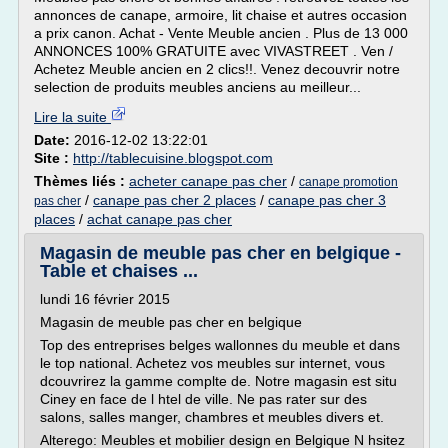
annonces de canape, armoire, lit chaise et autres occasion
a prix canon. Achat - Vente Meuble ancien . Plus de 13 000
ANNONCES 100% GRATUITE avec VIVASTREET . Ven /
Achetez Meuble ancien en 2 clics!!. Venez decouvrir notre
selection de produits meubles anciens au meilleur...
Lire la suite
Date:
2016-12-02 13:22:01
Site :
http://tablecuisine.blogspot.com
Thèmes liés :
acheter canape pas cher
/
canape promotion
/
canape pas cher 2 places
/
canape pas cher 3
pas cher
places
/
achat canape pas cher
Magasin de meuble pas cher en belgique -
Table et chaises ...
lundi 16 février 2015
Magasin de meuble pas cher en belgique
Top des entreprises belges wallonnes du meuble et dans
le top national. Achetez vos meubles sur internet, vous
dcouvrirez la gamme complte de. Notre magasin est situ
Ciney en face de l htel de ville. Ne pas rater sur des
salons, salles manger, chambres et meubles divers et.
Alterego: Meubles et mobilier design en Belgique N hsitez