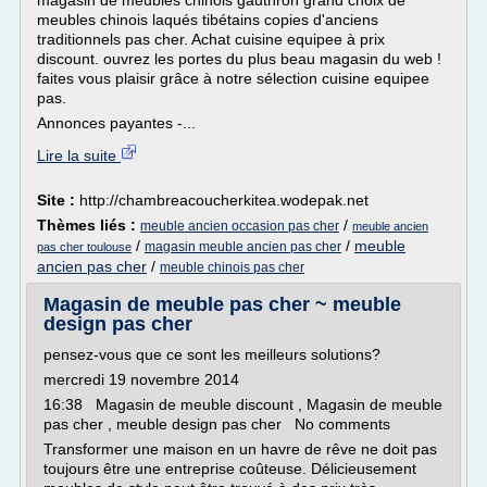
magasin de meubles chinois gauthron grand choix de
meubles chinois laqués tibétains copies d'anciens
traditionnels pas cher. Achat cuisine equipee à prix
discount. ouvrez les portes du plus beau magasin du web !
faites vous plaisir grâce à notre sélection cuisine equipee
pas.
Annonces payantes -...
Lire la suite
Site :
http://chambreacoucherkitea.wodepak.net
Thèmes liés :
/
meuble ancien occasion pas cher
meuble ancien
/
/
meuble
magasin meuble ancien pas cher
pas cher toulouse
ancien pas cher
/
meuble chinois pas cher
Magasin de meuble pas cher ~ meuble
design pas cher
pensez-vous que ce sont les meilleurs solutions?
mercredi 19 novembre 2014
16:38 Magasin de meuble discount , Magasin de meuble
pas cher , meuble design pas cher No comments
Transformer une maison en un havre de rêve ne doit pas
toujours être une entreprise coûteuse. Délicieusement