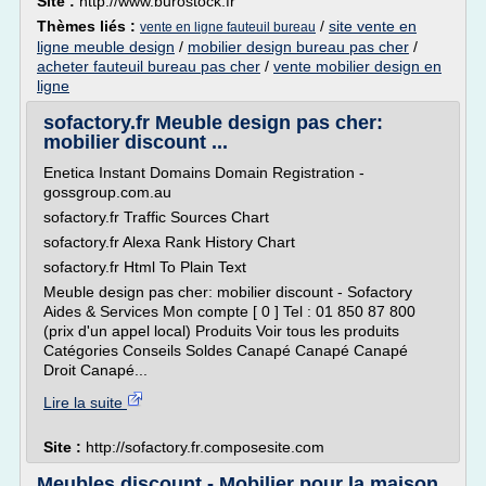
Site :
http://www.burostock.fr
Thèmes liés :
/
site vente en
vente en ligne fauteuil bureau
ligne meuble design
/
mobilier design bureau pas cher
/
acheter fauteuil bureau pas cher
/
vente mobilier design en
ligne
sofactory.fr Meuble design pas cher:
mobilier discount ...
Enetica Instant Domains Domain Registration -
gossgroup.com.au
sofactory.fr Traffic Sources Chart
sofactory.fr Alexa Rank History Chart
sofactory.fr Html To Plain Text
Meuble design pas cher: mobilier discount - Sofactory
Aides & Services Mon compte [ 0 ] Tel : 01 850 87 800
(prix d'un appel local) Produits Voir tous les produits
Catégories Conseils Soldes Canapé Canapé Canapé
Droit Canapé...
Lire la suite
Site :
http://sofactory.fr.composesite.com
Meubles discount - Mobilier pour la maison