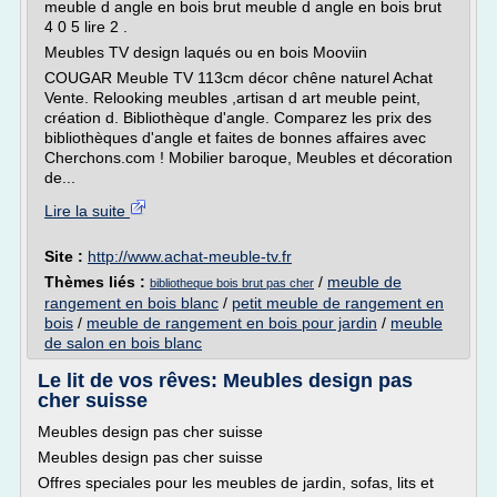
meuble d angle en bois brut meuble d angle en bois brut
4 0 5 lire 2 .
Meubles TV design laqués ou en bois Mooviin
COUGAR Meuble TV 113cm décor chêne naturel Achat
Vente. Relooking meubles ,artisan d art meuble peint,
création d. Bibliothèque d'angle. Comparez les prix des
bibliothèques d'angle et faites de bonnes affaires avec
Cherchons.com ! Mobilier baroque, Meubles et décoration
de...
Lire la suite
Site :
http://www.achat-meuble-tv.fr
Thèmes liés :
/
meuble de
bibliotheque bois brut pas cher
rangement en bois blanc
/
petit meuble de rangement en
bois
/
meuble de rangement en bois pour jardin
/
meuble
de salon en bois blanc
Le lit de vos rêves: Meubles design pas
cher suisse
Meubles design pas cher suisse
Meubles design pas cher suisse
Offres speciales pour les meubles de jardin, sofas, lits et