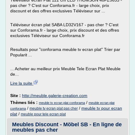
Téléviseur écran Plat 122 cm LED THOMSON 48FZ5633 -
pas cher ? C'est sur Conforama.fr - large choix, prix
discount et des offres exclusives Téléviseur sur ...
Téléviseur écran plat SABA LD32V167 - pas cher ? C'est
sur Conforama.fr - large choix, prix discount et des offres
exclusives Téléviseur sur Conforama.fr
Resultats pour "conforama meuble tv ecran plat" Trier par
Popularit ...
... Acheter au meilleur prix Meuble Tele Ecran Plat Meuble
de...
Lire la suite
Site :
http://meuble.galerie-creation.com
Thèmes liés :
/
meuble tv ecran plat conforama
meuble ecran plat
/
/
meuble tv pour ecran
meuble tv ecran plat pas cher
conforama
plat
/
meuble pour tele ecran plat
Meubles Discount - Möbel SB - En ligne de
meubles pas cher