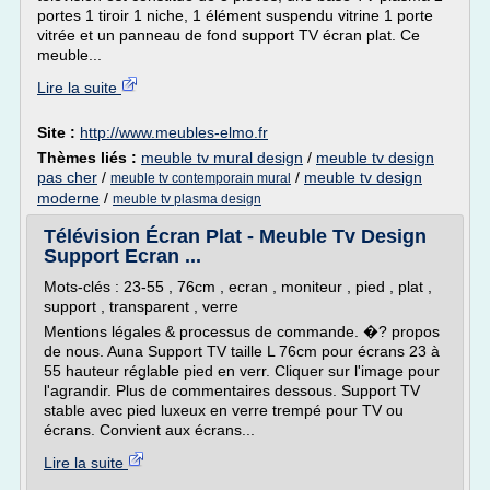
portes 1 tiroir 1 niche, 1 élément suspendu vitrine 1 porte
vitrée et un panneau de fond support TV écran plat. Ce
meuble...
Lire la suite
Site :
http://www.meubles-elmo.fr
Thèmes liés :
meuble tv mural design
/
meuble tv design
pas cher
/
/
meuble tv design
meuble tv contemporain mural
moderne
/
meuble tv plasma design
Télévision Écran Plat - Meuble Tv Design
Support Ecran ...
Mots-clés : 23-55 , 76cm , ecran , moniteur , pied , plat ,
support , transparent , verre
Mentions légales & processus de commande. �? propos
de nous. Auna Support TV taille L 76cm pour écrans 23 à
55 hauteur réglable pied en verr. Cliquer sur l'image pour
l'agrandir. Plus de commentaires dessous. Support TV
stable avec pied luxeux en verre trempé pour TV ou
écrans. Convient aux écrans...
Lire la suite