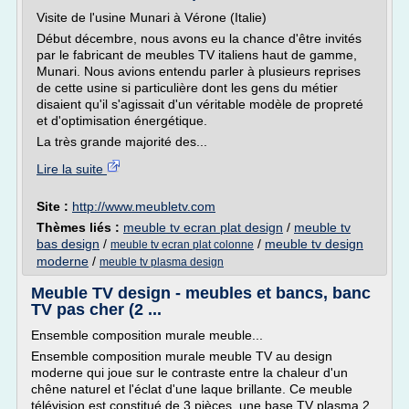
Visite de l'usine Munari à Vérone (Italie)
Début décembre, nous avons eu la chance d'être invités
par le fabricant de meubles TV italiens haut de gamme,
Munari. Nous avions entendu parler à plusieurs reprises
de cette usine si particulière dont les gens du métier
disaient qu'il s'agissait d'un véritable modèle de propreté
et d'optimisation énergétique.
La très grande majorité des...
Lire la suite
Site :
http://www.meubletv.com
Thèmes liés :
meuble tv ecran plat design
/
meuble tv
bas design
/
/
meuble tv design
meuble tv ecran plat colonne
moderne
/
meuble tv plasma design
Meuble TV design - meubles et bancs, banc
TV pas cher (2 ...
Ensemble composition murale meuble...
Ensemble composition murale meuble TV au design
moderne qui joue sur le contraste entre la chaleur d'un
chêne naturel et l'éclat d'une laque brillante. Ce meuble
télévision est constitué de 3 pièces, une base TV plasma 2