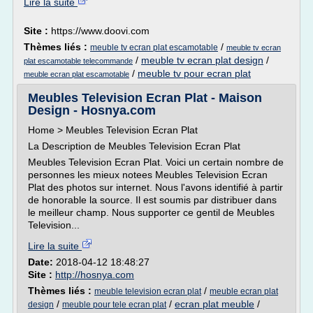
Lire la suite
Site :
https://www.doovi.com
Thèmes liés :
/
meuble tv ecran plat escamotable
meuble tv ecran
/
meuble tv ecran plat design
/
plat escamotable telecommande
/
meuble tv pour ecran plat
meuble ecran plat escamotable
Meubles Television Ecran Plat - Maison
Design - Hosnya.com
Home > Meubles Television Ecran Plat
La Description de Meubles Television Ecran Plat
Meubles Television Ecran Plat. Voici un certain nombre de
personnes les mieux notees Meubles Television Ecran
Plat des photos sur internet. Nous l'avons identifié à partir
de honorable la source. Il est soumis par distribuer dans
le meilleur champ. Nous supporter ce gentil de Meubles
Television...
Lire la suite
Date:
2018-04-12 18:48:27
Site :
http://hosnya.com
Thèmes liés :
/
meuble television ecran plat
meuble ecran plat
/
/
ecran plat meuble
/
design
meuble pour tele ecran plat