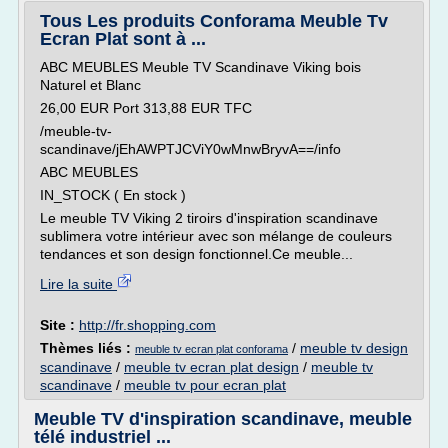
Tous Les produits Conforama Meuble Tv
Ecran Plat sont à ...
ABC MEUBLES Meuble TV Scandinave Viking bois
Naturel et Blanc
26,00 EUR Port 313,88 EUR TFC
/meuble-tv-
scandinave/jEhAWPTJCViY0wMnwBryvA==/info
ABC MEUBLES
IN_STOCK ( En stock )
Le meuble TV Viking 2 tiroirs d'inspiration scandinave
sublimera votre intérieur avec son mélange de couleurs
tendances et son design fonctionnel.Ce meuble...
Lire la suite
Site :
http://fr.shopping.com
Thèmes liés :
/
meuble tv design
meuble tv ecran plat conforama
scandinave
/
meuble tv ecran plat design
/
meuble tv
scandinave
/
meuble tv pour ecran plat
Meuble TV d'inspiration scandinave, meuble
télé industriel ...