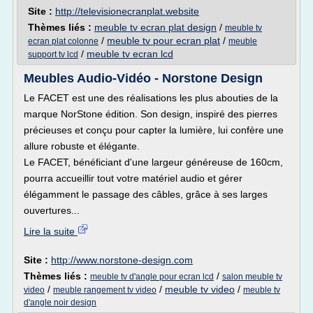
Site :
http://televisionecranplat.website
Thèmes liés :
meuble tv ecran plat design
/
meuble tv
/
meuble tv pour ecran plat
/
ecran plat colonne
meuble
/
meuble tv ecran lcd
support tv lcd
Meubles Audio-Vidéo - Norstone Design
Le FACET est une des réalisations les plus abouties de la
marque NorStone édition. Son design, inspiré des pierres
précieuses et conçu pour capter la lumière, lui confère une
allure robuste et élégante.
Le FACET, bénéficiant d'une largeur généreuse de 160cm,
pourra accueillir tout votre matériel audio et gérer
élégamment le passage des câbles, grâce à ses larges
ouvertures...
Lire la suite
Site :
http://www.norstone-design.com
Thèmes liés :
/
meuble tv d'angle pour ecran lcd
salon meuble tv
/
/
meuble tv video
/
video
meuble rangement tv video
meuble tv
d'angle noir design