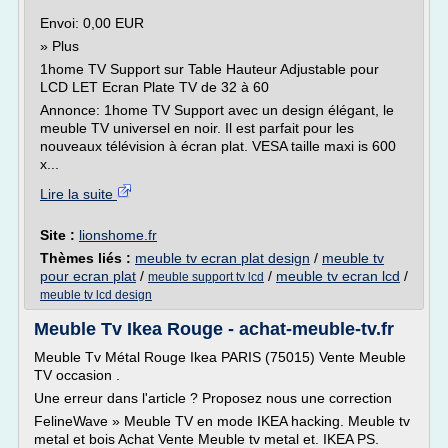
Envoi: 0,00 EUR
» Plus
1home TV Support sur Table Hauteur Adjustable pour
LCD LET Ecran Plate TV de 32 à 60
Annonce: 1home TV Support avec un design élégant, le
meuble TV universel en noir. Il est parfait pour les
nouveaux télévision à écran plat. VESA taille maxi is 600
x...
Lire la suite
Site :
lionshome.fr
Thèmes liés :
meuble tv ecran plat design
/
meuble tv
pour ecran plat
/
/
meuble tv ecran lcd
/
meuble support tv lcd
meuble tv lcd design
Meuble Tv Ikea Rouge - achat-meuble-tv.fr
Meuble Tv Métal Rouge Ikea PARIS (75015) Vente Meuble
TV occasion .
Une erreur dans l'article ? Proposez nous une correction
FelineWave » Meuble TV en mode IKEA hacking. Meuble tv
metal et bois Achat Vente Meuble tv metal et. IKEA PS.