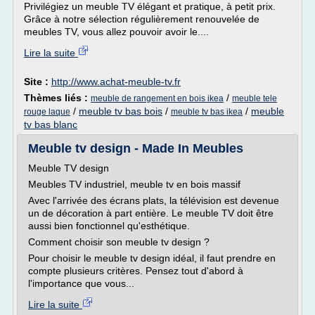
Privilégiez un meuble TV élégant et pratique, à petit prix.
Grâce à notre sélection régulièrement renouvelée de
meubles TV, vous allez pouvoir avoir le....
Lire la suite
Site :
http://www.achat-meuble-tv.fr
Thèmes liés :
/
meuble de rangement en bois ikea
meuble tele
/
meuble tv bas bois
/
/
meuble
rouge laque
meuble tv bas ikea
tv bas blanc
Meuble tv design - Made In Meubles
Meuble TV design
Meubles TV industriel, meuble tv en bois massif
Avec l'arrivée des écrans plats, la télévision est devenue
un de décoration à part entière. Le meuble TV doit être
aussi bien fonctionnel qu'esthétique.
Comment choisir son meuble tv design ?
Pour choisir le meuble tv design idéal, il faut prendre en
compte plusieurs critères. Pensez tout d'abord à
l'importance que vous...
Lire la suite