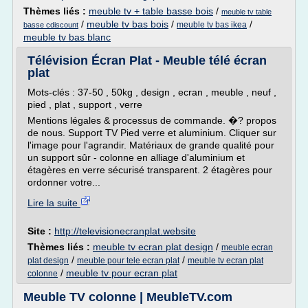
Thèmes liés :
meuble tv + table basse bois
/
meuble tv table
/
meuble tv bas bois
/
/
meuble tv bas ikea
basse cdiscount
meuble tv bas blanc
Télévision Écran Plat - Meuble télé écran
plat
Mots-clés : 37-50 , 50kg , design , ecran , meuble , neuf ,
pied , plat , support , verre
Mentions légales & processus de commande. �? propos
de nous. Support TV Pied verre et aluminium. Cliquer sur
l'image pour l'agrandir. Matériaux de grande qualité pour
un support sûr - colonne en alliage d'aluminium et
étagères en verre sécurisé transparent. 2 étagères pour
ordonner votre...
Lire la suite
Site :
http://televisionecranplat.website
Thèmes liés :
meuble tv ecran plat design
/
meuble ecran
/
/
plat design
meuble pour tele ecran plat
meuble tv ecran plat
/
meuble tv pour ecran plat
colonne
Meuble TV colonne | MeubleTV.com