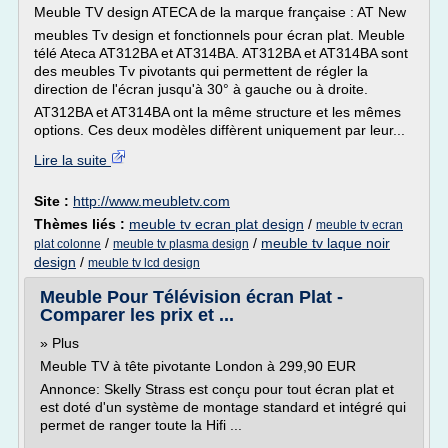
Meuble TV design ATECA de la marque française : AT New
meubles Tv design et fonctionnels pour écran plat. Meuble
télé Ateca AT312BA et AT314BA. AT312BA et AT314BA sont
des meubles Tv pivotants qui permettent de régler la
direction de l'écran jusqu'à 30° à gauche ou à droite.
AT312BA et AT314BA ont la même structure et les mêmes
options. Ces deux modèles diffèrent uniquement par leur...
Lire la suite
Site :
http://www.meubletv.com
Thèmes liés :
meuble tv ecran plat design
/
meuble tv ecran
/
/
meuble tv laque noir
plat colonne
meuble tv plasma design
design
/
meuble tv lcd design
Meuble Pour Télévision écran Plat -
Comparer les prix et ...
» Plus
Meuble TV à tête pivotante London à 299,90 EUR
Annonce: Skelly Strass est conçu pour tout écran plat et
est doté d'un système de montage standard et intégré qui
permet de ranger toute la Hifi ...