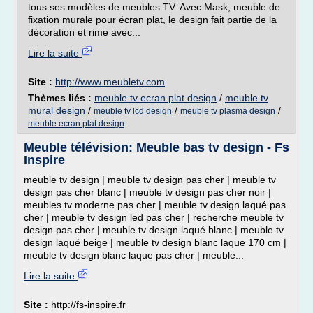
tous ses modèles de meubles TV. Avec Mask, meuble de
fixation murale pour écran plat, le design fait partie de la
décoration et rime avec...
Lire la suite
Site :
http://www.meubletv.com
Thèmes liés :
meuble tv ecran plat design
/
meuble tv
mural design
/
/
/
meuble tv lcd design
meuble tv plasma design
meuble ecran plat design
Meuble télévision: Meuble bas tv design - Fs
Inspire
meuble tv design | meuble tv design pas cher | meuble tv
design pas cher blanc | meuble tv design pas cher noir |
meubles tv moderne pas cher | meuble tv design laqué pas
cher | meuble tv design led pas cher | recherche meuble tv
design pas cher | meuble tv design laqué blanc | meuble tv
design laqué beige | meuble tv design blanc laque 170 cm |
meuble tv design blanc laque pas cher | meuble...
Lire la suite
Site :
http://fs-inspire.fr