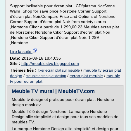
Support inclinable pour écran plat LCD/plasma NorStone
Walm ,Shop for save price Norstone Corner Support
d'écran plat Noir.Compare Price and Options of Norstone
Corner Support d'écran plat Noir from variety stores
,Norstone Cikor à partir de 1 299,00 23 Meubles écran plat
de Norstone: Norstone Cikor Support d'écran plat Noir
,Norstone Cikor Support d'écran plat Noir. 1 299
,Norstone...
Lire la suite
Date:
2015-09-16 18:40:36
Site :
http://meublestvx.blogspot.com
Thèmes liés :
/
meuble tv ecran plat
fixer ecran plat sur meuble
design
/
/
ecran plat meuble
/
meuble
meuble ecran plat design
tv pour ecran plat
Meuble TV mural | MeubleTV.com
Meuble tv design et pratique pour écran plat : Norstone
design mask av
Meuble Télé design Norstone. La marque Norstone
Design allie simplicité et design pour tous ses modèles de
meubles TV.
La marque Norstone Design allie simplicité et design pour