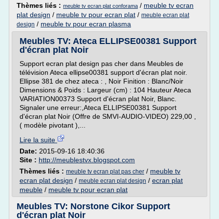
Thèmes liés :
/
meuble tv ecran
meuble tv ecran plat conforama
plat design
/
meuble tv pour ecran plat
/
meuble ecran plat
/
meuble tv pour ecran plasma
design
Meubles TV: Ateca ELLIPSE00381 Support
d'écran plat Noir
Support ecran plat design pas cher dans Meubles de
télévision Ateca ellipse00381 support d'écran plat noir.
Ellipse 381 de chez ateca : , Noir Finition : Blanc/Noir
Dimensions & Poids : Largeur (cm) : 104 Hauteur Ateca
VARIATION00373 Support d'écran plat Noir, Blanc.
Signaler une erreur:,Ateca ELLIPSE00381 Support
d'écran plat Noir (Offre de SMVI-AUDIO-VIDEO) 229,00 ,
( modèle pivotant ),...
Lire la suite
Date:
2015-09-16 18:40:36
Site :
http://meublestvx.blogspot.com
Thèmes liés :
/
meuble tv
meuble tv ecran plat pas cher
ecran plat design
/
/
ecran plat
meuble ecran plat design
meuble
/
meuble tv pour ecran plat
Meubles TV: Norstone Cikor Support
d'écran plat Noir