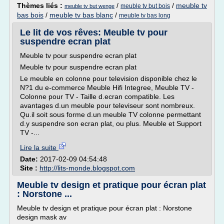
Thèmes liés :
/
/
meuble tv
meuble tv but bois
meuble tv but wenge
bas bois
/
meuble tv bas blanc
/
meuble tv bas long
Le lit de vos rêves: Meuble tv pour
suspendre ecran plat
Meuble tv pour suspendre ecran plat
Meuble tv pour suspendre ecran plat
Le meuble en colonne pour television disponible chez le
N?1 du e-commerce Meuble Hifi Integree, Meuble TV -
Colonne pour TV - Taille d.ecran compatible. Les
avantages d.un meuble pour televiseur sont nombreux.
Qu.il soit sous forme d.un meuble TV colonne permettant
d.y suspendre son ecran plat, ou plus. Meuble et Support
TV -...
Lire la suite
Date:
2017-02-09 04:54:48
Site :
http://lits-monde.blogspot.com
Meuble tv design et pratique pour écran plat
: Norstone ...
Meuble tv design et pratique pour écran plat : Norstone
design mask av