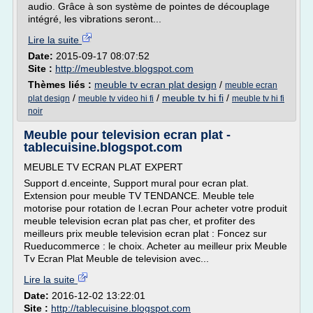
audio. Grâce à son système de pointes de découplage
intégré, les vibrations seront...
Lire la suite
Date:
2015-09-17 08:07:52
Site :
http://meublestve.blogspot.com
Thèmes liés :
meuble tv ecran plat design
/
meuble ecran
/
/
meuble tv hi fi
/
plat design
meuble tv video hi fi
meuble tv hi fi
noir
Meuble pour television ecran plat -
tablecuisine.blogspot.com
MEUBLE TV ECRAN PLAT EXPERT
Support d.enceinte, Support mural pour ecran plat.
Extension pour meuble TV TENDANCE. Meuble tele
motorise pour rotation de l.ecran Pour acheter votre produit
meuble television ecran plat pas cher, et profiter des
meilleurs prix meuble television ecran plat : Foncez sur
Rueducommerce : le choix. Acheter au meilleur prix Meuble
Tv Ecran Plat Meuble de television avec...
Lire la suite
Date:
2016-12-02 13:22:01
Site :
http://tablecuisine.blogspot.com