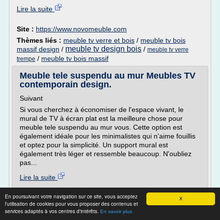
Lire la suite
Site :
https://www.novomeuble.com
Thèmes liés :
meuble tv verre et bois
/
meuble tv bois
meuble tv design bois
massif design
/
/
meuble tv verre
/
meuble tv bois massif
trempe
Meuble tele suspendu au mur Meubles TV
contemporain design.
Suivant
Si vous cherchez à économiser de l'espace vivant, le
mural de TV à écran plat est la meilleure chose pour
meuble tele suspendu au mur vous. Cette option est
également idéale pour les minimalistes qui n'aime fouillis
et optez pour la simplicité. Un support mural est
également très léger et ressemble beaucoup. N'oubliez
pas...
Lire la suite
En poursuivant votre navigation sur ce site, vous acceptez
Site :
http://fs-inspire.ak3.ovh
X
l'utilisation de cookies pour vous proposer des contenus et
Thèmes liés :
/
meuble tv
meuble tv ecran plat suspendu
services adaptés à vos centres d'intérêts.
En savoir plus
/
/
meuble tv
contemporain suspendu
meuble tv design suspendu