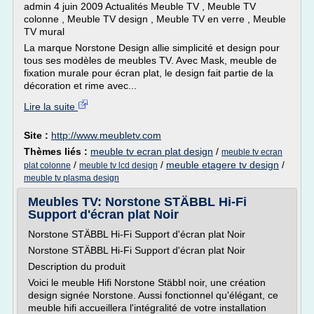
admin 4 juin 2009 Actualités Meuble TV , Meuble TV
colonne , Meuble TV design , Meuble TV en verre , Meuble
TV mural
La marque Norstone Design allie simplicité et design pour
tous ses modèles de meubles TV. Avec Mask, meuble de
fixation murale pour écran plat, le design fait partie de la
décoration et rime avec...
Lire la suite
Site :
http://www.meubletv.com
Thèmes liés :
meuble tv ecran plat design
/
meuble tv ecran
/
/
meuble etagere tv design
/
plat colonne
meuble tv lcd design
meuble tv plasma design
Meubles TV: Norstone STÄBBL Hi-Fi
Support d'écran plat Noir
Norstone STÄBBL Hi-Fi Support d'écran plat Noir
Norstone STÄBBL Hi-Fi Support d'écran plat Noir
Description du produit
Voici le meuble Hifi Norstone Stäbbl noir, une création
design signée Norstone. Aussi fonctionnel qu'élégant, ce
meuble hifi accueillera l'intégralité de votre installation