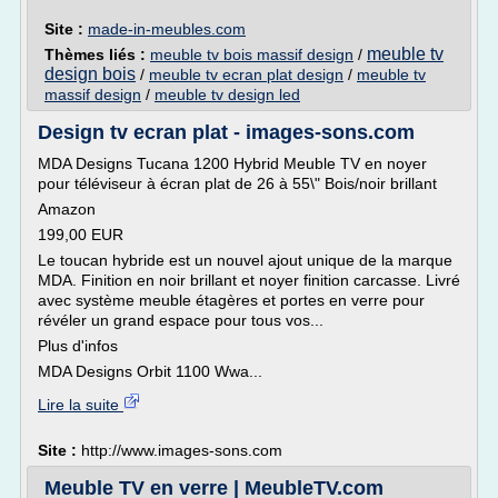
Site :
made-in-meubles.com
meuble tv
Thèmes liés :
meuble tv bois massif design
/
design bois
/
meuble tv ecran plat design
/
meuble tv
massif design
/
meuble tv design led
Design tv ecran plat - images-sons.com
MDA Designs Tucana 1200 Hybrid Meuble TV en noyer
pour téléviseur à écran plat de 26 à 55\" Bois/noir brillant
Amazon
199,00 EUR
Le toucan hybride est un nouvel ajout unique de la marque
MDA. Finition en noir brillant et noyer finition carcasse. Livré
avec système meuble étagères et portes en verre pour
révéler un grand espace pour tous vos...
Plus d'infos
MDA Designs Orbit 1100 Wwa...
Lire la suite
Site :
http://www.images-sons.com
Meuble TV en verre | MeubleTV.com