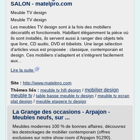
SALON - matelpro.com
Meuble TV design
Meuble TV design
Les meubles TV design sont à la fois des mobiliers
décoratifs et fonctionnels. Habillant élégamment la pièce où
ils sont installés, ils servent aussi à ranger des objets tels
que livre, CD audio, DVD et bibelots. Une large sélection
d'articles vous est proposée : classique, contemporain et
design. Ces mobiliers s'adaptent et s'intègrent facilement
aux...
Lire la suite
Site :
http://www.matelpro.com
mobilier design
Thèmes liés :
meuble tv hifi design
/
meuble tv
/
table basse meuble tv design
/
meuble tv ecran
plat design
/
meuble etagere tv design
La Grange des occasions - Arpajon -
Meubles neufs, sur ...
Meubles modernes 100 % de bonnes affaires, découvrez
les destockages de mobilier contemporain (offres
exclusives sur notre show room d'Arpajon 91290).