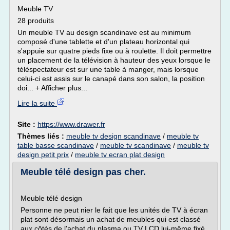
Meuble TV
28 produits
Un meuble TV au design scandinave est au minimum
composé d'une tablette et d'un plateau horizontal qui
s'appuie sur quatre pieds fixe ou à roulette. Il doit permettre
un placement de la télévision à hauteur des yeux lorsque le
téléspectateur est sur une table à manger, mais lorsque
celui-ci est assis sur le canapé dans son salon, la position
doi... + Afficher plus...
Lire la suite
Site :
https://www.drawer.fr
Thèmes liés :
meuble tv design scandinave
/
meuble tv
table basse scandinave
/
meuble tv scandinave
/
meuble tv
design petit prix
/
meuble tv ecran plat design
Meuble télé design pas cher.
Meuble télé design
Personne ne peut nier le fait que les unités de TV à écran
plat sont désormais un achat de meubles qui est classé
aux côtés de l'achat du plasma ou TV LCD lui-même fixé.