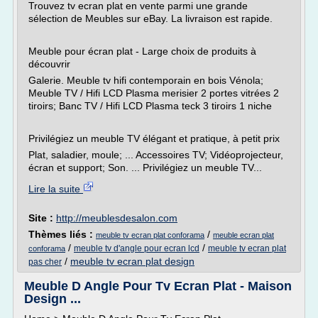
Trouvez tv ecran plat en vente parmi une grande
sélection de Meubles sur eBay. La livraison est rapide.
Meuble pour écran plat - Large choix de produits à
découvrir
Galerie. Meuble tv hifi contemporain en bois Vénola;
Meuble TV / Hifi LCD Plasma merisier 2 portes vitrées 2
tiroirs; Banc TV / Hifi LCD Plasma teck 3 tiroirs 1 niche
Privilégiez un meuble TV élégant et pratique, à petit prix
Plat, saladier, moule; ... Accessoires TV; Vidéoprojecteur,
écran et support; Son. ... Privilégiez un meuble TV...
Lire la suite
Site :
http://meublesdesalon.com
Thèmes liés :
/
meuble tv ecran plat conforama
meuble ecran plat
/
/
meuble tv d'angle pour ecran lcd
meuble tv ecran plat
conforama
/
meuble tv ecran plat design
pas cher
Meuble D Angle Pour Tv Ecran Plat - Maison
Design ...