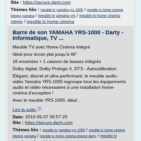
Site :
https://secure.darty.com
Thèmes liés :
/
meuble tv yamaha yrs 2000
meuble tv home cinema
/
/
meuble tv yamaha yrs
meuble tv home cinema
integre yamaha
/
meuble tv home cinema
integre
Barre de son YAMAHA YRS-1000 - Darty -
Informatique, TV ...
Meuble TV avec Home Cinéma intégré
Idéal pour écran plat jusqu'à 46"
18 enceintes + 1 caisson de basses intégrés
Dolby digital, Dolby Prologic II, DTS - Autocalibration
Elégant, discret et ultra-performant, le meuble audio-
vidéo Yamaha YRS-1000 regroupe tous les équipements
audio et vidéo nécessaires à une installation home-
cinéma d'exception !
Avec le meuble YRS-1000, idéal...
Lire la suite
Date:
2010-05-07 00:57:20
Site :
https://secure.darty.com
Thèmes liés :
/
meuble tv yamaha yrs 1000
meuble tv home cinema
/
/
meuble tv
integre yamaha
meuble tv home cinema integre darty