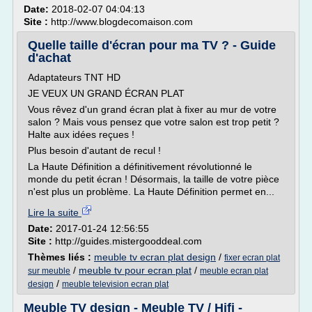
Date:
2018-02-07 04:04:13
Site :
http://www.blogdecomaison.com
Quelle taille d'écran pour ma TV ? - Guide
d'achat
Adaptateurs TNT HD
JE VEUX UN GRAND ÉCRAN PLAT
Vous rêvez d'un grand écran plat à fixer au mur de votre
salon ? Mais vous pensez que votre salon est trop petit ?
Halte aux idées reçues !
Plus besoin d'autant de recul !
La Haute Définition a définitivement révolutionné le
monde du petit écran ! Désormais, la taille de votre pièce
n'est plus un problème. La Haute Définition permet en...
Lire la suite
Date:
2017-01-24 12:56:55
Site :
http://guides.mistergooddeal.com
Thèmes liés :
meuble tv ecran plat design
/
fixer ecran plat
/
meuble tv pour ecran plat
/
sur meuble
meuble ecran plat
/
design
meuble television ecran plat
Meuble TV design - Meuble TV / Hifi -