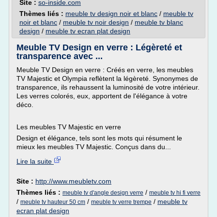
Site :
so-inside.com
Thèmes liés :
meuble tv design noir et blanc
/
meuble tv
noir et blanc
/
meuble tv noir design
/
meuble tv blanc
design
/
meuble tv ecran plat design
Meuble TV Design en verre : Légèreté et
transparence avec ...
Meuble TV Design en verre : Créés en verre, les meubles
TV Majestic et Olympia reflètent la légèreté. Synonymes de
transparence, ils rehaussent la luminosité de votre intérieur.
Les verres colorés, eux, apportent de l'élégance à votre
déco.
Les meubles TV Majestic en verre
Design et élégance, tels sont les mots qui résument le
mieux les meubles TV Majestic. Conçus dans du...
Lire la suite
Site :
http://www.meubletv.com
Thèmes liés :
/
meuble tv d'angle design verre
meuble tv hi fi verre
/
/
/
meuble tv
meuble tv hauteur 50 cm
meuble tv verre trempe
ecran plat design