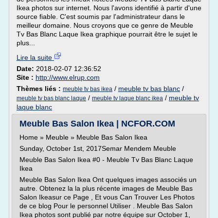
Ikea photos sur internet. Nous l'avons identifié à partir d'une
source fiable. C'est soumis par l'administrateur dans le
meilleur domaine. Nous croyons que ce genre de Meuble
Tv Bas Blanc Laque Ikea graphique pourrait être le sujet le
plus...
Lire la suite
Date:
2018-02-07 12:36:52
Site :
http://www.elrup.com
Thèmes liés :
/
meuble tv bas blanc
/
meuble tv bas ikea
/
/
meuble tv
meuble tv bas blanc laque
meuble tv laque blanc ikea
laque blanc
Meuble Bas Salon Ikea | NCFOR.COM
Home » Meuble » Meuble Bas Salon Ikea
Sunday, October 1st, 2017Semar Mendem Meuble
Meuble Bas Salon Ikea #0 - Meuble Tv Bas Blanc Laque
Ikea
Meuble Bas Salon Ikea Ont quelques images associés un
autre. Obtenez la la plus récente images de Meuble Bas
Salon Ikeasur ce Page , Et vous Can Trouver Les Photos
de ce blog Pour le personnel Utiliser . Meuble Bas Salon
Ikea photos sont publié par notre équipe sur October 1,