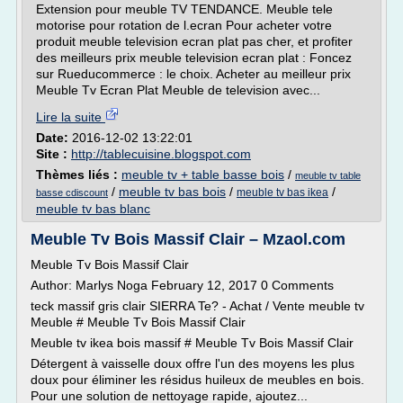
Extension pour meuble TV TENDANCE. Meuble tele
motorise pour rotation de l.ecran Pour acheter votre
produit meuble television ecran plat pas cher, et profiter
des meilleurs prix meuble television ecran plat : Foncez
sur Rueducommerce : le choix. Acheter au meilleur prix
Meuble Tv Ecran Plat Meuble de television avec...
Lire la suite
Date:
2016-12-02 13:22:01
Site :
http://tablecuisine.blogspot.com
Thèmes liés :
meuble tv + table basse bois
/
meuble tv table
/
meuble tv bas bois
/
/
meuble tv bas ikea
basse cdiscount
meuble tv bas blanc
Meuble Tv Bois Massif Clair – Mzaol.com
Meuble Tv Bois Massif Clair
Author: Marlys Noga February 12, 2017 0 Comments
teck massif gris clair SIERRA Te? - Achat / Vente meuble tv
Meuble # Meuble Tv Bois Massif Clair
Meuble tv ikea bois massif # Meuble Tv Bois Massif Clair
Détergent à vaisselle doux offre l'un des moyens les plus
doux pour éliminer les résidus huileux de meubles en bois.
Pour une solution de nettoyage rapide, ajoutez...