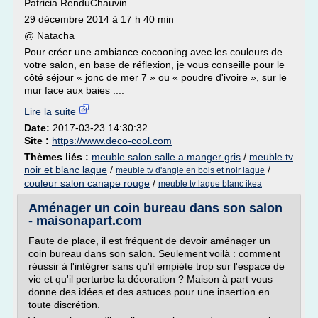
Patricia RenduChauvin
29 décembre 2014 à 17 h 40 min
@ Natacha
Pour créer une ambiance cocooning avec les couleurs de
votre salon, en base de réflexion, je vous conseille pour le
côté séjour « jonc de mer 7 » ou « poudre d'ivoire », sur le
mur face aux baies :...
Lire la suite
Date:
2017-03-23 14:30:32
Site :
https://www.deco-cool.com
Thèmes liés :
meuble salon salle a manger gris
/
meuble tv
noir et blanc laque
/
/
meuble tv d'angle en bois et noir laque
couleur salon canape rouge
/
meuble tv laque blanc ikea
Aménager un coin bureau dans son salon
- maisonapart.com
Faute de place, il est fréquent de devoir aménager un
coin bureau dans son salon. Seulement voilà : comment
réussir à l'intégrer sans qu'il empiète trop sur l'espace de
vie et qu'il perturbe la décoration ? Maison à part vous
donne des idées et des astuces pour une insertion en
toute discrétion.