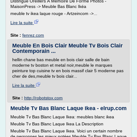
Distingué Oreillers À Mémoire De Forme Photos -
MaisonPress -> Meuble Bas Blanc Ikéa
meuble tv ikea laque rouge - Artzeincom ->...
Lire la suite
Site :
fenrez.com
Meuble En Bois Clair Meuble Tv Bois Clair
Contemporain ...
hellin chane bas meuble en bois clair salle de bain
moderne tv boston et metal noir,meuble le marques
peinture top cuisine tv en bois massif clair 5 moderne pas
cher de des,meuble tv bois clair...
Lire la suite
Site :
http://robotstox.com
Meuble Tv Bas Blanc Laque Ikea - elrup.com
Meuble Tv Bas Blanc Laque Ikea: meubles blanc ikea
Meuble Tv Bas Blanc Laque Ikea La Description
Meuble Tv Bas Blanc Laque Ikea. Voici un certain nombre
de personnes les mieux notées Meuble Tv Bas Blanc Laque