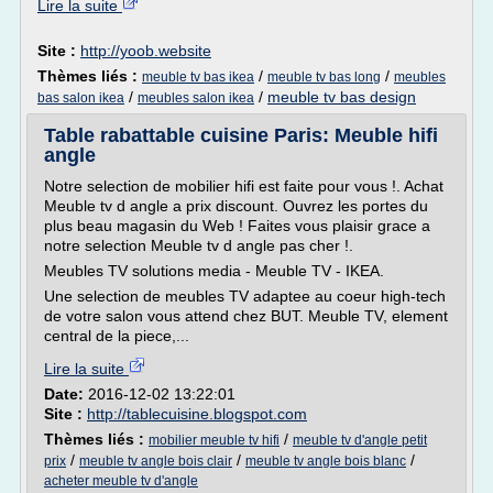
Lire la suite
Site :
http://yoob.website
Thèmes liés :
/
/
meuble tv bas ikea
meuble tv bas long
meubles
/
/
meuble tv bas design
bas salon ikea
meubles salon ikea
Table rabattable cuisine Paris: Meuble hifi
angle
Notre selection de mobilier hifi est faite pour vous !. Achat
Meuble tv d angle a prix discount. Ouvrez les portes du
plus beau magasin du Web ! Faites vous plaisir grace a
notre selection Meuble tv d angle pas cher !.
Meubles TV solutions media - Meuble TV - IKEA.
Une selection de meubles TV adaptee au coeur high-tech
de votre salon vous attend chez BUT. Meuble TV, element
central de la piece,...
Lire la suite
Date:
2016-12-02 13:22:01
Site :
http://tablecuisine.blogspot.com
Thèmes liés :
/
mobilier meuble tv hifi
meuble tv d'angle petit
/
/
/
prix
meuble tv angle bois clair
meuble tv angle bois blanc
acheter meuble tv d'angle