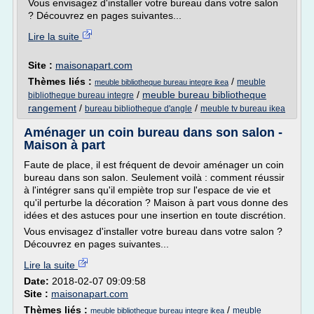
Vous envisagez d'installer votre bureau dans votre salon
? Découvrez en pages suivantes...
Lire la suite
Site :
maisonapart.com
Thèmes liés :
/
meuble
meuble bibliotheque bureau integre ikea
/
meuble bureau bibliotheque
bibliotheque bureau integre
rangement
/
/
bureau bibliotheque d'angle
meuble tv bureau ikea
Aménager un coin bureau dans son salon -
Maison à part
Faute de place, il est fréquent de devoir aménager un coin
bureau dans son salon. Seulement voilà : comment réussir
à l'intégrer sans qu'il empiète trop sur l'espace de vie et
qu'il perturbe la décoration ? Maison à part vous donne des
idées et des astuces pour une insertion en toute discrétion.
Vous envisagez d'installer votre bureau dans votre salon ?
Découvrez en pages suivantes...
Lire la suite
Date:
2018-02-07 09:09:58
Site :
maisonapart.com
Thèmes liés :
/
meuble
meuble bibliotheque bureau integre ikea