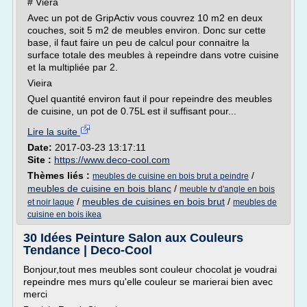
# Viéra
Avec un pot de GripActiv vous couvrez 10 m2 en deux
couches, soit 5 m2 de meubles environ. Donc sur cette
base, il faut faire un peu de calcul pour connaitre la
surface totale des meubles à repeindre dans votre cuisine
et la multipliée par 2.
Vieira
Quel quantité environ faut il pour repeindre des meubles
de cuisine, un pot de 0.75L est il suffisant pour...
Lire la suite
Date:
2017-03-23 13:17:11
Site :
https://www.deco-cool.com
Thèmes liés :
/
meubles de cuisine en bois brut a peindre
meubles de cuisine en bois blanc
/
meuble tv d'angle en bois
/
meubles de cuisines en bois brut
/
et noir laque
meubles de
cuisine en bois ikea
30 Idées Peinture Salon aux Couleurs
Tendance | Deco-Cool
Bonjour,tout mes meubles sont couleur chocolat je voudrai
repeindre mes murs qu'elle couleur se marierai bien avec
merci