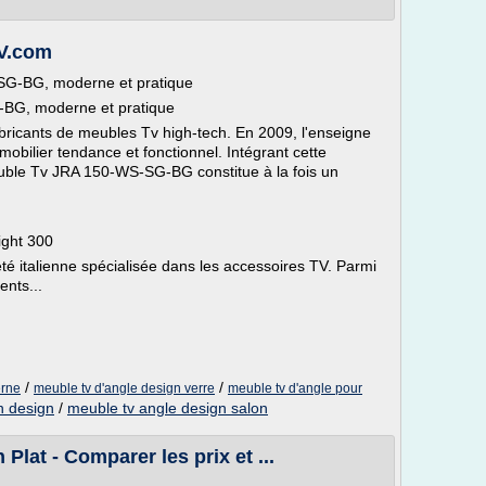
TV.com
G-BG, moderne et pratique
BG, moderne et pratique
abricants de meubles Tv high-tech. En 2009, l'enseigne
mobilier tendance et fonctionnel. Intégrant cette
euble Tv JRA 150-WS-SG-BG constitue à la fois un
ight 300
té italienne spécialisée dans les accessoires TV. Parmi
ents...
/
/
erne
meuble tv d'angle design verre
meuble tv d'angle pour
n design
/
meuble tv angle design salon
Plat - Comparer les prix et ...