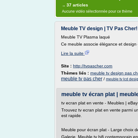
37 articles
→
Aucune vidéo sélectionnée pour ce thème
Meuble TV design | TV Pas Cher!
Meuble TV Plasma laqué
Ce meuble associe élégance et design g
Lire la suite
Site :
http://tvpascher.com
Thèmes liés :
meuble tv design pas ch
meuble tv pas cher
/
meuble tv lcd desi
meuble tv écran plat | meub
tv ecran plat en vente - Meubles | eBay
Trouvez tv ecran plat en vente parmi u
est rapide.
Meuble pour écran plat - Large choix d
Galerie. Meuble tv hifi contemporain e