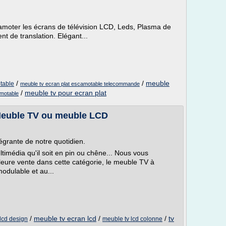
amoter les écrans de télévision LCD, Leds, Plasma de
t de translation. Elégant...
/
/
meuble
table
meuble tv ecran plat escamotable telecommande
/
meuble tv pour ecran plat
amotable
 Meuble TV ou meuble LCD
tégrante de notre quotidien.
ltimédia qu'il soit en pin ou chêne... Nous vous
illeure vente dans cette catégorie, le meuble TV à
odulable et au...
/
meuble tv ecran lcd
/
/
tv
lcd design
meuble tv lcd colonne