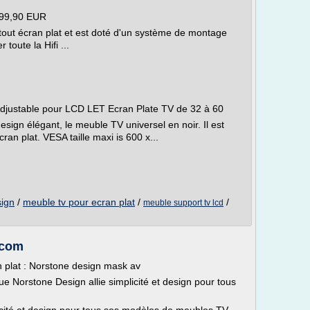
299,90 EUR
tout écran plat et est doté d'un système de montage
toute la Hifi ...
djustable pour LCD LET Ecran Plate TV de 32 à 60
gn élégant, le meuble TV universel en noir. Il est
ran plat. VESA taille maxi is 600 x...
sign
/
meuble tv pour ecran plat
/
/
meuble support tv lcd
.com
n plat : Norstone design mask av
 Norstone Design allie simplicité et design pour tous