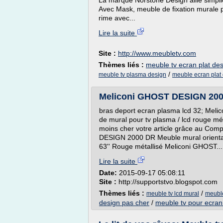
La marque Norstone Design allie simpli
Avec Mask, meuble de fixation murale pou
rime avec...
Lire la suite
Site :
http://www.meubletv.com
Thèmes liés :
meuble tv ecran plat de
/
meuble tv plasma design
meuble ecran plat
Meliconi GHOST DESIGN 2000 
bras deport ecran plasma lcd 32; Meli
de mural pour tv plasma / lcd rouge mé
moins cher votre article grâce au Com
DESIGN 2000 DR Meuble mural orienta
63'' Rouge métallisé Meliconi GHOST...
Lire la suite
Date:
2015-09-17 05:08:11
Site :
http://supportstvo.blogspot.com
Thèmes liés :
/
meuble tv lcd mural
meuble
design pas cher
/
meuble tv pour ecra