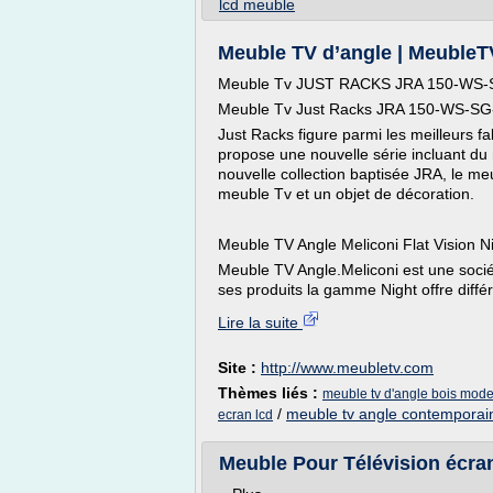
lcd meuble
Meuble TV d’angle | Meuble
Meuble Tv JUST RACKS JRA 150-WS-S
Meuble Tv Just Racks JRA 150-WS-SG-
Just Racks figure parmi les meilleurs f
propose une nouvelle série incluant du 
nouvelle collection baptisée JRA, le m
meuble Tv et un objet de décoration.
Meuble TV Angle Meliconi Flat Vision N
Meuble TV Angle.Meliconi est une socié
ses produits la gamme Night offre différ
Lire la suite
Site :
http://www.meubletv.com
Thèmes liés :
meuble tv d'angle bois mod
/
meuble tv angle contemporai
ecran lcd
Meuble Pour Télévision écran 