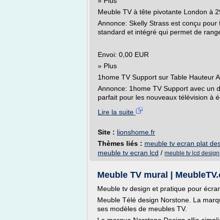
» Plus
Meuble TV à tête pivotante London à 
Annonce: Skelly Strass est conçu pour 
standard et intégré qui permet de ranger 
Envoi: 0,00 EUR
» Plus
1home TV Support sur Table Hauteur A
Annonce: 1home TV Support avec un desi
parfait pour les nouveaux télévision à éc
Lire la suite
Site :
lionshome.fr
Thèmes liés :
meuble tv ecran plat de
meuble tv ecran lcd
/
meuble tv lcd design
Meuble TV mural | MeubleTV
Meuble tv design et pratique pour écra
Meuble Télé design Norstone. La marque
ses modèles de meubles TV.