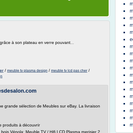
m
m
m
m
m
e
râce à son plateau en verre pouvant...
m
m
m
m
er
/
/
/
meuble tv plasma design
meuble tv lcd pas cher
m
gn
m
m
lesdesalon.com
m
m
ne grande sélection de Meubles sur eBay. La livraison
m
m
m
e produits à découvrir
n bois Vénola; Meuble TV / Hifi LCD Plasma merisier 2