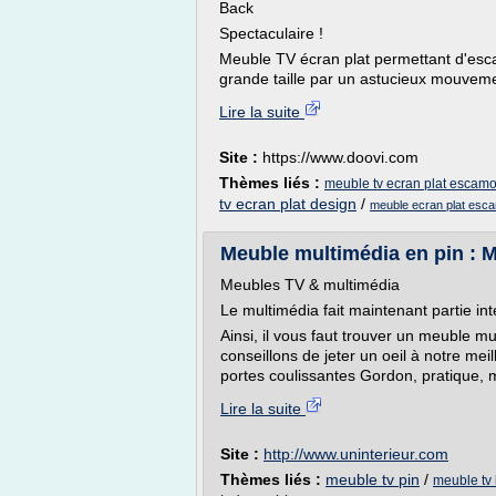
Back
Spectaculaire !
Meuble TV écran plat permettant d'esc
grande taille par un astucieux mouvemen
Lire la suite
Site :
https://www.doovi.com
Thèmes liés :
meuble tv ecran plat escamo
tv ecran plat design
/
meuble ecran plat esc
Meuble multimédia en pin :
Meubles TV & multimédia
Le multimédia fait maintenant partie in
Ainsi, il vous faut trouver un meuble mu
conseillons de jeter un oeil à notre me
portes coulissantes Gordon, pratique, m
Lire la suite
Site :
http://www.uninterieur.com
Thèmes liés :
meuble tv pin
/
meuble tv 