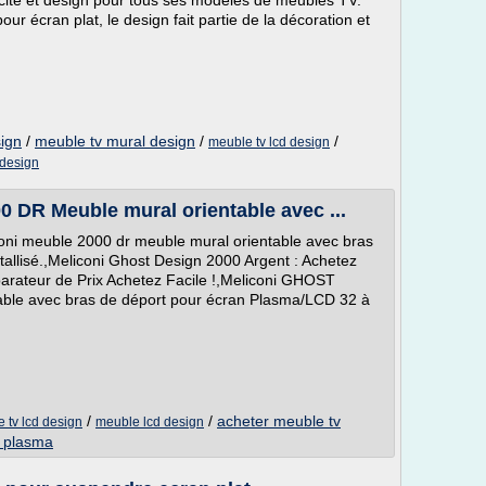
cité et design pour tous ses modèles de meubles TV.
r écran plat, le design fait partie de la décoration et
sign
/
meuble tv mural design
/
/
meuble tv lcd design
 design
DR Meuble mural orientable avec ...
coni meuble 2000 dr meuble mural orientable avec bras
tallisé.,Meliconi Ghost Design 2000 Argent : Achetez
parateur de Prix Achetez Facile !,Meliconi GHOST
ble avec bras de déport pour écran Plasma/LCD 32 à
/
/
acheter meuble tv
 tv lcd design
meuble lcd design
n plasma