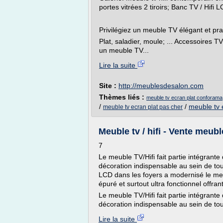
portes vitrées 2 tiroirs; Banc TV / Hifi 
Privilégiez un meuble TV élégant et prat
Plat, saladier, moule; ... Accessoires TV
un meuble TV...
Lire la suite
Site :
http://meublesdesalon.com
Thèmes liés :
meuble tv ecran plat conforama
/
/
meuble tv 
meuble tv ecran plat pas cher
Meuble tv / hifi - Vente meuble
7
Le meuble TV/Hifi fait partie intégrante
décoration indispensable au sein de tou
LCD dans les foyers a modernisé le meu
épuré et surtout ultra fonctionnel offr
Le meuble TV/Hifi fait partie intégrante
décoration indispensable au sein de tous
Lire la suite