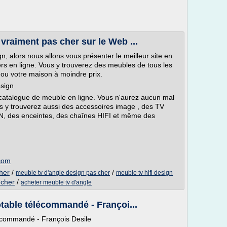
vraiment pas cher sur le Web ...
, alors nous allons vous présenter le meilleur site en
rs en ligne. Vous y trouverez des meubles de tous les
ou votre maison à moindre prix.
sign
talogue de meuble en ligne. Vous n'aurez aucun mal
s y trouverez aussi des accessoires image , des TV
, des enceintes, des chaînes HIFI et même des
com
her
/
/
meuble tv d'angle design pas cher
meuble tv hifi design
 cher
/
acheter meuble tv d'angle
table télécommandé - Françoi...
écommandé - François Desile