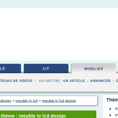
LE
LIT
MOBILIER
TEURS DE VIDÉOS
| SOUMETTRE :
UN ARTICLE
|
ANNONCER
|
Thèm
 design
>
meuble tv lcd
>
meuble tv lcd design
m
m
e thème : meuble tv lcd design