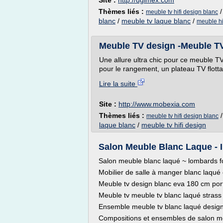
Site :
http://ugimex.com
Thèmes liés :
meuble tv hifi design blanc
blanc
/
meuble tv laque blanc
/
meuble hi
Meuble TV design -Meuble TV/H
Une allure ultra chic pour ce meuble TV
pour le rangement, un plateau TV flottan
Lire la suite
Site :
http://www.mobexia.com
Thèmes liés :
meuble tv hifi design blanc
laque blanc
/
meuble tv hifi design
Salon Meuble Blanc Laque - 
Salon meuble blanc laqué ~ lombards fo
Mobilier de salle à manger blanc laqué
Meuble tv design blanc eva 180 cm porte
Meuble tv meuble tv blanc laqué stras
Ensemble meuble tv blanc laqué design
Compositions et ensembles de salon m