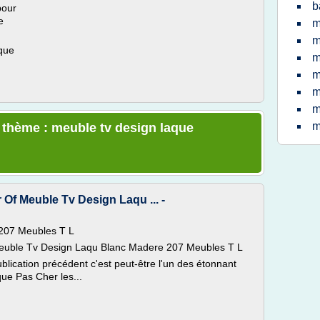
b
pour
e
m
m
 que
m
m
m
m
m
e thème : meuble tv design laque
Of Meuble Tv Design Laqu ... -
207 Meubles T L
euble Tv Design Laqu Blanc Madere 207 Meubles T L
blication précédent c'est peut-être l'un des étonnant
ue Pas Cher les...