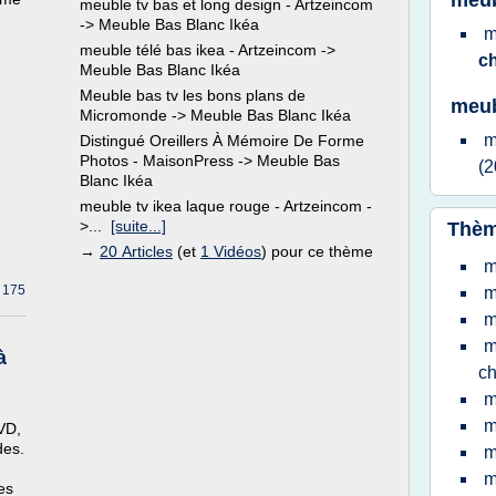
meub
meuble tv bas et long design - Artzeincom
-> Meuble Bas Blanc Ikéa
m
meuble télé bas ikea - Artzeincom ->
c
Meuble Bas Blanc Ikéa
Meuble bas tv les bons plans de
meub
Micromonde -> Meuble Bas Blanc Ikéa
m
Distingué Oreillers À Mémoire De Forme
Photos - MaisonPress -> Meuble Bas
(2
Blanc Ikéa
meuble tv ikea laque rouge - Artzeincom -
>...
[suite...]
Thèm
→
20 Articles
(et
1 Vidéos
) pour ce thème
m
 175
m
m
m
à
ch
m
m
VD,
des.
m
m
es