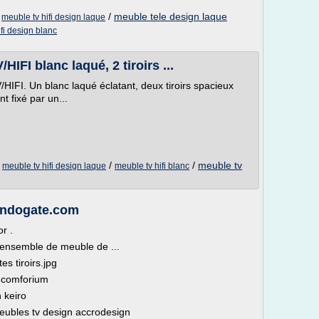
/
/
meuble tele design laque
meuble tv hifi design laque
fi design blanc
IFI blanc laqué, 2 tiroirs ...
/HIFI. Un blanc laqué éclatant, deux tiroirs spacieux
t fixé par un...
/
/
/
meuble tv
meuble tv hifi design laque
meuble tv hifi blanc
Indogate.com
r .
 ensemble de meuble de ...
s tiroirs.jpg
s comforium
 keiro
eubles tv design accrodesign