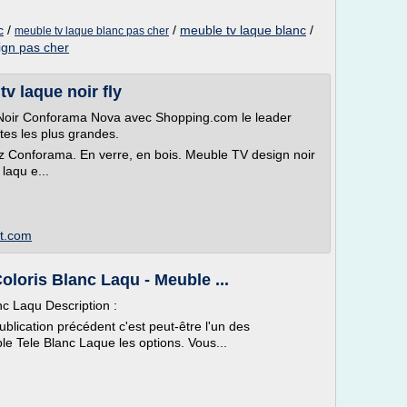
c
/
/
meuble tv laque blanc
/
meuble tv laque blanc pas cher
ign pas cher
v laque noir fly
Noir Conforama Nova avec Shopping.com le leader
tes les plus grandes.
 Conforama. En verre, en bois. Meuble TV design noir
laqu e...
ot.com
oloris Blanc Laqu - Meuble ...
nc Laqu Description :
ublication précédent c'est peut-être l'un des
le Tele Blanc Laque les options. Vous...