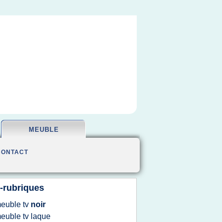
MEUBLE
CONTACT
-rubriques
euble tv
noir
euble tv laque