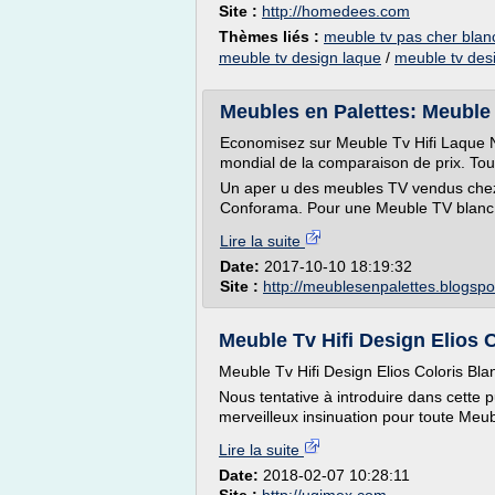
Site :
http://homedees.com
Thèmes liés :
meuble tv pas cher blan
meuble tv design laque
/
meuble tv des
Meubles en Palettes: Meuble t
Economisez sur Meuble Tv Hifi Laque 
mondial de la comparaison de prix. Tou
Un aper u des meubles TV vendus chez
Conforama. Pour une Meuble TV blanc 
Lire la suite
Date:
2017-10-10 18:19:32
Site :
http://meublesenpalettes.blogsp
Meuble Tv Hifi Design Elios C
Meuble Tv Hifi Design Elios Coloris Bla
Nous tentative à introduire dans cette p
merveilleux insinuation pour toute Meub
Lire la suite
Date:
2018-02-07 10:28:11