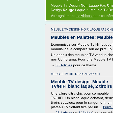
Meuble Tv Design
Noir
Laque
Pas
Ch
Design
Rouge
Laque
•
Meuble Tv D
Voir également
les vidéos
pour ce thè
MEUBLE TV DESIGN NOIR LAQUE PAS CH
Meubles en Palettes: Meuble 
Economisez sur Meuble Tv Hifi Laque
mondial de la comparaison de prix. Tou
Un aper u des meubles TV vendus che
noir Conforama. Pour une Meuble TV b
→
30 Articles
pour ce thème
MEUBLE TV HIFI DESIGN LAQUE »
Meuble TV design -Meuble
TV/HIFI blanc laqué, 2 tiroirs 
Une allure ultra chic pour ce meuble
TV/HIFI. Un blanc laqué éclatant, deux
tiroirs spacieux pour le rangement, un
plateau TV flottant fixé par un...
[suite.
→
28 Articles
(et
1 Vidéos
) pour ce th