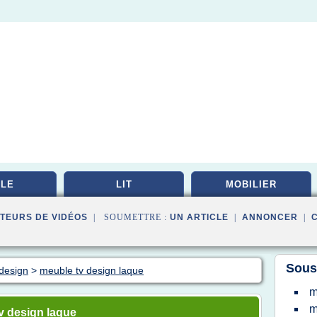
LE
LIT
MOBILIER
TEURS DE VIDÉOS
| SOUMETTRE :
UN ARTICLE
|
ANNONCER
|
Sous
 design
>
meuble tv design laque
m
m
v design laque