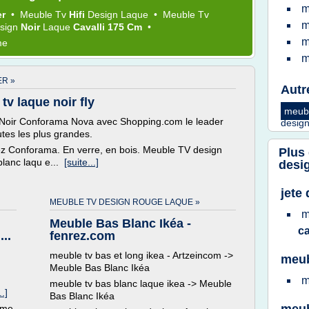
m
er
•
Meuble Tv
Hifi
Design Laque
•
Meuble Tv
m
esign
Noir
Laque
Cavalli 175 Cm
•
m
me
m
ER »
Autr
tv laque noir fly
meubl
 Noir Conforama Nova avec Shopping.com le leader
desig
tes les plus grandes.
z Conforama. En verre, en bois. Meuble TV design
Plus
lanc laqu e...
[suite...]
desi
jete
MEUBLE TV DESIGN ROUGE LAQUE »
m
Meuble Bas Blanc Ikéa -
ca
...
fenrez.com
meuble tv bas et long ikea - Artzeincom ->
meub
Meuble Bas Blanc Ikéa
m
meuble tv bas blanc laque ikea -> Meuble
..]
Bas Blanc Ikéa
ème