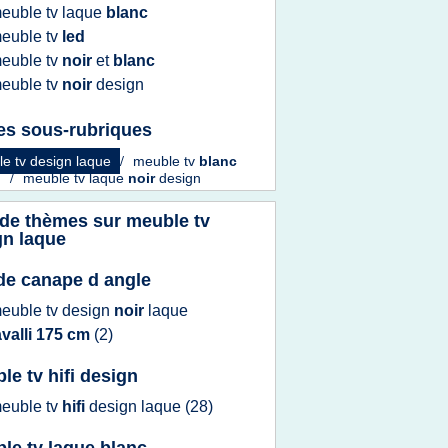
euble tv laque
blanc
euble tv
led
euble tv
noir
et
blanc
euble tv
noir
design
es sous-rubriques
e tv design laque
/
meuble tv
blanc
n
/
meuble tv laque
noir
design
 de thèmes sur
meuble tv
gn laque
 de canape d angle
euble tv design
noir
laque
valli 175 cm
(2)
le tv hifi design
euble tv
hifi
design laque
(28)