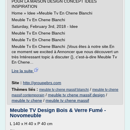
POUR LA MAISON DESIGN CONCEPT IDÉES
INSPIRATION
Home » Idee »Meuble Tv En Chene Blanchi
Meuble Tv En Chene Blanchi
Saturday, February 3rd, 2018 - Idee
Meuble Tv En Chene Blanchi
Meuble Tv En Chene Blanchi
Meuble Tv En Chene Blanchi .|Vous êtes à notre site.En
ce moment we excited à Annoncer que nous découvert un
très Intéressant topic à discuter {}, c'est-à-dire Meuble Tv
En Chene...
Lire la suite
Site :
http://groupebrs.com
Thèmes liés :
/
meuble tv chene massif blanchi
meuble tv chene
/
meuble tv chene massif design
/
massif contemporain
meuble tv chene
/
meuble tv chene massif
Meuble TV Design Bois & Verre Fumé -
Novomeuble
L 140 x H 40 x P 40 cm