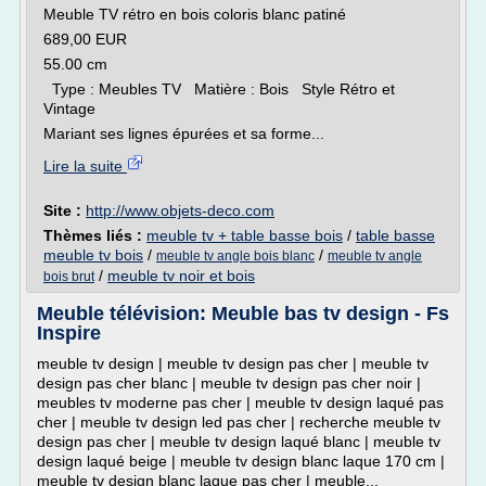
Meuble TV rétro en bois coloris blanc patiné
689,00 EUR
55.00 cm
Type : Meubles TV Matière : Bois Style Rétro et
Vintage
Mariant ses lignes épurées et sa forme...
Lire la suite
Site :
http://www.objets-deco.com
Thèmes liés :
meuble tv + table basse bois
/
table basse
meuble tv bois
/
/
meuble tv angle bois blanc
meuble tv angle
/
meuble tv noir et bois
bois brut
Meuble télévision: Meuble bas tv design - Fs
Inspire
meuble tv design | meuble tv design pas cher | meuble tv
design pas cher blanc | meuble tv design pas cher noir |
meubles tv moderne pas cher | meuble tv design laqué pas
cher | meuble tv design led pas cher | recherche meuble tv
design pas cher | meuble tv design laqué blanc | meuble tv
design laqué beige | meuble tv design blanc laque 170 cm |
meuble tv design blanc laque pas cher | meuble...