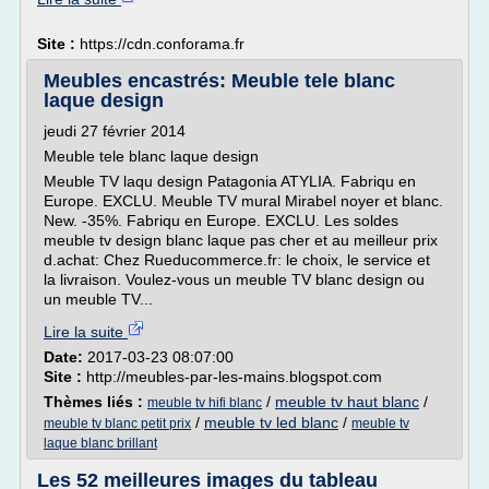
Site :
https://cdn.conforama.fr
Meubles encastrés: Meuble tele blanc
laque design
jeudi 27 février 2014
Meuble tele blanc laque design
Meuble TV laqu design Patagonia ATYLIA. Fabriqu en
Europe. EXCLU. Meuble TV mural Mirabel noyer et blanc.
New. -35%. Fabriqu en Europe. EXCLU. Les soldes
meuble tv design blanc laque pas cher et au meilleur prix
d.achat: Chez Rueducommerce.fr: le choix, le service et
la livraison. Voulez-vous un meuble TV blanc design ou
un meuble TV...
Lire la suite
Date:
2017-03-23 08:07:00
Site :
http://meubles-par-les-mains.blogspot.com
Thèmes liés :
/
meuble tv haut blanc
/
meuble tv hifi blanc
/
meuble tv led blanc
/
meuble tv blanc petit prix
meuble tv
laque blanc brillant
Les 52 meilleures images du tableau