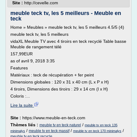
Site :
http://cevelle.com
meuble teck tv, les 5 meilleurs - Meuble en
teck
Home » Meubles » meuble teck tv, les 5 meilleurs 4.5/5 (4)
meuble teck tv, les 5 meilleurs
vidaXL Meuble TV avec 4 tiroirs en teck recyclé Table basse
Meuble de rangement télé
157,99EUR
as of avril 9, 2018 3:35
Features
Matériaux : teck de récupération + fer peint
Dimensions globales : 120 x 31 x 40 cm (L x P x H)
4 tiroirs, Dimensions des tiroirs : 29 x 14 cm (l x H)
Coloris :...
Lire la suite
Site :
https://www.meuble-en-teck.com
Thèmes liés :
/
meuble tv en teck naturel
meuble tv en teck 135
/
/
/
meuble tv en teck massif
minimalys
meuble tv en teck 170 minimalys
meuble tv en teck recycle