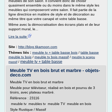
meubles de son salon. Il convient donc de choisir
quasiment ensemble ou du moins dans le même style les
meubles qui composeront votre salon. Il fait partie de la
ligne directrice en matière de style et de décoration au
même titre que votre canapé et votre table basse.
Même avec la démocratisation des écrans plats et de leur
support mural, le...
Lire la suite
Site :
http://blog.tikamoon.com
Thèmes liés :
meuble tv + table basse bois
/
table basse
meuble tv bois
/
meuble tv bois massif
/
meuble tv acajou
meuble tv + table basse
/
massif
Meuble TV en bois brut et marbre - objets-
deco.com
Meuble TV en bois brut et marbre
Meuble pour téléviseur, réalisé en bois et pourvu de 3
tiroirs, avec plateau marbré.
Référence : 23116
meuble tv meubles tv meuble TV meuble en bois
Style Rustique / Massif