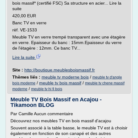
bois massif* (certifié FSC) Sa structure en acier... Lire la
suite
420,00 EUR
Banc TV en verre
rèf. VE-1533
Meuble TV en verre trempé transparent avec une étagère
en verre. Epaisseur du banc : 15mm.Epaisseur du verre
de l'étagère : 12mm. Ce banc TV...
Lire la suite
Site :
http://boutique.meublesboismassif.fr
Thèmes liés :
meuble tv moderne bois
/
meuble tv d'angle
/
meuble tv bois massif
/
bois moderne
meuble tv chene massif
/
moderne
meuble tv hi fi bois
Meuble TV Bois Massif en Acajou -
Tikamoon BLOG
Par Camille Aucun commentaire
Découvrez nos meubles TV en bois massif d'acajou
Souvent associé à la table basse, le meuble TV est à choisir
également en fonction de son canapé et des autres