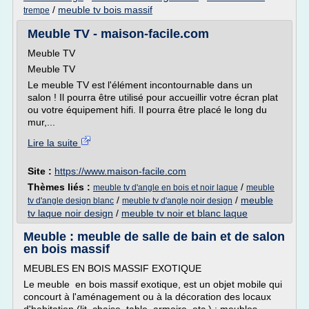
/
meuble tv bois massif
trempe
Meuble TV - maison-facile.com
Meuble TV
Meuble TV
Le meuble TV est l'élément incontournable dans un
salon ! Il pourra être utilisé pour accueillir votre écran plat
ou votre équipement hifi. Il pourra être placé le long du
mur,...
Lire la suite
Site :
https://www.maison-facile.com
Thèmes liés :
/
meuble tv d'angle en bois et noir laque
meuble
/
/
meuble
tv d'angle design blanc
meuble tv d'angle noir design
tv laque noir design
/
meuble tv noir et blanc laque
Meuble : meuble de salle de bain et de salon
en bois massif
MEUBLES EN BOIS MASSIF EXOTIQUE
Le meuble en bois massif exotique, est un objet mobile qui
concourt à l'aménagement ou à la décoration des locaux