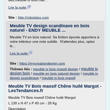
des,meuble tv bois clair...
Lire la suite
Site :
http://robotstox.com
Meuble TV design scandinave en bois
naturel - ENDY MEUBLE ...
Meuble TV en bois naturel. Sa finition épurée apportera à
votre intérieur une note subtile . N'attendez plus, optez
le...
Lire la suite
Site :
https://mycreationdesign.com
meuble tv
Thèmes liés :
meuble tv bois massif design
/
design bois
/
meuble en bois naturel design
/
meuble tv
design scandinave
/
meuble tv bois massif
Meuble TV Bois massif Chêne huilé Margot -
LesTendances.fr
Meuble TV Bois massif Chêne huilé Margot
L 130 x H 47 x P 40 cm - 28 Kg
Description