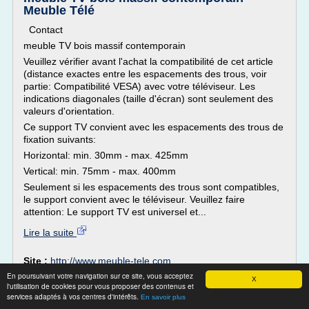
Meuble Télé
Contact
meuble TV bois massif contemporain
Veuillez vérifier avant l'achat la compatibilité de cet article
(distance exactes entre les espacements des trous, voir
partie: Compatibilité VESA) avec votre téléviseur. Les
indications diagonales (taille d'écran) sont seulement des
valeurs d'orientation.
Ce support TV convient avec les espacements des trous de
fixation suivants:
Horizontal: min. 30mm - max. 425mm
Vertical: min. 75mm - max. 400mm
Seulement si les espacements des trous sont compatibles,
le support convient avec le téléviseur. Veuillez faire
attention: Le support TV est universel et...
Lire la suite
Site :
http://www.meuble-tele.com
En poursuivant votre navigation sur ce site, vous acceptez
Thèmes liés :
meuble tv contemporain bois massif
/
X
l'utilisation de cookies pour vous proposer des contenus et
meuble tv bois massif
/
meuble tv contemporain bois
/
services adaptés à vos centres d'intérêts.
En savoir plus
meuble tv etagere bois
/
meubles tv bois blanc