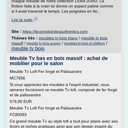
chaque meuble de notre collection LEIRFJORD. La
finition faite à la main lui donne un aspect patiné comme
si il avait traversé le temps. Les poignées en fer...
Lire la suite
Site :
https://lecomptoirdesauthentics.com
Thèmes liés :
meubles tv bois blanc
/
meuble tv bois
massif
/
/
/
meuble tv bois acajou
meubles tv bois et chiffons
meuble tv bois
Meuble Tv bas en bois massif : achat de
mobilier pour le salon
Meuble Tv Loft Fer forgé et Palissandre
MC7656
Si vous appréciez les meubles à l'esprit industriel, vous
aimerez forcément ce meuble Tv loft, composé de fer forgé
et de palissandre.
579,00 EUR
Meuble Tv Loft Fer forgé et Palissandre
FC80093
Ce grand meuble Tv au style loft a tout pour plaire avec ses
tiroirs et niches pratiques ainsi que son design inspiré du