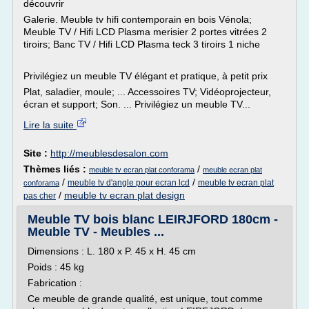
découvrir
Galerie. Meuble tv hifi contemporain en bois Vénola;
Meuble TV / Hifi LCD Plasma merisier 2 portes vitrées 2
tiroirs; Banc TV / Hifi LCD Plasma teck 3 tiroirs 1 niche
Privilégiez un meuble TV élégant et pratique, à petit prix
Plat, saladier, moule; ... Accessoires TV; Vidéoprojecteur,
écran et support; Son. ... Privilégiez un meuble TV...
Lire la suite
Site :
http://meublesdesalon.com
Thèmes liés :
/
meuble tv ecran plat conforama
meuble ecran plat
/
/
meuble tv d'angle pour ecran lcd
meuble tv ecran plat
conforama
/
meuble tv ecran plat design
pas cher
Meuble TV bois blanc LEIRJFORD 180cm -
Meuble TV - Meubles ...
Dimensions : L. 180 x P. 45 x H. 45 cm
Poids : 45 kg
Fabrication :
Ce meuble de grande qualité, est unique, tout comme