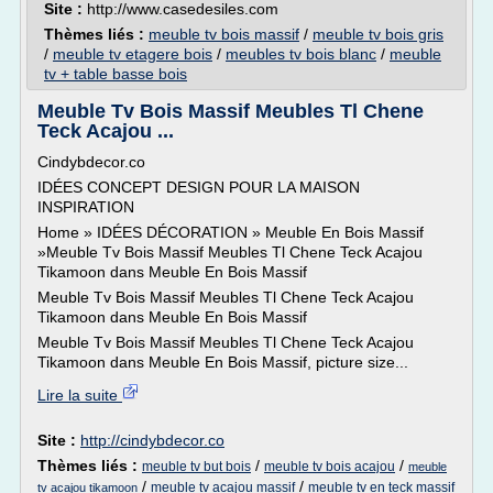
Site :
http://www.casedesiles.com
Thèmes liés :
meuble tv bois massif
/
meuble tv bois gris
/
meuble tv etagere bois
/
meubles tv bois blanc
/
meuble
tv + table basse bois
Meuble Tv Bois Massif Meubles Tl Chene
Teck Acajou ...
Cindybdecor.co
IDÉES CONCEPT DESIGN POUR LA MAISON
INSPIRATION
Home » IDÉES DÉCORATION » Meuble En Bois Massif
»Meuble Tv Bois Massif Meubles Tl Chene Teck Acajou
Tikamoon dans Meuble En Bois Massif
Meuble Tv Bois Massif Meubles Tl Chene Teck Acajou
Tikamoon dans Meuble En Bois Massif
Meuble Tv Bois Massif Meubles Tl Chene Teck Acajou
Tikamoon dans Meuble En Bois Massif, picture size...
Lire la suite
Site :
http://cindybdecor.co
Thèmes liés :
/
/
meuble tv but bois
meuble tv bois acajou
meuble
/
/
meuble tv acajou massif
meuble tv en teck massif
tv acajou tikamoon