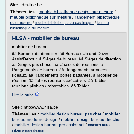
Site :
dm-line.be
Thèmes liés :
meuble bibliotheque design sur mesure
/
meuble bibliotheque sur mesure
/
rangement bibliotheque
sur mesure
/
/
meuble bibliotheque bureau integre
bureau
bibliotheque sur mesure
HLSA - mobilier de bureau
mobilier de bureau
ââ Bureaux de direction. ââ Bureaux Up and Down
Assis/Debout. â Sièges de bureau. ââ Sièges de direction.
ââ Sièges prix chocs. ââ Chaises de réunions. â
Rangements de bureau. ââ Rangements armoires
rideaux. ââ Rangements portes battantes. â Mobilier de
réunion. ââ Tables réunions exécutives. ââ Tables
réunions pliables / rabattables. ââ Tables...
Lire la suite
Site :
http://www.hlsa.be
Thèmes liés :
mobilier design bureau pas cher
/
mobilier
bureau moderne design
/
mobilier design bureau direction
/
mobilier design bureau professionnel
/
mobilier bureau
informatique design