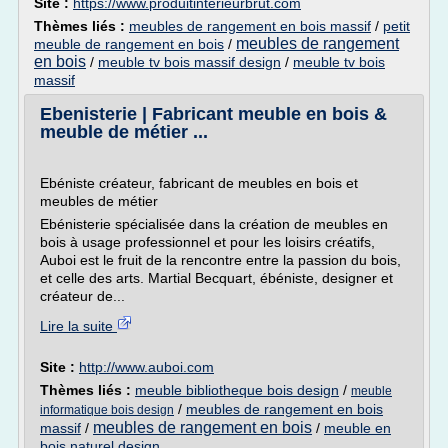
Site :
https://www.produitinterieurbrut.com
Thèmes liés :
meubles de rangement en bois massif
/
petit
meubles de rangement
meuble de rangement en bois
/
en bois
/
meuble tv bois massif design
/
meuble tv bois
massif
Ebenisterie | Fabricant meuble en bois &
meuble de métier ...
Ebéniste créateur, fabricant de meubles en bois et
meubles de métier
Ebénisterie spécialisée dans la création de meubles en
bois à usage professionnel et pour les loisirs créatifs,
Auboi est le fruit de la rencontre entre la passion du bois,
et celle des arts. Martial Becquart, ébéniste, designer et
créateur de...
Lire la suite
Site :
http://www.auboi.com
Thèmes liés :
meuble bibliotheque bois design
/
meuble
/
meubles de rangement en bois
informatique bois design
meubles de rangement en bois
massif
/
/
meuble en
bois naturel design