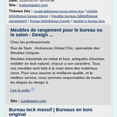
Date:
2018-02-07 09:09:58
Site :
maisonapart.com
Thèmes liés :
/
meuble
meuble bibliotheque bureau integre ikea
/
meuble bureau bibliotheque
bibliotheque bureau integre
rangement
/
/
bureau bibliotheque d'angle
meuble tv bureau ikea
Meubles de rangement pour le bureau ou
le salon - Design ...
Chez les professionnels
Rue de Siam : Ambiances Global Chic, spécialiste des
Meubles Uniques.
Meubles industriels en métal et bois, antiquités chinoises,
mobilier en teck naturel, chacun a son caractère. Tous
nos meubles sont faits à la main dans des matériaux
rares. Pour vous assurer la meilleure qualité, et le
meilleur service, nous sommes responsables de toutes
les étapes du design à...
Lire la suite
Site :
ruedesiam.com
Bureau teck massif | Bureaux en bois
original