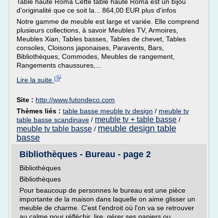
Table haute Roma Cette table haute Roma est un bijou
d'originalité que ce soit la... 864,00 EUR plus d'infos
Notre gamme de meuble est large et variée. Elle comprend
plusieurs collections, à savoir Meubles TV, Armoires,
Meubles Xian, Tables basses, Tables de chevet, Tables
consoles, Cloisons japonaises, Paravents, Bars,
Bibliothèques, Commodes, Meubles de rangement,
Rangements chaussures,...
Lire la suite
Site :
http://www.futondeco.com
Thèmes liés :
table basse meuble tv design
/
meuble tv
meuble tv + table basse
table basse scandinave
/
/
meuble design table
meuble tv table basse
/
basse
Bibliothèques - Bureau - page 2
Bibliothèques
Bibliothèques
Pour beaucoup de personnes le bureau est une pièce
importante de la maison dans laquelle on aime glisser un
meuble de charme. C'est l'endroit où l'on va se retrouver
au calme pour réfléchir, lire, gérer ses papiers ou