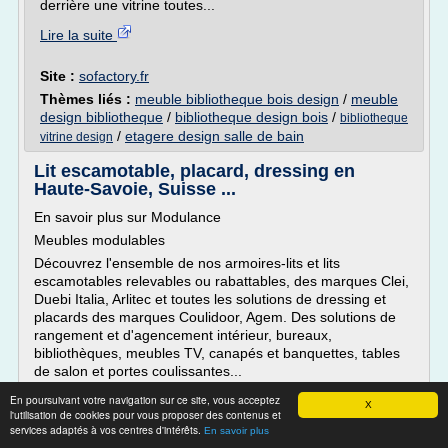
derrière une vitrine toutes...
Lire la suite
Site :
sofactory.fr
Thèmes liés :
meuble bibliotheque bois design
/
meuble
design bibliotheque
/
bibliotheque design bois
/
bibliotheque
/
etagere design salle de bain
vitrine design
Lit escamotable, placard, dressing en
Haute-Savoie, Suisse ...
En savoir plus sur Modulance
Meubles modulables
Découvrez l'ensemble de nos armoires-lits et lits
escamotables relevables ou rabattables, des marques Clei,
Duebi Italia, Arlitec et toutes les solutions de dressing et
placards des marques Coulidoor, Agem. Des solutions de
rangement et d'agencement intérieur, bureaux,
bibliothèques, meubles TV, canapés et banquettes, tables
de salon et portes coulissantes...
En savoir plus ...
En poursuivant votre navigation sur ce site, vous acceptez
X
l'utilisation de cookies pour vous proposer des contenus et
Solutions sur...
services adaptés à vos centres d'intérêts.
En savoir plus
Lire la suite