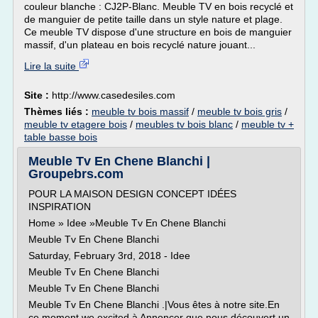
couleur blanche : CJ2P-Blanc. Meuble TV en bois recyclé et
de manguier de petite taille dans un style nature et plage.
Ce meuble TV dispose d'une structure en bois de manguier
massif, d'un plateau en bois recyclé nature jouant...
Lire la suite
Site :
http://www.casedesiles.com
Thèmes liés :
meuble tv bois massif
/
meuble tv bois gris
/
meuble tv etagere bois
/
meubles tv bois blanc
/
meuble tv +
table basse bois
Meuble Tv En Chene Blanchi |
Groupebrs.com
POUR LA MAISON DESIGN CONCEPT IDÉES
INSPIRATION
Home » Idee »Meuble Tv En Chene Blanchi
Meuble Tv En Chene Blanchi
Saturday, February 3rd, 2018 - Idee
Meuble Tv En Chene Blanchi
Meuble Tv En Chene Blanchi
Meuble Tv En Chene Blanchi .|Vous êtes à notre site.En
ce moment we excited à Annoncer que nous découvert un