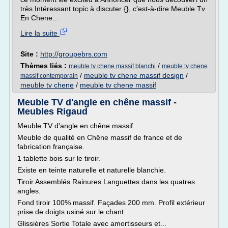
très Intéressant topic à discuter {}, c'est-à-dire Meuble Tv
En Chene...
Lire la suite
Site :
http://groupebrs.com
Thèmes liés :
/
meuble tv chene massif blanchi
meuble tv chene
/
meuble tv chene massif design
/
massif contemporain
meuble tv chene
/
meuble tv chene massif
Meuble TV d'angle en chêne massif -
Meubles Rigaud
Meuble TV d'angle en chêne massif.
Meuble de qualité en Chêne massif de france et de
fabrication française.
1 tablette bois sur le tiroir.
Existe en teinte naturelle et naturelle blanchie.
Tiroir Assemblés Rainures Languettes dans les quatres
angles.
Fond tiroir 100% massif. Façades 200 mm. Profil extérieur
prise de doigts usiné sur le chant.
Glissières Sortie Totale avec amortisseurs et...