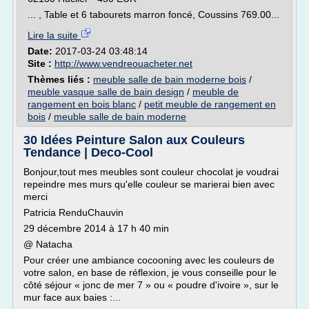
... , Table et 6 tabourets marron foncé, Coussins 769.00...
Lire la suite
Date:
2017-03-24 03:48:14
Site :
http://www.vendreouacheter.net
Thèmes liés :
meuble salle de bain moderne bois
/
meuble vasque salle de bain design
/
meuble de
rangement en bois blanc
/
petit meuble de rangement en
bois
/
meuble salle de bain moderne
30 Idées Peinture Salon aux Couleurs
Tendance | Deco-Cool
Bonjour,tout mes meubles sont couleur chocolat je voudrai
repeindre mes murs qu'elle couleur se marierai bien avec
merci
Patricia RenduChauvin
29 décembre 2014 à 17 h 40 min
@ Natacha
Pour créer une ambiance cocooning avec les couleurs de
votre salon, en base de réflexion, je vous conseille pour le
côté séjour « jonc de mer 7 » ou « poudre d'ivoire », sur le
mur face aux baies :...