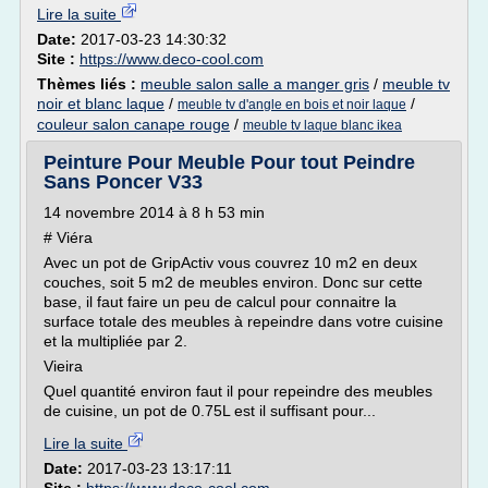
Lire la suite
Date:
2017-03-23 14:30:32
Site :
https://www.deco-cool.com
Thèmes liés :
meuble salon salle a manger gris
/
meuble tv
noir et blanc laque
/
/
meuble tv d'angle en bois et noir laque
couleur salon canape rouge
/
meuble tv laque blanc ikea
Peinture Pour Meuble Pour tout Peindre
Sans Poncer V33
14 novembre 2014 à 8 h 53 min
# Viéra
Avec un pot de GripActiv vous couvrez 10 m2 en deux
couches, soit 5 m2 de meubles environ. Donc sur cette
base, il faut faire un peu de calcul pour connaitre la
surface totale des meubles à repeindre dans votre cuisine
et la multipliée par 2.
Vieira
Quel quantité environ faut il pour repeindre des meubles
de cuisine, un pot de 0.75L est il suffisant pour...
Lire la suite
Date:
2017-03-23 13:17:11