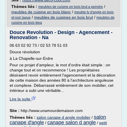
Site :
https://www.deco-cool.com
Thèmes liés :
/
meubles de cuisine en bois brut a peindre
meubles de cuisine en bois blanc
/
meuble tv d'angle en bois
/
meubles de cuisines en bois brut
/
et noir laque
meubles de
cuisine en bois ikea
Douce Revolution - Design - Agencement -
Renovation - Na
06 63 02 92 73 / 02 53 78 51 03
Douce révolution
à La Chapelle-sur-Erdre
Pour ce projet d'ampleur, le mot d'ordre était simple : on
change tout et on recommence ! Les propriétaires
désiraient revoir entièrement l'agencement et la décoration
de cette maison des années 80 à l'architecture anguleuse
et complexe. Débarrassé entièrement de son mobilier, cet
intérieur a subi une véritable...
Lire la suite
Site :
http://www.unamourdemaison.com
salon
Thèmes liés :
salon canape d angle mobilier
/
canape d'angle
canape salon d angle
/
/
petit