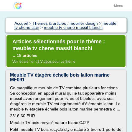
Menu
Accueil
>
Thèmes & articles : mobilier design
>
meuble
tv chene clair
>
meuble tv chene massif blanchi
Articles sélectionnés pour le thème :
meuble tv chene massif blanchi
18 articles
→
Voir également
2 Vidéos
pour ce thème
Meuble TV étagère échelle bois laiton marine
MF091
Ce magnifique meuble de TV combine plusieurs fonctions.
Sa conception en appui mural qui le fait apparaitre moins
massif avec rangement pour livres et bibelots, avec ses
étagères le meuble TV est agrémenté d'éléments laiton. Le
meuble tv étagère échelle bois laiton marine permettra d ...
2316,60 EUR
Meuble TV bois recyclé nature blanc CJ2P
Petit meuble TV bois recyclé style nature 2 tiroirs 1 porte de