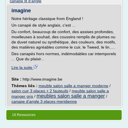
canape lit d'angle
imagine
Notre héritage classique from England !
Un canapé de style anglais, c'est ...
Du confort, beaucoup de confort, des assises profondes,
moelleuses à souhait, des coussins remplis de plumes ou
de duvet naturel ou synthétique, des couleurs, des motifs,
des matières agréables comme le cuir, le Tweed, le lin.....
Des canapés hors normes, indémodables car intemporels
... Que du plaisir...
Lire la suite
Site :
http://www.imagine.be
Thèmes liés :
meuble salon salle a manger moderne
/
salon cuir 3 places + 2 fauteuils
/
meuble salon salle a
meubles salon salle a manger
manger gris
/
/
canape d'angle 3 places meridienne
18 Ressources