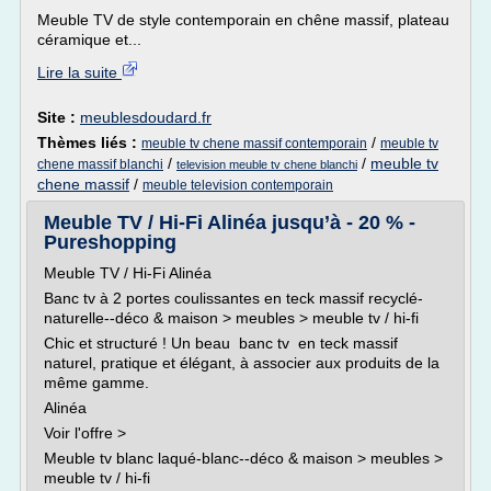
Meuble TV de style contemporain en chêne massif, plateau
céramique et...
Lire la suite
Site :
meublesdoudard.fr
Thèmes liés :
/
meuble tv chene massif contemporain
meuble tv
/
/
meuble tv
chene massif blanchi
television meuble tv chene blanchi
chene massif
/
meuble television contemporain
Meuble TV / Hi-Fi Alinéa jusqu’à - 20 % -
Pureshopping
Meuble TV / Hi-Fi Alinéa
Banc tv à 2 portes coulissantes en teck massif recyclé-
naturelle--déco & maison > meubles > meuble tv / hi-fi
Chic et structuré ! Un beau banc tv en teck massif
naturel, pratique et élégant, à associer aux produits de la
même gamme.
Alinéa
Voir l'offre >
Meuble tv blanc laqué-blanc--déco & maison > meubles >
meuble tv / hi-fi