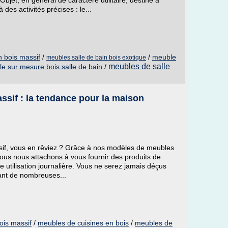
bjet, en général de caractère utilitaire, destiné à
es activités précises : le...
n bois massif
/
/
meuble
meubles salle de bain bois exotique
meubles de salle
e sur mesure bois salle de bain
/
ssif : la tendance pour la maison
if, vous en rêviez ? Grâce à nos modèles de meubles
Nous nous attachons à vous fournir des produits de
ne utilisation journalière. Vous ne serez jamais déçus
sant de nombreuses...
ois massif
/
meubles de cuisines en bois
/
meubles de