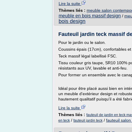
Lire la suite
Thèmes liés :
meuble salon contempor
meuble en bois massif design
/
meu
bois design
Fauteuil jardin teck massif 
Pour le jardin ou le salon.
Coussins épais (17cm), confortables e
Teck massif légal labellisé FSC.
Tissu couleur gris taupe, SR10 100% po
résistants aux UV, lavable et anti-feu.
Pour former un ensemble avec le canap
Idéal pour être placé aussi bien en intér
un meuble d'extérieur design et robus
hautement qualitatif puisqu'il a été fabr
Lire la suite
Thèmes liés :
fauteuil de jardin en teck ma
/
/
fauteuil salon
en teck
fauteuil jardin teck