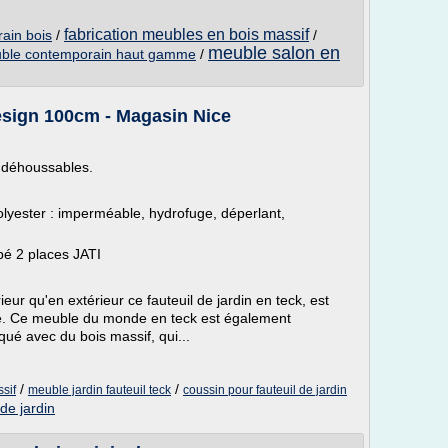
fabrication meubles en bois massif
ain bois
/
/
meuble salon en
ble contemporain haut gamme
/
design 100cm - Magasin Nice
t déhoussables.
lyester : imperméable, hydrofuge, déperlant,
é 2 places JATI
ieur qu'en extérieur ce fauteuil de jardin en teck, est
te. Ce meuble du monde en teck est également
iqué avec du bois massif, qui...
/
/
ssif
meuble jardin fauteuil teck
coussin pour fauteuil de jardin
 de jardin