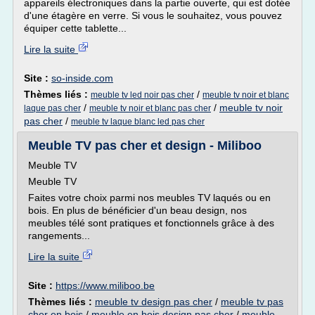
appareils électroniques dans la partie ouverte, qui est dotée
d'une étagère en verre. Si vous le souhaitez, vous pouvez
équiper cette tablette...
Lire la suite
Site :
so-inside.com
Thèmes liés :
/
meuble tv led noir pas cher
meuble tv noir et blanc
/
/
meuble tv noir
laque pas cher
meuble tv noir et blanc pas cher
pas cher
/
meuble tv laque blanc led pas cher
Meuble TV pas cher et design - Miliboo
Meuble TV
Meuble TV
Faites votre choix parmi nos meubles TV laqués ou en
bois. En plus de bénéficier d'un beau design, nos
meubles télé sont pratiques et fonctionnels grâce à des
rangements...
Lire la suite
Site :
https://www.miliboo.be
Thèmes liés :
meuble tv design pas cher
/
meuble tv pas
cher en bois
/
meuble en bois design pas cher
/
meuble