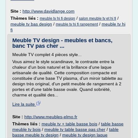
Site :
http://www.davidlange.com
Thèmes liés :
/
/
meuble tv hi fi design
salon meuble tv et hi fi
meuble tv bas design
/
/
meuble tv hi
meuble tv hi fi rangement
fi
Meuble TV design - meubles et bancs,
banc TV pas cher ...
Meuble TV complet 4 pièces style...
Vous aimez le style scandinave, le contraste entre la
chaleur d'un bois naturel et la brillance d'une laque
artisanale de qualité. Cette composition compacte est
constituée d'une base TV plasma, d'un miroir tablette au
design très original, d'un petit meuble de rangement à 2
portes et d'une table basse ovale. Quand sobriété,
charme et qualité des...
Lire la suite
Site :
http://www.meubles-elmo.fr
Thèmes liés :
meuble tv + table basse bois
/
table basse
meuble tv bois
/
meuble tv table basse pas cher
/
table
basse meuble tv design
/
meuble tv design laque