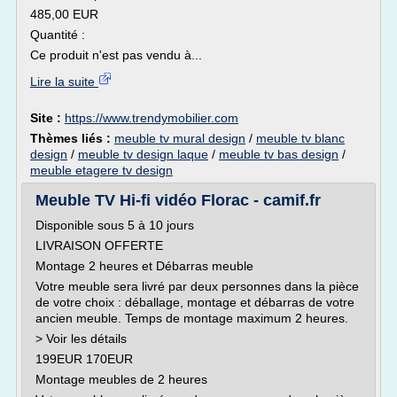
485,00 EUR
Quantité :
Ce produit n'est pas vendu à...
Lire la suite
Site :
https://www.trendymobilier.com
Thèmes liés :
meuble tv mural design
/
meuble tv blanc
design
/
meuble tv design laque
/
meuble tv bas design
/
meuble etagere tv design
Meuble TV Hi-fi vidéo Florac - camif.fr
Disponible sous 5 à 10 jours
LIVRAISON OFFERTE
Montage 2 heures et Débarras meuble
Votre meuble sera livré par deux personnes dans la pièce
de votre choix : déballage, montage et débarras de votre
ancien meuble. Temps de montage maximum 2 heures.
> Voir les détails
199EUR 170EUR
Montage meubles de 2 heures