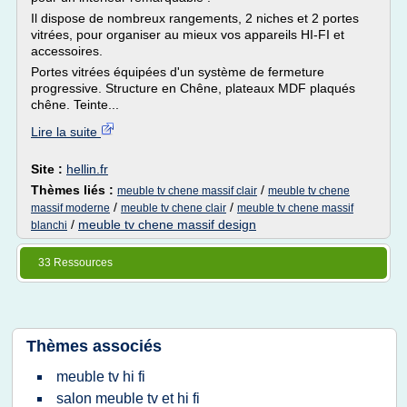
Il dispose de nombreux rangements, 2 niches et 2 portes
vitrées, pour organiser au mieux vos appareils HI-FI et
accessoires.
Portes vitrées équipées d'un système de fermeture
progressive. Structure en Chêne, plateaux MDF plaqués
chêne. Teinte...
Lire la suite
Site :
hellin.fr
Thèmes liés :
/
meuble tv chene massif clair
meuble tv chene
/
/
massif moderne
meuble tv chene clair
meuble tv chene massif
/
meuble tv chene massif design
blanchi
33 Ressources
Thèmes associés
meuble tv hi fi
salon meuble tv et hi fi