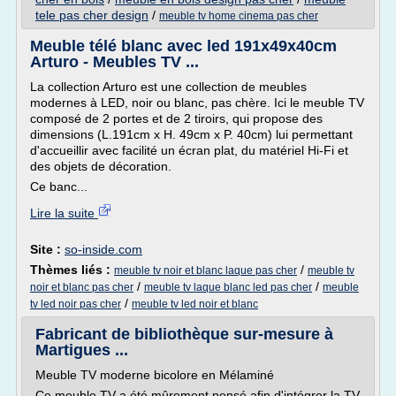
tele pas cher design
/
meuble tv home cinema pas cher
Meuble télé blanc avec led 191x49x40cm
Arturo - Meubles TV ...
La collection Arturo est une collection de meubles
modernes à LED, noir ou blanc, pas chère. Ici le meuble TV
composé de 2 portes et de 2 tiroirs, qui propose des
dimensions (L.191cm x H. 49cm x P. 40cm) lui permettant
d'accueillir avec facilité un écran plat, du matériel Hi-Fi et
des objets de décoration.
Ce banc...
Lire la suite
Site :
so-inside.com
Thèmes liés :
/
meuble tv noir et blanc laque pas cher
meuble tv
/
/
noir et blanc pas cher
meuble tv laque blanc led pas cher
meuble
/
tv led noir pas cher
meuble tv led noir et blanc
Fabricant de bibliothèque sur-mesure à
Martigues ...
Meuble TV moderne bicolore en Mélaminé
Ce meuble TV a été mûrement pensé afin d'intégrer la TV