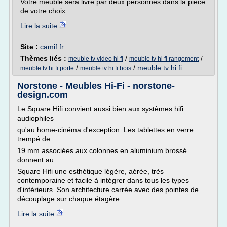
Votre meuble sera livré par deux personnes dans la pièce
de votre choix....
Lire la suite
Site :
camif.fr
Thèmes liés :
/
/
meuble tv video hi fi
meuble tv hi fi rangement
/
/
meuble tv hi fi
meuble tv hi fi porte
meuble tv hi fi bois
Norstone - Meubles Hi-Fi - norstone-
design.com
Le Square Hifi convient aussi bien aux systèmes hifi
audiophiles
qu'au home-cinéma d'exception. Les tablettes en verre
trempé de
19 mm associées aux colonnes en aluminium brossé
donnent au
Square Hifi une esthétique légère, aérée, très
contemporaine et facile à intégrer dans tous les types
d'intérieurs. Son architecture carrée avec des pointes de
découplage sur chaque étagère...
Lire la suite