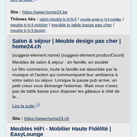
Site :
https://www.home24.be
Thèmes liés :
/
/
salon meuble tv et hi fi
meuble angle tv hi fi mobilier
/
meuble tv table basse pas cher
/
meuble tv hi fi mobilier
meuble tv hi fi design
Salon & séjour | Meuble design pas cher |
home24.ch
{suggest-element.name} {suggest-element.productCount}
Meubles de salon & séjour : en famille, en société
Le film commence, toute la famille est absorbée par la
musique et l'action qui communiquent leur ambiance à
votre salon ou séjour. Lorsque la pause pub arrive, un
petit creux vous démange l'estomac. Mais vous n'avez
pas de table basse pour disposer les gâteaux à côté de
la...
Lire la suite
Site :
https://www.home24.ch
Meubles HiFi - Mobilier Haute Fidélité |
EasyLounge