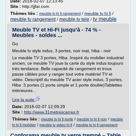
Date:
2018-02-07 12:13:45
Site :
http://jjfar.com
Thèmes liés :
/
meuble tv hi fi
/
meuble tv hi fi rangement
tv meuble
meuble tv rangement
meuble tv tele
/
/
Meuble TV et Hi-Fi jusqu’à - 74 % -
Meubles - soldes ...
Go
Meuble tv style indus, 3 portes, noir mat, hiba - noir
Le meuble TV 3 portes, Hiba. Inspiré du mobilier industriel
ancien, ce meuble TV joue la carte du style indus toujours
très tendance. Belle capacité de rangement et trous
passe câbles pour y ranger tout votre matériel TV et
vidéo. Descriptif du meuble TV acier style indus, 3 portes,
Hiba :3 portes (1 porte simple et 1 porte double)Tablettes
intérieures...
Lire la suite
Date:
2018-02-07 12:09:29
Site :
http://www.31metrescarres.fr
Thèmes liés :
/
/
meuble tv hi fi porte
meuble tv hi fi noir
meuble
/
/
tv hi fi mobilier
meuble tv video hi fi
meuble tv hi fi rangement
Conforama meuble tv verre trempé – Table