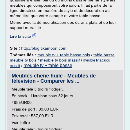
quasiment ensemble ou du moins dans le même style les
meubles qui composeront votre salon. Il fait partie de la
ligne directrice en matière de style et de décoration au
même titre que votre canapé et votre table basse.
Même avec la démocratisation des écrans plats et de leur
support mural, le...
Lire la suite
Site :
http://blog.tikamoon.com
Thèmes liés :
meuble tv + table basse bois
/
table basse
meuble tv bois
/
meuble tv bois massif
/
meuble tv acajou
meuble tv + table basse
/
massif
Meubles chene huile - Meubles de
télévision - Comparer les ...
Meuble télé 3 tiroirs "lodge"...
En stock | Livraison sous 32 jours
498EUR00
Frais de port : 39,00 EUR
Prix total : 537,00 EUR
Voir l'offre
Meuble télé 3 tiroirs "lodge"...