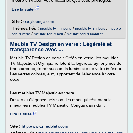
mettre en valeur votre matériel. Que vous privilégiez...
Lire la suite
Site :
easylounge.com
Thèmes liés :
/
/
meuble tv hi fi porte
meuble tv hi fi bois
meuble
/
/
tv hi fi verre
meuble tv hi fi noir
meuble tv hi fi mobilier
Meuble TV Design en verre : Légèreté et
transparence avec ...
Meuble TV Design en verre : Créés en verre, les meubles
TV Majestic et Olympia reflètent la légèreté. Synonymes de
transparence, ils rehaussent la luminosité de votre intérieur.
Les verres colorés, eux, apportent de l'élégance à votre
déco.
Les meubles TV Majestic en verre
Design et élégance, tels sont les mots qui résument le
mieux les meubles TV Majestic. Conçus dans du...
Lire la suite
Site :
http://www.meubletv.com