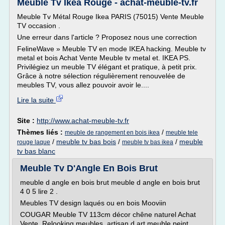
Meuble Tv Ikea Rouge - achat-meuble-tv.fr
Meuble Tv Métal Rouge Ikea PARIS (75015) Vente Meuble
TV occasion .
Une erreur dans l'article ? Proposez nous une correction
FelineWave » Meuble TV en mode IKEA hacking. Meuble tv
metal et bois Achat Vente Meuble tv metal et. IKEA PS.
Privilégiez un meuble TV élégant et pratique, à petit prix.
Grâce à notre sélection régulièrement renouvelée de
meubles TV, vous allez pouvoir avoir le....
Lire la suite
Site :
http://www.achat-meuble-tv.fr
Thèmes liés :
/
meuble de rangement en bois ikea
meuble tele
/
meuble tv bas bois
/
/
meuble
rouge laque
meuble tv bas ikea
tv bas blanc
Meuble Tv D'Angle En Bois Brut
meuble d angle en bois brut meuble d angle en bois brut
4 0 5 lire 2 .
Meubles TV design laqués ou en bois Mooviin
COUGAR Meuble TV 113cm décor chêne naturel Achat
Vente. Relooking meubles ,artisan d art meuble peint,