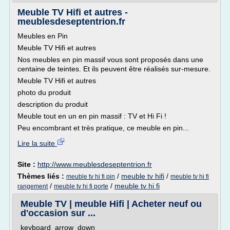
Meuble TV Hifi et autres -
meublesdeseptentrion.fr
Meubles en Pin
Meuble TV Hifi et autres
Nos meubles en pin massif vous sont proposés dans une
centaine de teintes. Et ils peuvent être réalisés sur-mesure.
Meuble TV Hifi et autres
photo du produit
description du produit
Meuble tout en un en pin massif : TV et Hi Fi !
Peu encombrant et très pratique, ce meuble en pin...
Lire la suite
Site :
http://www.meublesdeseptentrion.fr
Thèmes liés :
/
meuble tv hifi
/
meuble tv hi fi pin
meuble tv hi fi
/
/
meuble tv hi fi
rangement
meuble tv hi fi porte
Meuble TV | meuble Hifi | Acheter neuf ou
d'occasion sur ...
keyboard_arrow_down