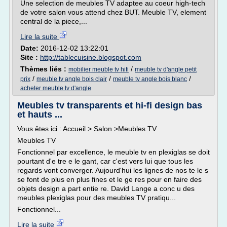
Une selection de meubles TV adaptee au coeur high-tech
de votre salon vous attend chez BUT. Meuble TV, element
central de la piece,...
Lire la suite
Date:
2016-12-02 13:22:01
Site :
http://tablecuisine.blogspot.com
Thèmes liés :
/
mobilier meuble tv hifi
meuble tv d'angle petit
/
/
/
prix
meuble tv angle bois clair
meuble tv angle bois blanc
acheter meuble tv d'angle
Meubles tv transparents et hi-fi design bas
et hauts ...
Vous êtes ici : Accueil > Salon >Meubles TV
Meubles TV
Fonctionnel par excellence, le meuble tv en plexiglas se doit
pourtant d'e tre e le gant, car c'est vers lui que tous les
regards vont converger. Aujourd'hui les lignes de nos te le s
se font de plus en plus fines et le ge res pour en faire des
objets design a part entie re. David Lange a conc u des
meubles plexiglas pour des meubles TV pratiqu...
Fonctionnel...
Lire la suite