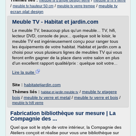
Thèmes liés :
/
meuble tv d'angle design verre
meuble tv hi fi verre
/
/
/
meuble tv
meuble tv hauteur 50 cm
meuble tv verre trempe
ecran plat design
Meuble TV - Habitat et jardin.com
Le meuble TV, beaucoup plus qu'un meuble... TV, hifi,
lecteur DVD, console de jeux... quelque soit le loisir, le
meuble TV est ingénieusement conçu pour ranger tous
les équipements de votre habitat. Habitat et jardin.com a
choisi pour vous plusieurs lignes de meubles TV qui vous
feront enfin gagner de la place dans votre salon en plus
d'un excellent rapport qualité/prix : quelque soit votre...
Lire la suite
Site :
habitatetjardin.com
Thèmes liés :
/
meuble tv etagere
habitat et jardin meuble tv
bois
/
meuble tv verre et metal
/
meuble tv verre et bois
/
meuble tv hifi verre
Fabrication bibliothèque sur mesure | La
Compagnie des ...
Quel que soit le style de votre intérieur, la Compagnie des
Ateliers conçoit et réalise pour vous une bibliothèque sur