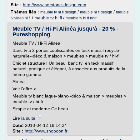
Site :
http://www.norstone-design.com
Thèmes liés :
/
/
meuble tv hi fi design
meuble hi fi design
meuble
/
meuble tv hi fi
/
tv video hi fi
meuble tv hi fi noir
Meuble TV / Hi-Fi Alinéa jusqu’à - 20 % -
Pureshopping
Meuble TV / Hi-Fi Alinéa
Banc tv à 2 portes coulissantes en teck massif recyclé-
naturelle--déco & maison > meubles > meuble tv / hi-fi
Chic et structuré ! Un beau banc tv en teck massif
naturel, pratique et élégant, à associer aux produits de la
même gamme.
Alinéa
Voir l'offre >
Meuble tv blanc laqué-blanc--déco & maison > meubles >
meuble tv / hi-fi
Simple et moderne Ce beau...
Lire la suite
Date:
2018-04-12 18:14:24
Site :
http://www.shopoon.fr