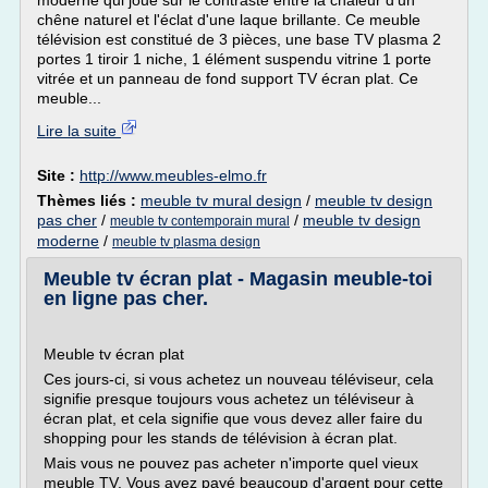
moderne qui joue sur le contraste entre la chaleur d'un
chêne naturel et l'éclat d'une laque brillante. Ce meuble
télévision est constitué de 3 pièces, une base TV plasma 2
portes 1 tiroir 1 niche, 1 élément suspendu vitrine 1 porte
vitrée et un panneau de fond support TV écran plat. Ce
meuble...
Lire la suite
Site :
http://www.meubles-elmo.fr
Thèmes liés :
meuble tv mural design
/
meuble tv design
pas cher
/
/
meuble tv design
meuble tv contemporain mural
moderne
/
meuble tv plasma design
Meuble tv écran plat - Magasin meuble-toi
en ligne pas cher.
Meuble tv écran plat
Ces jours-ci, si vous achetez un nouveau téléviseur, cela
signifie presque toujours vous achetez un téléviseur à
écran plat, et cela signifie que vous devez aller faire du
shopping pour les stands de télévision à écran plat.
Mais vous ne pouvez pas acheter n'importe quel vieux
meuble TV. Vous avez payé beaucoup d'argent pour cette