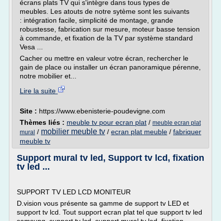
écrans plats TV qui s'intègre dans tous types de
meubles. Les atouts de notre sytème sont les suivants
: intégration facile, simplicité de montage, grande
robustesse, fabrication sur mesure, moteur basse tension
à commande, et fixation de la TV par système standard
Vesa ...
Cacher ou mettre en valeur votre écran, rechercher le
gain de place ou installer un écran panoramique pérenne,
notre mobilier et...
Lire la suite
Site :
https://www.ebenisterie-poudevigne.com
Thèmes liés :
meuble tv pour ecran plat
/
meuble ecran plat
mobilier meuble tv
/
/
ecran plat meuble
/
fabriquer
mural
meuble tv
Support mural tv led, Support tv lcd, fixation
tv led ...
SUPPORT TV LED LCD MONITEUR
D.vision vous présente sa gamme de support tv LED et
support tv lcd. Tout support ecran plat tel que support tv led