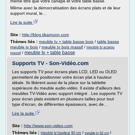
même titre que votre canapé et votre table basse.
Même avec la démocratisation des écrans plats et de leur
support mural, le...
Lire la suite
Site :
http://blog.tikamoon.com
Thèmes liés :
meuble tv + table basse bois
/
table basse
meuble tv bois
/
meuble tv bois massif
/
meuble tv acajou
meuble tv + table basse
/
massif
Supports TV - Son-Vidéo.com
Les supports TV pour écrans plats LCD, LED ou OLED
permettent de positionner votre écran plat à hauteur
idéale. Ils libèrent aussi de la place sur la tablette
supérieure du meuble audio-vidéo. Il existe d'ailleurs des
meubles TV-Vidéo avec support intégré . Les supports TV
pour écran plats existent en plusieurs tailles pour tout
type d'écran, de différentes épaisseurs, avec de...
Lire la suite
Site :
http://www.son-video.com
Thèmes liés :
/
/
meuble tv hauteur 90 cm
meuble tv 82 cm