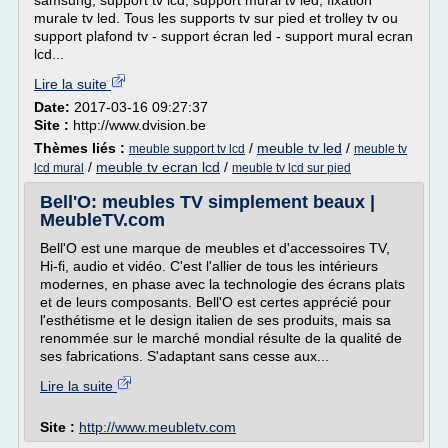
samsung, support tv lcd, support mural tv led, fixation
murale tv led. Tous les supports tv sur pied et trolley tv ou
support plafond tv - support écran led - support mural ecran
lcd...
Lire la suite
Date:
2017-03-16 09:27:37
Site :
http://www.dvision.be
Thèmes liés :
/
meuble tv led
/
meuble support tv lcd
meuble tv
/
meuble tv ecran lcd
/
lcd mural
meuble tv lcd sur pied
Bell'O: meubles TV simplement beaux |
MeubleTV.com
Bell'O est une marque de meubles et d'accessoires TV,
Hi-fi, audio et vidéo. C'est l'allier de tous les intérieurs
modernes, en phase avec la technologie des écrans plats
et de leurs composants. Bell'O est certes apprécié pour
l'esthétisme et le design italien de ses produits, mais sa
renommée sur le marché mondial résulte de la qualité de
ses fabrications. S'adaptant sans cesse aux...
Lire la suite
Site :
http://www.meubletv.com