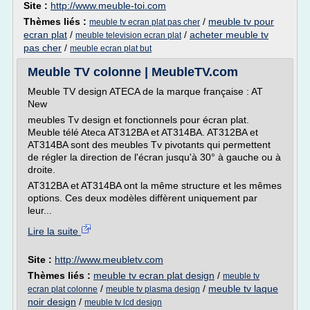
Site :
http://www.meuble-toi.com
Thèmes liés :
/
meuble tv pour
meuble tv ecran plat pas cher
ecran plat
/
/
acheter meuble tv
meuble television ecran plat
pas cher
/
meuble ecran plat but
Meuble TV colonne | MeubleTV.com
Meuble TV design ATECA de la marque française : AT
New
meubles Tv design et fonctionnels pour écran plat.
Meuble télé Ateca AT312BA et AT314BA. AT312BA et
AT314BA sont des meubles Tv pivotants qui permettent
de régler la direction de l'écran jusqu'à 30° à gauche ou à
droite.
AT312BA et AT314BA ont la même structure et les mêmes
options. Ces deux modèles diffèrent uniquement par
leur...
Lire la suite
Site :
http://www.meubletv.com
Thèmes liés :
meuble tv ecran plat design
/
meuble tv
/
/
meuble tv laque
ecran plat colonne
meuble tv plasma design
noir design
/
meuble tv lcd design