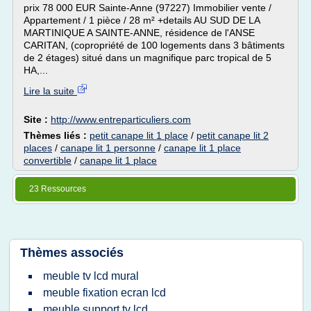
prix 78 000 EUR Sainte-Anne (97227) Immobilier vente /
Appartement / 1 pièce / 28 m² +details AU SUD DE LA
MARTINIQUE A SAINTE-ANNE, résidence de l'ANSE
CARITAN, (copropriété de 100 logements dans 3 bâtiments
de 2 étages) situé dans un magnifique parc tropical de 5
HA,...
Lire la suite
Site :
http://www.entreparticuliers.com
Thèmes liés :
petit canape lit 1 place
/
petit canape lit 2
places
/
canape lit 1 personne
/
canape lit 1 place
convertible
/
canape lit 1 place
23 Ressources
Thèmes associés
meuble tv lcd mural
meuble fixation ecran lcd
meuble support tv lcd