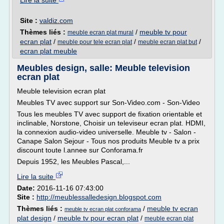
Lire la suite
Site :
valdiz.com
Thèmes liés :
/
meuble tv pour
meuble ecran plat mural
ecran plat
/
/
/
meuble pour tele ecran plat
meuble ecran plat but
ecran plat meuble
Meubles design, salle: Meuble television
ecran plat
Meuble television ecran plat
Meubles TV avec support sur Son-Video.com - Son-Video
Tous les meubles TV avec support de fixation orientable et
inclinable, Norstone, Choisir un televiseur ecran plat. HDMI,
la connexion audio-video universelle. Meuble tv - Salon -
Canape Salon Sejour - Tous nos produits Meuble tv a prix
discount toute l.annee sur Conforama.fr
Depuis 1952, les Meubles Pascal,...
Lire la suite
Date:
2016-11-16 07:43:00
Site :
http://meublessalledesign.blogspot.com
Thèmes liés :
/
meuble tv ecran
meuble tv ecran plat conforama
plat design
/
meuble tv pour ecran plat
/
meuble ecran plat