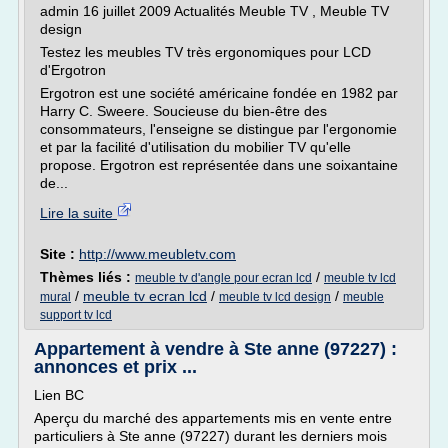
admin 16 juillet 2009 Actualités Meuble TV , Meuble TV
design
Testez les meubles TV très ergonomiques pour LCD
d'Ergotron
Ergotron est une société américaine fondée en 1982 par
Harry C. Sweere. Soucieuse du bien-être des
consommateurs, l'enseigne se distingue par l'ergonomie
et par la facilité d'utilisation du mobilier TV qu'elle
propose. Ergotron est représentée dans une soixantaine
de...
Lire la suite
Site :
http://www.meubletv.com
Thèmes liés :
/
meuble tv d'angle pour ecran lcd
meuble tv lcd
/
meuble tv ecran lcd
/
/
mural
meuble tv lcd design
meuble
support tv lcd
Appartement à vendre à Ste anne (97227) :
annonces et prix ...
Lien BC
Aperçu du marché des appartements mis en vente entre
particuliers à Ste anne (97227) durant les derniers mois