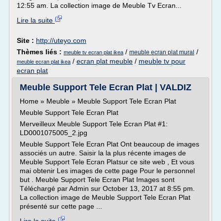
12:55 am. La collection image de Meuble Tv Ecran...
Lire la suite
Site :
http://uteyo.com
Thèmes liés :
/
/
meuble ecran plat mural
meuble tv ecran plat ikea
/
ecran plat meuble
/
meuble tv pour
meuble ecran plat ikea
ecran plat
Meuble Support Tele Ecran Plat | VALDIZ
Home » Meuble » Meuble Support Tele Ecran Plat
Meuble Support Tele Ecran Plat
Merveilleux Meuble Support Tele Ecran Plat #1:
LD0001075005_2.jpg
Meuble Support Tele Ecran Plat Ont beaucoup de images
associés un autre. Saisir la la plus récente images de
Meuble Support Tele Ecran Platsur ce site web , Et vous
mai obtenir Les images de cette page Pour le personnel
but . Meuble Support Tele Ecran Plat Images sont
Téléchargé par Admin sur October 13, 2017 at 8:55 pm.
La collection image de Meuble Support Tele Ecran Plat
présenté sur cette page ...