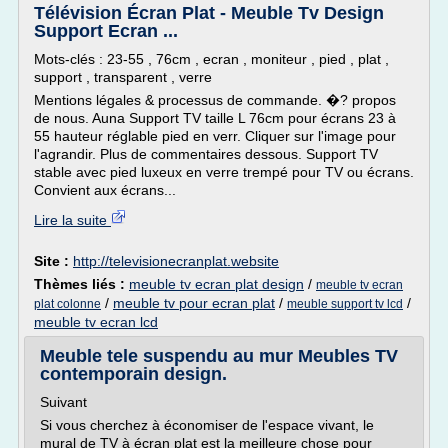
Télévision Écran Plat - Meuble Tv Design
Support Ecran ...
Mots-clés : 23-55 , 76cm , ecran , moniteur , pied , plat ,
support , transparent , verre
Mentions légales & processus de commande. �? propos
de nous. Auna Support TV taille L 76cm pour écrans 23 à
55 hauteur réglable pied en verr. Cliquer sur l'image pour
l'agrandir. Plus de commentaires dessous. Support TV
stable avec pied luxeux en verre trempé pour TV ou écrans.
Convient aux écrans...
Lire la suite
Site :
http://televisionecranplat.website
Thèmes liés :
meuble tv ecran plat design
/
meuble tv ecran
/
meuble tv pour ecran plat
/
/
plat colonne
meuble support tv lcd
meuble tv ecran lcd
Meuble tele suspendu au mur Meubles TV
contemporain design.
Suivant
Si vous cherchez à économiser de l'espace vivant, le
mural de TV à écran plat est la meilleure chose pour