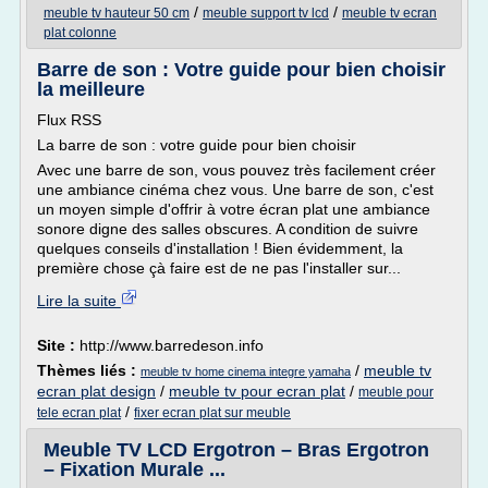
/
/
meuble tv hauteur 50 cm
meuble support tv lcd
meuble tv ecran
plat colonne
Barre de son : Votre guide pour bien choisir
la meilleure
Flux RSS
La barre de son : votre guide pour bien choisir
Avec une barre de son, vous pouvez très facilement créer
une ambiance cinéma chez vous. Une barre de son, c'est
un moyen simple d'offrir à votre écran plat une ambiance
sonore digne des salles obscures. A condition de suivre
quelques conseils d'installation ! Bien évidemment, la
première chose çà faire est de ne pas l'installer sur...
Lire la suite
Site :
http://www.barredeson.info
Thèmes liés :
/
meuble tv
meuble tv home cinema integre yamaha
ecran plat design
/
meuble tv pour ecran plat
/
meuble pour
/
tele ecran plat
fixer ecran plat sur meuble
Meuble TV LCD Ergotron – Bras Ergotron
– Fixation Murale ...