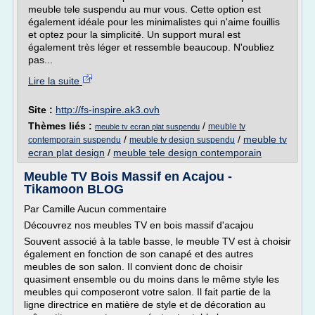
meuble tele suspendu au mur vous. Cette option est
également idéale pour les minimalistes qui n'aime fouillis
et optez pour la simplicité. Un support mural est
également très léger et ressemble beaucoup. N'oubliez
pas...
Lire la suite
Site :
http://fs-inspire.ak3.ovh
Thèmes liés :
/
meuble tv
meuble tv ecran plat suspendu
/
/
meuble tv
contemporain suspendu
meuble tv design suspendu
ecran plat design
/
meuble tele design contemporain
Meuble TV Bois Massif en Acajou -
Tikamoon BLOG
Par Camille Aucun commentaire
Découvrez nos meubles TV en bois massif d'acajou
Souvent associé à la table basse, le meuble TV est à choisir
également en fonction de son canapé et des autres
meubles de son salon. Il convient donc de choisir
quasiment ensemble ou du moins dans le même style les
meubles qui composeront votre salon. Il fait partie de la
ligne directrice en matière de style et de décoration au