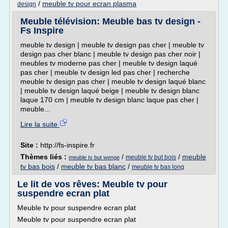
/
meuble tv pour ecran plasma
design
Meuble télévision: Meuble bas tv design -
Fs Inspire
meuble tv design | meuble tv design pas cher | meuble tv
design pas cher blanc | meuble tv design pas cher noir |
meubles tv moderne pas cher | meuble tv design laqué
pas cher | meuble tv design led pas cher | recherche
meuble tv design pas cher | meuble tv design laqué blanc
| meuble tv design laqué beige | meuble tv design blanc
laque 170 cm | meuble tv design blanc laque pas cher |
meuble...
Lire la suite
Site :
http://fs-inspire.fr
Thèmes liés :
/
/
meuble
meuble tv but bois
meuble tv but wenge
tv bas bois
/
meuble tv bas blanc
/
meuble tv bas long
Le lit de vos rêves: Meuble tv pour
suspendre ecran plat
Meuble tv pour suspendre ecran plat
Meuble tv pour suspendre ecran plat