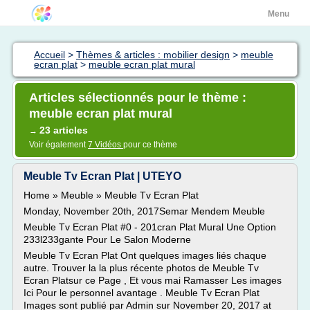
Menu
Accueil
>
Thèmes & articles : mobilier design
>
meuble
ecran plat
>
meuble ecran plat mural
Articles sélectionnés pour le thème :
meuble ecran plat mural
23 articles
→
Voir également
7 Vidéos
pour ce thème
Meuble Tv Ecran Plat | UTEYO
Home » Meuble » Meuble Tv Ecran Plat
Monday, November 20th, 2017Semar Mendem Meuble
Meuble Tv Ecran Plat #0 - 201cran Plat Mural Une Option
233l233gante Pour Le Salon Moderne
Meuble Tv Ecran Plat Ont quelques images liés chaque
autre. Trouver la la plus récente photos de Meuble Tv
Ecran Platsur ce Page , Et vous mai Ramasser Les images
Ici Pour le personnel avantage . Meuble Tv Ecran Plat
Images sont publié par Admin sur November 20, 2017 at