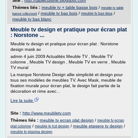
Site :
http://tablecuisine.blogspot.com
Thèmes liés :
meuble tv + table basse bois
/
meuble tv table
/
meuble tv bas bois
/
/
meuble tv bas ikea
basse cdiscount
meuble tv bas blanc
Meuble tv design et pratique pour écran plat
: Norstone ...
Meuble tv design et pratique pour écran plat : Norstone
design mask av
admin 4 juin 2009 Actualités Meuble TV , Meuble TV
colonne , Meuble TV design , Meuble TV en verre , Meuble
TV mural
La marque Norstone Design allie simplicité et design pour
tous ses modèles de meubles TV. Avec Mask, meuble de
fixation murale pour écran plat, le design fait partie de la
décoration et rime avec...
Lire la suite
Site :
http://www.meubletv.com
Thèmes liés :
meuble tv ecran plat design
/
meuble tv ecran
/
/
meuble etagere tv design
/
plat colonne
meuble tv lcd design
meuble tv plasma design