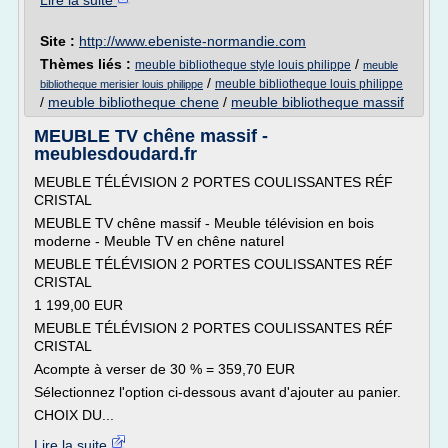
Lire la suite
Site :
http://www.ebeniste-normandie.com
Thèmes liés :
/
meuble bibliotheque style louis philippe
meuble
/
meuble bibliotheque louis philippe
bibliotheque merisier louis philippe
/
meuble bibliotheque chene
/
meuble bibliotheque massif
MEUBLE TV chêne massif -
meublesdoudard.fr
MEUBLE TÉLÉVISION 2 PORTES COULISSANTES RÉF
CRISTAL
MEUBLE TV chêne massif - Meuble télévision en bois
moderne - Meuble TV en chêne naturel
MEUBLE TÉLÉVISION 2 PORTES COULISSANTES RÉF
CRISTAL
1 199,00 EUR
MEUBLE TÉLÉVISION 2 PORTES COULISSANTES RÉF
CRISTAL
Acompte à verser de 30 % = 359,70 EUR
Sélectionnez l'option ci-dessous avant d'ajouter au panier.
CHOIX DU...
Lire la suite