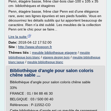
Penn, étagère basse, frêne clair-bois clair-100 x 105 x 35
cm- bibliothèques et étagères
Penn, étagère basse, frêne clair Penn est d'une élégance
rare, avec ses lignes épurées et ses pieds fuselés. Vous en
découvrirez les détails subtils qui lui apportent beaucoup de
caractère. Rien n'a été oublié. Les meubles de la collection
Penn ont le chic pour se faire...
Lire la suite
Date:
2018-04-12 17:52:00
Site :
http://www.shopoon.fr
Thèmes liés :
meuble bibliotheque etagere
/
meuble
/
/
bibliotheque bois blanc
etagere design bois
meuble bibliotheque
/
blanc laque
meuble bibliotheque blanc
Bibliothèque d'angle pour salon coloris
chêne sable ...
Bibliothèque d'angle pour salon coloris chêne sable
33%
FRANCE : 01 / 84 88 46 30
BELGIQUE : 03 / 500 00 40
Références : P-11552-CO
Cette bibliothèque d'angle est un meuble de rangement