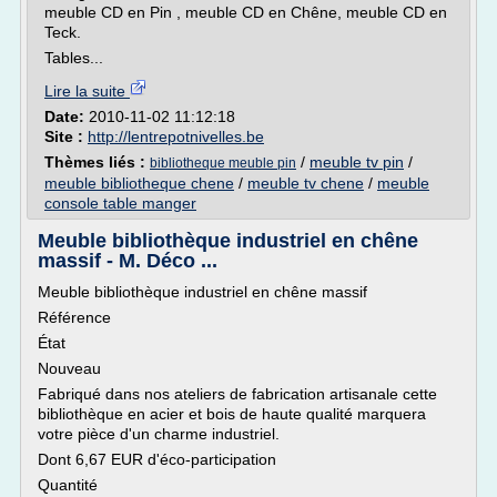
meuble CD en Pin , meuble CD en Chêne, meuble CD en
Teck.
Tables...
Lire la suite
Date:
2010-11-02 11:12:18
Site :
http://lentrepotnivelles.be
Thèmes liés :
/
meuble tv pin
/
bibliotheque meuble pin
meuble bibliotheque chene
/
meuble tv chene
/
meuble
console table manger
Meuble bibliothèque industriel en chêne
massif - M. Déco ...
Meuble bibliothèque industriel en chêne massif
Référence
État
Nouveau
Fabriqué dans nos ateliers de fabrication artisanale cette
bibliothèque en acier et bois de haute qualité marquera
votre pièce d'un charme industriel.
Dont 6,67 EUR d'éco-participation
Quantité