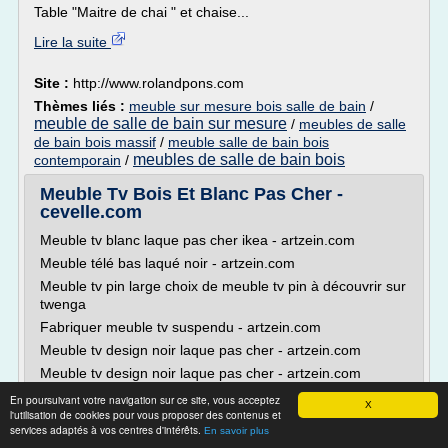
Table "Maitre de chai " et chaise...
Lire la suite
Site :
http://www.rolandpons.com
Thèmes liés :
meuble sur mesure bois salle de bain
/
meuble de salle de bain sur mesure
/
meubles de salle
de bain bois massif
/
meuble salle de bain bois
meubles de salle de bain bois
contemporain
/
Meuble Tv Bois Et Blanc Pas Cher -
cevelle.com
Meuble tv blanc laque pas cher ikea - artzein.com
Meuble télé bas laqué noir - artzein.com
Meuble tv pin large choix de meuble tv pin à découvrir sur
twenga
Fabriquer meuble tv suspendu - artzein.com
Meuble tv design noir laque pas cher - artzein.com
Meuble tv design noir laque pas cher - artzein.com
Meuble tv en bois blanc et naturel leader design pas cher
En poursuivant votre navigation sur ce site, vous acceptez
X
sur ...
l'utilisation de cookies pour vous proposer des contenus et
services adaptés à vos centres d'intérêts.
En savoir plus
Meuble tv blanc laque...