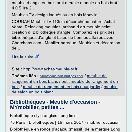
meuble d angle en bois brut meuble d angle en bois brut
4 0 5 lire 2 .
Meubles TV design laqués ou en bois Mooviin
COUGAR Meuble TV 113cm décor chêne naturel Achat
Vente. Relooking meubles ,artisan d art meuble peint,
création d. Bibliothèque d'angle. Comparez les prix des
bibliothèques d'angle et faites de bonnes affaires avec
Cherchons.com ! Mobilier baroque, Meubles et décoration
de...
Lire la suite
Site :
http://www.achat-meuble-tv.fr
Thèmes liés :
/
meuble de
bibliotheque bois brut pas cher
rangement en bois blanc
/
petit meuble de rangement en
bois
/
meuble de rangement en bois pour jardin
/
meuble
de salon en bois blanc
Bibliothèques - Meuble d'occasion -
MYmobilier, petites ...
Bibliothèque style anglais Long field
75 Paris | Bibliothèques | 16 mars 2017 - mobilier occasion
Bibliothèque en ronce d'acajou (massif) de la marque Long