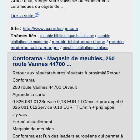
Grâce à lui, ranger votre vaisselle ou exposer vos
céramiques ou objets de...
Lire la suite
Site :
http://www.accrodesign.com
Thèmes liés :
/
meuble bibliotheque bois blanc
meuble
/
meuble bibliotheque chene
/
meuble
bibliotheque moderne
moderne salle a manger
/
meuble bibliotheque blanc
Conforama - Magasin de meubles, 250
route Vannes 44700 ...
Retour aux résultatsAutres résultats à proximitéRetour
Conforama
250 route Vannes 44700 Orvault
Agrandir la carte
0 826 081 012Service 0,18 EUR TTC/min + prix appel 0
826 081 012Service 0,18 EUR TTC/min + prix appel
J'y vais
Fermé actuellement
Magasin de meubles
Conforama est l'un des leaders européens qui permet à