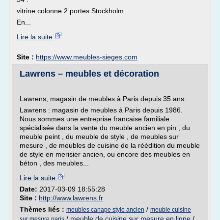
vitrine colonne 2 portes Stockholm...
En...
Lire la suite
Site :
https://www.meubles-sieges.com
Lawrens – meubles et décoration
Lawrens, magasin de meubles à Paris depuis 35 ans:
Lawrens : magasin de meubles à Paris depuis 1986.
Nous sommes une entreprise francaise familiale
spécialisée dans la vente du meuble ancien en pin , du
meuble peint , du meuble de style , de meubles sur
mesure , de meubles de cuisine de la réédition du meuble
de style en merisier ancien, ou encore des meubles en
béton , des meubles...
Lire la suite
Date:
2017-03-09 18:55:28
Site :
http://www.lawrens.fr
Thèmes liés :
/
meubles canape style ancien
meuble cuisine
/
meuble de cuisine sur mesure en ligne
/
sur mesure paris