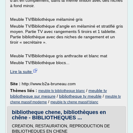
d'art en complément, dans la même finition avec des niches
à fond miroir.
Meuble TV/Bibliothèque mélaminé gris
Meuble TV/Bibliothèque d'angle en mélaminé et stratifié gris
moyen. Partie TV avec rangements 5 tiroirs et 1 tablette.
Partie bibliothèque avec des niches de rangement et un
tiroir « secrétaire ».
Meuble TV/Bibliothèque gris anthracite et blanc mat
Meuble TV/Bibliothèque blocs...
Lire la suite
Site :
http://www.b2a-bruneau.com
Thèmes liés :
/
meuble tv
meuble tv bibliotheque blanc
bibliotheque sur mesure
/
bibliotheque tv meuble
/
meuble tv
/
chene massif moderne
meuble tv chene massif blanc
bibliotheque chene, bibliothèques en
chêne - BIBLIOTHEQUES ...
CREATION, RESTAURATION, REPRODUCTION DE
BIBLIOTHEQUES EN CHENE