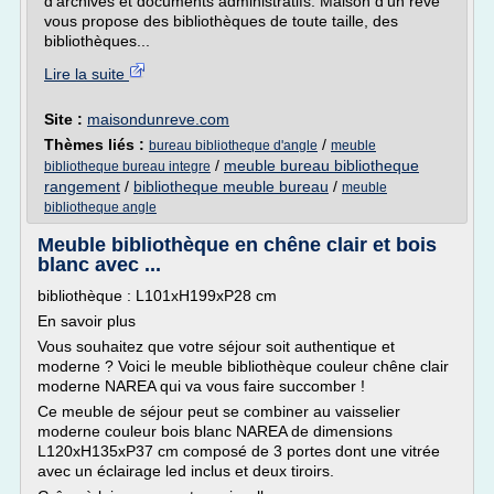
d'archives et documents administratifs. Maison d'un rêve
vous propose des bibliothèques de toute taille, des
bibliothèques...
Lire la suite
Site :
maisondunreve.com
Thèmes liés :
/
bureau bibliotheque d'angle
meuble
/
meuble bureau bibliotheque
bibliotheque bureau integre
rangement
/
bibliotheque meuble bureau
/
meuble
bibliotheque angle
Meuble bibliothèque en chêne clair et bois
blanc avec ...
bibliothèque : L101xH199xP28 cm
En savoir plus
Vous souhaitez que votre séjour soit authentique et
moderne ? Voici le meuble bibliothèque couleur chêne clair
moderne NAREA qui va vous faire succomber !
Ce meuble de séjour peut se combiner au vaisselier
moderne couleur bois blanc NAREA de dimensions
L120xH135xP37 cm composé de 3 portes dont une vitrée
avec un éclairage led inclus et deux tiroirs.