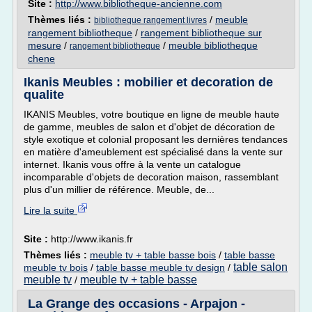
Site :
http://www.bibliotheque-ancienne.com
Thèmes liés :
/
meuble
bibliotheque rangement livres
rangement bibliotheque
/
rangement bibliotheque sur
mesure
/
/
meuble bibliotheque
rangement bibliotheque
chene
Ikanis Meubles : mobilier et decoration de
qualite
IKANIS Meubles, votre boutique en ligne de meuble haute
de gamme, meubles de salon et d'objet de décoration de
style exotique et colonial proposant les dernières tendances
en matière d'ameublement est spécialisé dans la vente sur
internet. Ikanis vous offre à la vente un catalogue
incomparable d'objets de decoration maison, rassemblant
plus d'un millier de référence. Meuble, de...
Lire la suite
Site :
http://www.ikanis.fr
Thèmes liés :
meuble tv + table basse bois
/
table basse
table salon
meuble tv bois
/
table basse meuble tv design
/
meuble tv
meuble tv + table basse
/
La Grange des occasions - Arpajon -