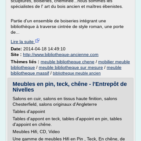
sculptures, boiseries, cheminée...nous sommes les
spécialistes de l' art du bois ancien et maîtres ébenistes.
Partie d'un ensemble de boiseries intégrant une
bibliothèque à traverse cintrée de style roman, une porte
de...
Lire la suite
Date:
2014-04-18 14:49:10
Site :
http://www.bibliotheque-ancienne.com
Thèmes liés :
meuble bibliotheque chene
/
mobilier meuble
bibliotheque
/
meuble bibliotheque sur mesure
/
meuble
bibliotheque massif
/
bibliotheque meuble ancien
Meubles en pin, teck, chêne - l'Entrepôt de
Nivelles
Salons en cuir, salons en tissus haute finition, salons
Chesterfield, salons originaux d'Angleterre
Tables d'appoint
Tables d'appont en teck, tables d'appoint en pin, tables
d'appoint en chêne.
Meubles Hifi, CD, Video
Une gamme de meubles Hifi en Pin , Teck, En chêne, de