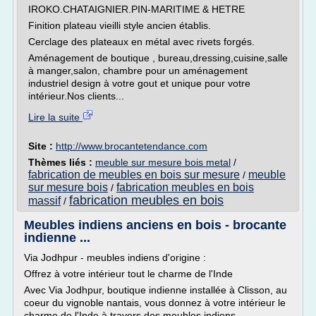
IROKO.CHATAIGNIER.PIN-MARITIME & HETRE
Finition plateau vieilli style ancien établis.
Cerclage des plateaux en métal avec rivets forgés.
Aménagement de boutique , bureau,dressing,cuisine,salle
à manger,salon, chambre pour un aménagement
industriel design à votre gout et unique pour votre
intérieur.Nos clients...
Lire la suite
Site :
http://www.brocantetendance.com
Thèmes liés :
meuble sur mesure bois metal
/
fabrication de meubles en bois sur mesure
meuble
/
sur mesure bois
fabrication meubles en bois
/
fabrication meubles en bois
massif
/
Meubles indiens anciens en bois - brocante
indienne ...
Via Jodhpur - meubles indiens d'origine :
Offrez à votre intérieur tout le charme de l'Inde
Avec Via Jodhpur, boutique indienne installée à Clisson, au
coeur du vignoble nantais, vous donnez à votre intérieur le
charme de l'Inde à travers des meubles indiens