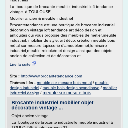
industriels
La boutique de brocante meuble industriel loft tendance
vintage à TOULOUSE
Mobilier ancien & meuble industriel
Brocantetendance est une boutique de brocante industriel
décoration vintage loft tendance art déco design et
antiquités qui vous propose des meubles de métier,meuble
industriel, mobilier de style, art déco, création meuble bois
métal sur mesure,tapisserie d'ameublemnet,luminaire
industriel,meuble relookée et design ainsi que des objets
ancien de collection et de décoration et...
Lire la suite
Site :
http://www.brocantetendance.com
Thèmes liés :
meuble sur mesure bois metal
/
meuble
design industriel
/
meuble bois design scandinave
/
mobilier
meuble sur mesure bois
industriel design
/
Brocante industriel mobilier objet
décoration vintage ...
Objet ancien vintage
La boutique de brocante industrielle meuble industriel à
TOULOUSE Haute garonne 31