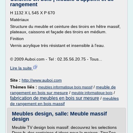
rangement
H 1132 X L 545 X P 670
Matériaux
Structure du meuble et ceinture des tiroirs en hêtre massif,
plateaux, caissons et façade des tiroirs en médium.
Finition
Vernis acrylique très résistant et insensible à l'eau.
© 2009 Auboi.com - Tel : 02.35.56.20.75 - Tous...
Lire la suite
Site :
http://www.auboi.com
Thèmes liés :
/
meuble de
meubles informatique bois massif
rangement en bois sur mesure
/
/
meuble informatique bois
fabrication de meubles en bois sur mesure
/
meubles
de rangement en bois massif
Meubles design, salle: Meuble massif
design
Meuble TV design bois massif: decouvrez les selections
Deco.fr, des centaines d.idees pour la maison. ZineZoe