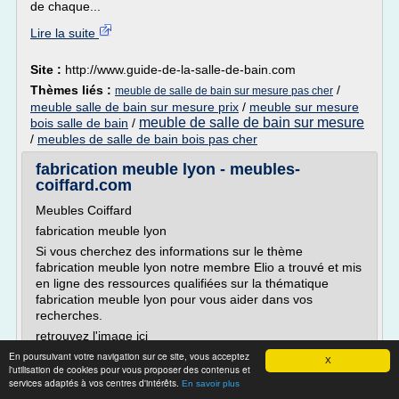
de chaque...
Lire la suite
Site :
http://www.guide-de-la-salle-de-bain.com
Thèmes liés :
/
meuble de salle de bain sur mesure pas cher
meuble salle de bain sur mesure prix
/
meuble sur mesure
meuble de salle de bain sur mesure
bois salle de bain
/
/
meubles de salle de bain bois pas cher
fabrication meuble lyon - meubles-
coiffard.com
Meubles Coiffard
fabrication meuble lyon
Si vous cherchez des informations sur le thème
fabrication meuble lyon notre membre Elio a trouvé et mis
en ligne des ressources qualifiées sur la thématique
fabrication meuble lyon pour vous aider dans vos
recherches.
retrouvez l'image ici
En poursuivant votre navigation sur ce site, vous acceptez
prestations : fabrication artisanale, de meubles en bois,
X
l'utilisation de cookies pour vous proposer des contenus et
contemporains, design, création sur-mesure, peinture...
services adaptés à vos centres d'intérêts.
En savoir plus