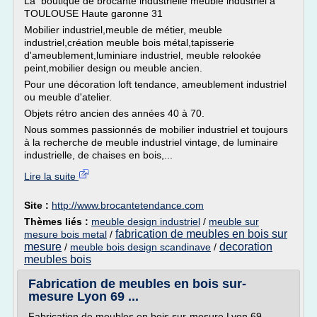
La boutique de brocante industrielle meuble industriel à
TOULOUSE Haute garonne 31
Mobilier industriel,meuble de métier, meuble
industriel,création meuble bois métal,tapisserie
d'ameublement,luminiare industriel, meuble relookée
peint,mobilier design ou meuble ancien.
Pour une décoration loft tendance, ameublement industriel
ou meuble d'atelier.
Objets rétro ancien des années 40 à 70.
Nous sommes passionnés de mobilier industriel et toujours
à la recherche de meuble industriel vintage, de luminaire
industrielle, de chaises en bois,...
Lire la suite
Site :
http://www.brocantetendance.com
Thèmes liés :
meuble design industriel
/
meuble sur
fabrication de meubles en bois sur
mesure bois metal
/
mesure
decoration
/
meuble bois design scandinave
/
meubles bois
Fabrication de meubles en bois sur-
mesure Lyon 69 ...
Fabrication de meubles en bois sur-mesure Lyon 69 -