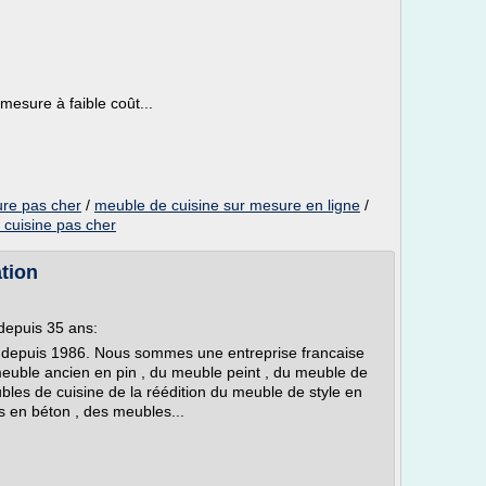
esure à faible coût...
ure pas cher
/
meuble de cuisine sur mesure en ligne
/
cuisine pas cher
tion
depuis 35 ans:
 depuis 1986. Nous sommes une entreprise francaise
 meuble ancien en pin , du meuble peint , du meuble de
bles de cuisine de la réédition du meuble de style en
 en béton , des meubles...