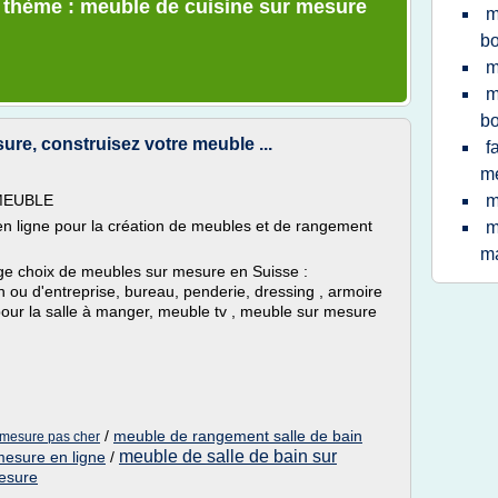
e thème : meuble de cuisine sur mesure
m
bo
m
m
bo
e, construisez votre meuble ...
f
m
KMEUBLE
m
 ligne pour la création de meubles et de rangement
m
ma
 choix de meubles sur mesure en Suisse :
ou d'entreprise, bureau, penderie, dressing , armoire
pour la salle à manger, meuble tv , meuble sur mesure
/
meuble de rangement salle de bain
 mesure pas cher
meuble de salle de bain sur
mesure en ligne
/
mesure