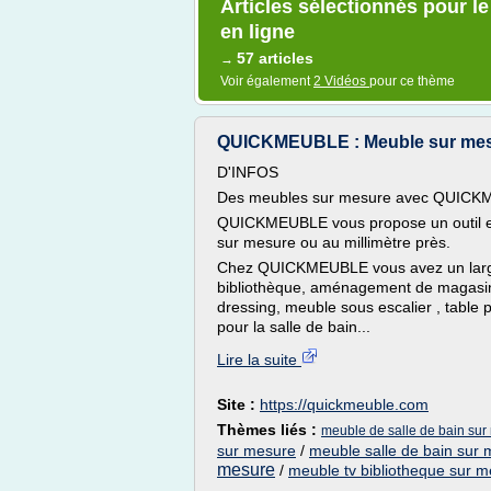
Articles sélectionnés pour l
en ligne
57 articles
→
Voir également
2 Vidéos
pour ce thème
QUICKMEUBLE : Meuble sur mesur
D'INFOS
Des meubles sur mesure avec QUIC
QUICKMEUBLE vous propose un outil en
sur mesure ou au millimètre près.
Chez QUICKMEUBLE vous avez un large
bibliothèque, aménagement de magasin 
dressing, meuble sous escalier , table 
pour la salle de bain...
Lire la suite
Site :
https://quickmeuble.com
Thèmes liés :
meuble de salle de bain sur
sur mesure
/
meuble salle de bain sur 
mesure
/
meuble tv bibliotheque sur 