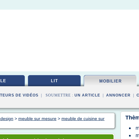
LE
LIT
MOBILIER
TEURS DE VIDÉOS
| SOUMETTRE :
UN ARTICLE
|
ANNONCER
|
Thèm
 design
>
meuble sur mesure
>
meuble de cuisine sur
m
m