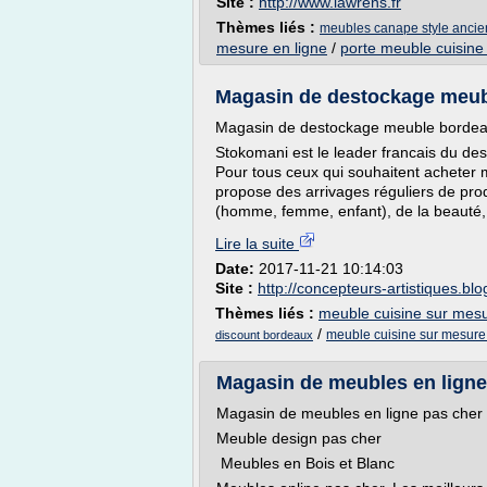
Site :
http://www.lawrens.fr
Thèmes liés :
meubles canape style ancie
mesure en ligne
/
porte meuble cuisine
Magasin de destockage meu
Magasin de destockage meuble borde
Stokomani est le leader francais du de
Pour tous ceux qui souhaitent acheter 
propose des arrivages réguliers de pr
(homme, femme, enfant), de la beauté, 
Lire la suite
Date:
2017-11-21 10:14:03
Site :
http://concepteurs-artistiques.bl
Thèmes liés :
meuble cuisine sur mesu
/
meuble cuisine sur mesur
discount bordeaux
Magasin de meubles en ligne 
Magasin de meubles en ligne pas cher
Meuble design pas cher
Meubles en Bois et Blanc