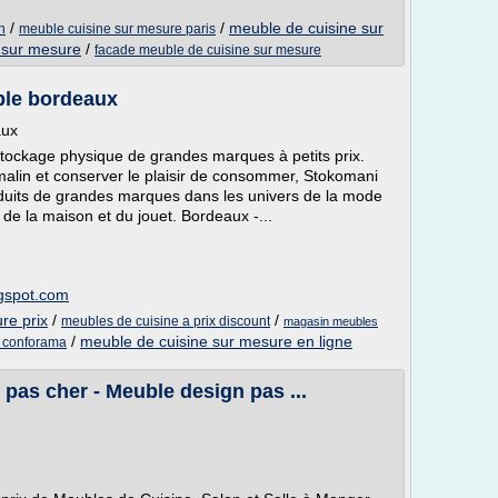
/
/
meuble de cuisine sur
n
meuble cuisine sur mesure paris
 sur mesure
/
facade meuble de cuisine sur mesure
ble bordeaux
aux
stockage physique de grandes marques à petits prix.
malin et conserver le plaisir de consommer, Stokomani
oduits de grandes marques dans les univers de la mode
de la maison et du jouet. Bordeaux -...
ogspot.com
re prix
/
/
meubles de cuisine a prix discount
magasin meubles
/
meuble de cuisine sur mesure en ligne
e conforama
pas cher - Meuble design pas ...