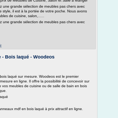
 prix de Meubles de Cuisine, Salon et Salle à Manger
z une grande sélection de meubles pas chers avec
e style, il est à la portée de votre poche. Nous avons
es de cuisine, salon,......
z une grande sélection de meubles pas chers avec
r
e - Bois laqué - Woodeos
bois laqué sur mesure. Woodeos est le premier
esure en ligne. Il offre la possibilité de concevoir sur
 vos meubles de cuisine ou de salle de bain en bois
ique.
laqué
eaux mdf en bois laqué à prix attractif en ligne.