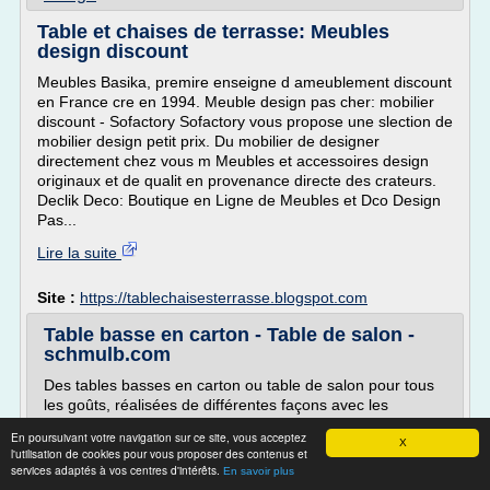
Table et chaises de terrasse: Meubles
design discount
Meubles Basika, premire enseigne d ameublement discount
en France cre en 1994. Meuble design pas cher: mobilier
discount - Sofactory Sofactory vous propose une slection de
mobilier design petit prix. Du mobilier de designer
directement chez vous m Meubles et accessoires design
originaux et de qualit en provenance directe des crateurs.
Declik Deco: Boutique en Ligne de Meubles et Dco Design
Pas...
Lire la suite
Site :
https://tablechaisesterrasse.blogspot.com
Table basse en carton - Table de salon -
schmulb.com
Des tables basses en carton ou table de salon pour tous
les goûts, réalisées de différentes façons avec les
méthodes Schmulb 2 et 3 et leurs déclinaisons.
En poursuivant votre navigation sur ce site, vous acceptez
X
Voici une belle table design en carton toute carrée et à
l'utilisation de cookies pour vous proposer des contenus et
plusieurs niveaux.
services adaptés à vos centres d'intérêts.
En savoir plus