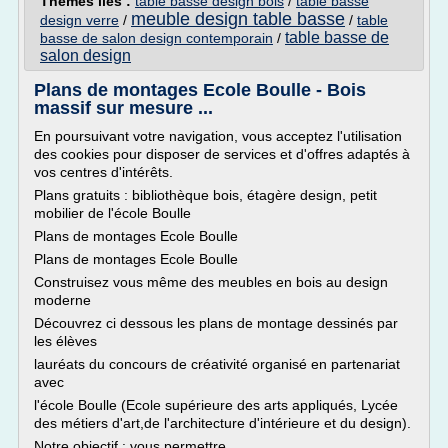
Thèmes liés :
table basse design bois
/
table basse
meuble design table basse
design verre
/
/
table
table basse de
basse de salon design contemporain
/
salon design
Plans de montages Ecole Boulle - Bois
massif sur mesure ...
En poursuivant votre navigation, vous acceptez l'utilisation
des cookies pour disposer de services et d'offres adaptés à
vos centres d'intérêts.
Plans gratuits : bibliothèque bois, étagère design, petit
mobilier de l'école Boulle
Plans de montages Ecole Boulle
Plans de montages Ecole Boulle
Construisez vous même des meubles en bois au design
moderne
Découvrez ci dessous les plans de montage dessinés par
les élèves
lauréats du concours de créativité organisé en partenariat
avec
l'école Boulle (Ecole supérieure des arts appliqués, Lycée
des métiers d'art,de l'architecture d'intérieure et du design).
Notre objectif : vous permettre...