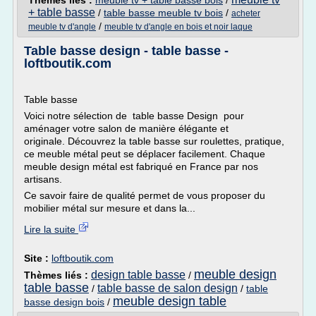
Thèmes liés :
meuble tv + table basse bois
/
+ table basse
/
table basse meuble tv bois
/
acheter
/
meuble tv d'angle
meuble tv d'angle en bois et noir laque
Table basse design - table basse -
loftboutik.com
Table basse
Voici notre sélection de table basse Design pour
aménager votre salon de manière élégante et
originale. Découvrez la table basse sur roulettes, pratique,
ce meuble métal peut se déplacer facilement. Chaque
meuble design métal est fabriqué en France par nos
artisans.
Ce savoir faire de qualité permet de vous proposer du
mobilier métal sur mesure et dans la...
Lire la suite
Site :
loftboutik.com
meuble design
design table basse
Thèmes liés :
/
table basse
table basse de salon design
/
/
table
meuble design table
basse design bois
/