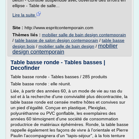
béton - Console suspendue avec ouverture des tirroirs en
ellipse - Table de salle...
Lire la suite
Site :
http://www.espritcontemporain.com
Thèmes liés :
mobilier salle de bain design contemporain
/
table basse de salon design contemporain
/
table basse
mobilier
design bois
/
mobilier salle de bain design
/
design contemporain
Table basse ronde - Tables basses |
Decofinder
Table basse ronde - Tables basses / 285 produits
Table basse ronde : elle réunit.
Liée, à partir des années 60, à un mode de vie au ras du
sol et à la recherche d'une convivialité plus décontractée, la
table basse ronde est censée mettre hôtes et convives sur
un pied d'égalité. Conçue en plastique, Plexiglas,
polyuréthanne ou PVC gonflable, les exemplaires des
années 60 témoignent d'une société de consommation
productrice de matériaux éphémères. Ronde, la table basse
rappelle également les façons de vivre à l'orientale et Pierre
Paulin l'accompagnera d'un "tapis-séjour", à la fois tenture