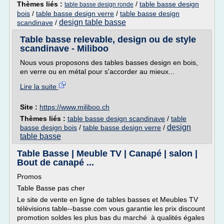
Thèmes liés :
/
table basse design
table basse design ronde
bois
/
table basse design verre
/
table basse design
design table basse
scandinave
/
Table basse relevable, design ou de style
scandinave - Miliboo
Nous vous proposons des tables basses design en bois,
en verre ou en métal pour s'accorder au mieux...
Lire la suite
Site :
https://www.miliboo.ch
Thèmes liés :
table basse design scandinave
/
table
design
basse design bois
/
table basse design verre
/
table basse
Table Basse | Meuble TV | Canapé | salon |
Bout de canapé ...
Promos
Table Basse pas cher
Le site de vente en ligne de tables basses et Meubles TV
télévisions table--basse.com vous garantie les prix discount
promotion soldes les plus bas du marché à qualités égales