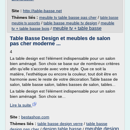
Site :
http://table-basse.net
Thèmes liés :
meuble tv table basse pas cher
/
table basse
/
table basse meuble tv design
/
meuble
meuble tv assortis
meuble tv + table basse
tv + table basse bois
/
Table Basse Design et meubles de salon
pas cher moderne ...
4
La table design est l'élément indispensable pour un salon
bien aménagé. Son choix se base sur de nombreux critères
afin qu'elle s'accorde avec votre style. Que ce soit la
matière, l'esthétique ou encore la couleur, tout doit être en
harmonie avec le reste de votre décoration.Table basse de
salon, table basse salon, tables basses de salon, tables...
La table design est l'élément indispensable pour un salon
bien aménagé. Son choix se...
Lire la suite
Site :
bestashop.com
Thèmes liés :
table basse design verre
/
table basse
meuble design
design table basse
design pas cher
/
/