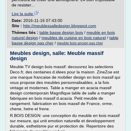
de resister...
Lire la suite
Date:
2016-11-16 07:43:00
Site :
http://meublessalledesign.blogspot.com
Thèmes liés :
table basse design bois
/
meuble en bois
naturel design
/
meubles de cuisine en bois naturel
/
table
basse design pas cher
/
meuble bois ancien pas cher
Meubles design, salle: Meuble massif
design
Meuble TV design bois massif: decouvrez les selections
Deco.fr, des centaines d.idees pour la maison. ZineZoe est
une marque francaise de mobilier design en bois massif qui
vous propose des meubles personnalisables, a la fois
vintage et modernes. Table a manger en acacia massif
design contemporain Magnifique table de salle a manger
fabriquee en bois massif d.acacia. Petit meuble de
rangement. fabrication en bois massif de France, orme,
chene, hetre et frene.
R.BOIS DESIGN: une conception du meuble en bois massif
sur mesure, qui unit emotion naturelle et developpement
durable, esthetisme pur et protection de. Repertoire des