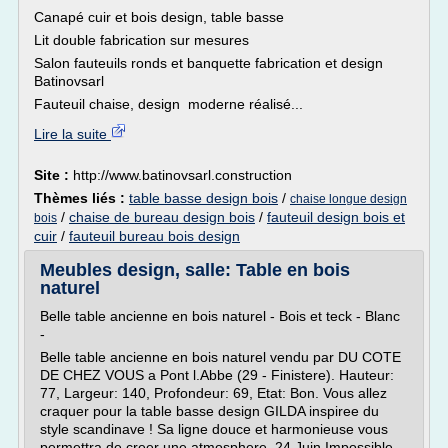
Canapé cuir et bois design, table basse
Lit double fabrication sur mesures
Salon fauteuils ronds et banquette fabrication et design
Batinovsarl
Fauteuil chaise, design moderne réalisé...
Lire la suite
Site :
http://www.batinovsarl.construction
Thèmes liés :
table basse design bois
/
chaise longue design
/
chaise de bureau design bois
/
fauteuil design bois et
bois
cuir
/
fauteuil bureau bois design
Meubles design, salle: Table en bois
naturel
Belle table ancienne en bois naturel - Bois et teck - Blanc
-
Belle table ancienne en bois naturel vendu par DU COTE
DE CHEZ VOUS a Pont l.Abbe (29 - Finistere). Hauteur:
77, Largeur: 140, Profondeur: 69, Etat: Bon. Vous allez
craquer pour la table basse design GILDA inspiree du
style scandinave ! Sa ligne douce et harmonieuse vous
permettra de creer une atmosphere. 24 Juin Impossible