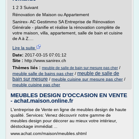
1 2 3 Suivant
Rénovation de Maison ou Appartement
Sanirex- AC Gestimmo SA Entreprise de Rénovation
Générale - planifie et réalise la rénovation complète de
votre maison, villa, appartement, salle de bain et cuisine
de A à Z....
Lire la suite
Date:
2017-03-15 07:01:12
Site :
http://www.sanirex.ch
Thèmes liés :
/
meuble de salle de bain sur mesure pas cher
meuble de salle de
meuble salle de bains pas cher
/
bain sur mesure
/
meuble cuisine sur mesure pas cher
/
meuble cuisine pas cher
MEUBLES DESIGN D'OCCASION EN VENTE
- achat.maison.online.fr
L'entreprise de Vente en ligne de meubles design de haute
qualité. Services: Venez découvrir notre gamme de
meubles design pour décorer au mieux votre intérieur,
déstockage immédiat ...
www.achat.com/maison/meubles.shtml