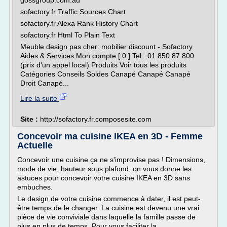
gossgroup.com.au
sofactory.fr Traffic Sources Chart
sofactory.fr Alexa Rank History Chart
sofactory.fr Html To Plain Text
Meuble design pas cher: mobilier discount - Sofactory
Aides & Services Mon compte [ 0 ] Tel : 01 850 87 800
(prix d'un appel local) Produits Voir tous les produits
Catégories Conseils Soldes Canapé Canapé Canapé
Droit Canapé...
Lire la suite
Site :
http://sofactory.fr.composesite.com
Concevoir ma cuisine IKEA en 3D - Femme
Actuelle
Concevoir une cuisine ça ne s'improvise pas ! Dimensions,
mode de vie, hauteur sous plafond, on vous donne les
astuces pour concevoir votre cuisine IKEA en 3D sans
embuches.
Le design de votre cuisine commence à dater, il est peut-
être temps de le changer. La cuisine est devenu une vrai
pièce de vie conviviale dans laquelle la famille passe de
plus en plus de temps. Pour vous faciliter la...