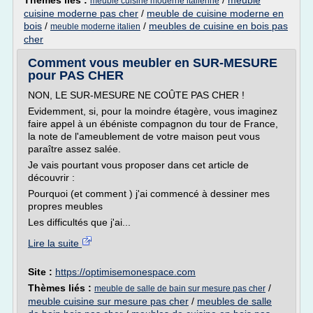
Thèmes liés :
/
meuble
meuble cuisine moderne italienne
cuisine moderne pas cher
/
meuble de cuisine moderne en
bois
/
/
meubles de cuisine en bois pas
meuble moderne italien
cher
Comment vous meubler en SUR-MESURE
pour PAS CHER
NON, LE SUR-MESURE NE COÛTE PAS CHER !
Evidemment, si, pour la moindre étagère, vous imaginez
faire appel à un ébéniste compagnon du tour de France,
la note de l'ameublement de votre maison peut vous
paraître assez salée.
Je vais pourtant vous proposer dans cet article de
découvrir :
Pourquoi (et comment ) j'ai commencé à dessiner mes
propres meubles
Les difficultés que j'ai...
Lire la suite
Site :
https://optimisemonespace.com
Thèmes liés :
/
meuble de salle de bain sur mesure pas cher
meuble cuisine sur mesure pas cher
/
meubles de salle