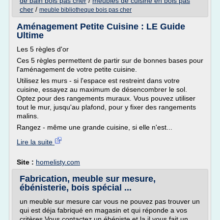
de bain bois pas cher
/
meubles de cuisine en bois pas
cher
/
meuble bibliotheque bois pas cher
Aménagement Petite Cuisine : LE Guide
Ultime
Les 5 règles d'or
Ces 5 règles permettent de partir sur de bonnes bases pour
l'aménagement de votre petite cuisine.
Utilisez les murs - si l'espace est restreint dans votre
cuisine, essayez au maximum de désencombrer le sol.
Optez pour des rangements muraux. Vous pouvez utiliser
tout le mur, jusqu'au plafond, pour y fixer des rangements
malins.
Rangez - même une grande cuisine, si elle n'est...
Lire la suite
Site :
homelisty.com
Fabrication, meuble sur mesure,
ébénisterie, bois spécial ...
un meuble sur mesure car vous ne pouvez pas trouver un
qui est déja fabriqué en magasin et qui réponde a vos
critères Vous contactez un ébéniste et la il vous fait un