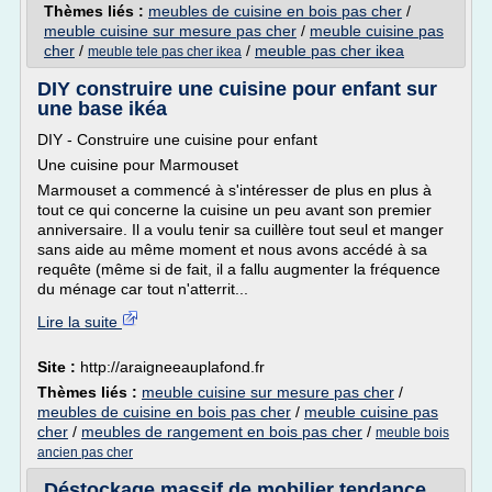
Thèmes liés :
meubles de cuisine en bois pas cher
/
meuble cuisine sur mesure pas cher
/
meuble cuisine pas
cher
/
/
meuble pas cher ikea
meuble tele pas cher ikea
DIY construire une cuisine pour enfant sur
une base ikéa
DIY - Construire une cuisine pour enfant
Une cuisine pour Marmouset
Marmouset a commencé à s'intéresser de plus en plus à
tout ce qui concerne la cuisine un peu avant son premier
anniversaire. Il a voulu tenir sa cuillère tout seul et manger
sans aide au même moment et nous avons accédé à sa
requête (même si de fait, il a fallu augmenter la fréquence
du ménage car tout n'atterrit...
Lire la suite
Site :
http://araigneeauplafond.fr
Thèmes liés :
meuble cuisine sur mesure pas cher
/
meubles de cuisine en bois pas cher
/
meuble cuisine pas
cher
/
meubles de rangement en bois pas cher
/
meuble bois
ancien pas cher
Déstockage massif de mobilier tendance