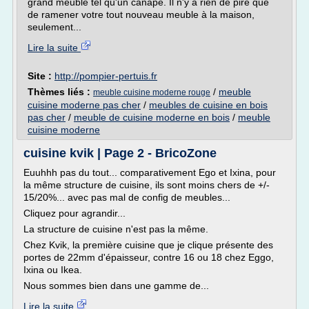
grand meuble tel qu'un canapé. Il n'y a rien de pire que
de ramener votre tout nouveau meuble à la maison,
seulement...
Lire la suite
Site :
http://pompier-pertuis.fr
Thèmes liés :
/
meuble
meuble cuisine moderne rouge
cuisine moderne pas cher
/
meubles de cuisine en bois
pas cher
/
meuble de cuisine moderne en bois
/
meuble
cuisine moderne
cuisine kvik | Page 2 - BricoZone
Euuhhh pas du tout... comparativement Ego et Ixina, pour
la même structure de cuisine, ils sont moins chers de +/-
15/20%... avec pas mal de config de meubles...
Cliquez pour agrandir...
La structure de cuisine n'est pas la même.
Chez Kvik, la première cuisine que je clique présente des
portes de 22mm d'épaisseur, contre 16 ou 18 chez Eggo,
Ixina ou Ikea.
Nous sommes bien dans une gamme de...
Lire la suite