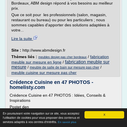
Bordeaux, ABM design répond à vos besoins au meilleur
prix.
Que ce soit pour les professionnels (salon, magasin,
restaurant ou bureau) ou pour les particuliers ; nous
sommes capables d'apporter des solutions adaptées à
votre...
Lire la suite
Site :
http://www.abmdesign.fr
Thèmes liés :
/
fabrication
meubles design pas cher bordeaux
fabrication meuble sur
meuble sur mesure en ligne
/
mesure
/
/
meuble de salle de bain sur mesure pas cher
meuble cuisine sur mesure pas cher
Crédence Cuisine en 47 PHOTOS -
homelisty.com
Crédence Cuisine en 47 PHOTOS : Idées, Conseils &
Inspirations
Postet den
En poursuivant votre navigation sur ce site, vous acceptez
Des idées de crédences, quel que soit le style de votre
X
l'utilisation de cookies pour vous proposer des contenus et
cuisine !
services adaptés à vos centres d'intérêts.
En savoir plus
Bienvenue sur notre guide présentant de nombreuses