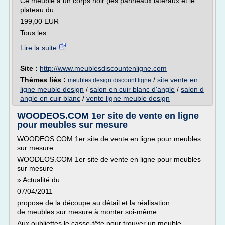
Ce meuble a un corps noir (les panneaux latéraux et le
plateau du...
199,00 EUR
Tous les...
Lire la suite
Site :
http://www.meublesdiscountenligne.com
Thèmes liés :
/
site vente en
meubles design discount ligne
ligne meuble design
/
salon en cuir blanc d'angle
/
salon d
angle en cuir blanc
/
vente ligne meuble design
WOODEOS.COM 1er site de vente en ligne
pour meubles sur mesure
WOODEOS.COM 1er site de vente en ligne pour meubles
sur mesure
WOODEOS.COM 1er site de vente en ligne pour meubles
sur mesure
» Actualité du
07/04/2011
propose de la découpe au détail et la réalisation
de meubles sur mesure à monter soi-même
Aux oubliettes le casse-tête pour trouver un meuble