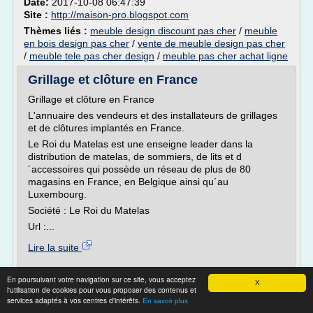
Date:
2017-10-08 06:47:39
Site :
http://maison-pro.blogspot.com
Thèmes liés :
meuble design discount pas cher
/
meuble
en bois design pas cher
/
vente de meuble design pas cher
/
meuble tele pas cher design
/
meuble pas cher achat ligne
Grillage et clôture en France
Grillage et clôture en France
L'annuaire des vendeurs et des installateurs de grillages
et de clôtures implantés en France.
Le Roi du Matelas est une enseigne leader dans la
distribution de matelas, de sommiers, de lits et d
´accessoires qui possède un réseau de plus de 80
magasins en France, en Belgique ainsi qu´au
Luxembourg.
Société : Le Roi du Matelas
Url :...
Lire la suite
Site :
http://www.grillage-et-cloture.com
En poursuivant votre navigation sur ce site, vous acceptez
X
l'utilisation de cookies pour vous proposer des contenus et
Thèmes liés :
/
housse matelas canape lit
canape lit clic clac
services adaptés à vos centres d'intérêts.
En savoir plus
/
matelas canape lit sur mesure
/
haut de gamme
matelas