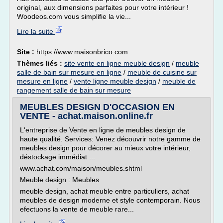
original, aux dimensions parfaites pour votre intérieur !
Woodeos.com vous simplifie la vie...
Lire la suite
Site :
https://www.maisonbrico.com
Thèmes liés :
site vente en ligne meuble design
/
meuble
salle de bain sur mesure en ligne
/
meuble de cuisine sur
mesure en ligne
/
vente ligne meuble design
/
meuble de
rangement salle de bain sur mesure
MEUBLES DESIGN D'OCCASION EN
VENTE - achat.maison.online.fr
L'entreprise de Vente en ligne de meubles design de
haute qualité. Services: Venez découvrir notre gamme de
meubles design pour décorer au mieux votre intérieur,
déstockage immédiat ...
www.achat.com/maison/meubles.shtml
Meuble design : Meubles
meuble design, achat meuble entre particuliers, achat
meubles de design moderne et style contemporain. Nous
efectuons la vente de meuble rare...