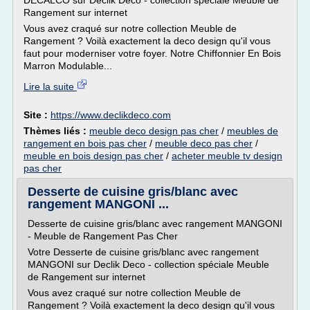
DECALCO sur Declik Deco - collection spéciale Meuble de
Rangement sur internet
Vous avez craqué sur notre collection Meuble de
Rangement ? Voilà exactement la deco design qu'il vous
faut pour moderniser votre foyer. Notre Chiffonnier En Bois
Marron Modulable...
Lire la suite
Site :
https://www.declikdeco.com
Thèmes liés :
meuble deco design pas cher
/
meubles de
rangement en bois pas cher
/
meuble deco pas cher
/
meuble en bois design pas cher
/
acheter meuble tv design
pas cher
Desserte de cuisine gris/blanc avec
rangement MANGONI ...
Desserte de cuisine gris/blanc avec rangement MANGONI
- Meuble de Rangement Pas Cher
Votre Desserte de cuisine gris/blanc avec rangement
MANGONI sur Declik Deco - collection spéciale Meuble
de Rangement sur internet
Vous avez craqué sur notre collection Meuble de
Rangement ? Voilà exactement la deco design qu'il vous