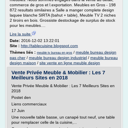
commerce de gros et l.exportation. Meubles en Gros - 198
872 resultats similaires a Salle a manger complete design
laquee blanche SIRTA (bahut + table), Meuble TV 2 niches
2 tiroirs en bois. Grossiste destockage de surplus de stock
pour les meubles....
Lire la suite
Date:
2016-12-02 13:22:01
Site :
http://tablecuisine.blogspot.com
Thèmes liés :
/
meuble bureau design
meuble tv bureau en gros
pas cher
/
meuble bureau design industriel
/
meuble bureau
design maison
/
site vente en ligne meuble design
Vente Privée Meuble & Mobilier : Les 7
Meilleurs Sites en 2018
Vente Privée Meuble & Mobilier : Les 7 Meilleurs Sites en
2018
Postet den
Liens commerciaux
17 Juin
Une nouvelle table basse, un canapé tout neuf, une table
pour remplacer celle de la cuisine,...