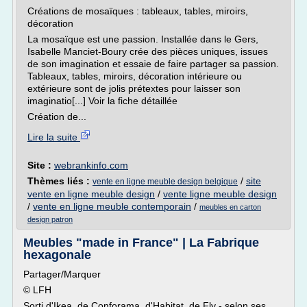
Créations de mosaïques : tableaux, tables, miroirs,
décoration
La mosaïque est une passion. Installée dans le Gers,
Isabelle Manciet-Boury crée des pièces uniques, issues
de son imagination et essaie de faire partager sa passion.
Tableaux, tables, miroirs, décoration intérieure ou
extérieure sont de jolis prétextes pour laisser son
imaginatio[...] Voir la fiche détaillée
Création de...
Lire la suite
Site :
webrankinfo.com
Thèmes liés :
/
site
vente en ligne meuble design belgique
vente en ligne meuble design
/
vente ligne meuble design
/
vente en ligne meuble contemporain
/
meubles en carton
design patron
Meubles "made in France" | La Fabrique
hexagonale
Partager/Marquer
© LFH
Sorti d'Ikea, de Conforama, d'Habitat, de Fly - selon ses