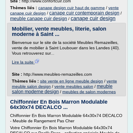
Site :
http://www.confortcuir.com
Thèmes liés :
canape design cuir haut de gamme
/
vente
canape cuir contemporain design
canape cuir design
/
/
canape cuir design
meuble canape cuir design
/
Mobilier, vente meubles, literie, salon
moderne à Saint ...
Bienvenue sur le site de la société Meubles Remazeilles,
vente de mobilier à Saint Loubouer dans les Landes (40).
Vous retrouverez sur...
Lire la suite
Site :
http://www.meubles-remazeilles.com
Thèmes liés :
site vente en ligne meuble design
/
vente
meuble
meuble salon design
/
vente meubles salon
/
salon moderne design
/
meubles de salon modernes
Chiffonnier En Bois Marron Modulable
64x30x74 DECALCO ...
Chiffonnier En Bois Marron Modulable 64x30x74 DECALCO
- Meuble de Rangement Pas Cher
Votre Chiffonnier En Bois Marron Modulable 64x30x74