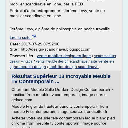
mobilier scandinave en ligne, par la FED
Portrait d'auto-entrepreneur : Jérôme Levy, vente de
mobilier scandinave en ligne
Jérôme Levy, diplôme de philosophie en poche travaille...
Lire la suite
Date:
2017-07-29 07:52:06
Site :
http://design-scandinave.blogspot.com
Thèmes liés :
vente mobilier design en ligne
/
vente mobilier
/
/
site vente en
design vintage
vente meuble design scandinave
ligne meuble design
/
mobilier design scandinave
Résultat Supérieur 13 Incroyable Meuble
Tv Contemporain ...
Charmant Meuble Salle De Bain Design Contemporain 7
position from meuble tv contemporain, image source:
gelaco.com
Meuble tv grande hauteur banc tv contemporain from
meuble tv contemporain, image source: trendsetter.fr
Acheter votre meuble télé contemporain laqué blanc pied
chromé from meuble tv contemporain, image source: