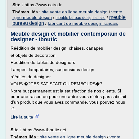
Site :
https://www.cairo.fr
Thèmes liés :
site vente en ligne meuble design
/
vente
meuble
ligne meuble design
/
/
meuble bureau design suisse
bureau design
/
fabricant de meuble design francais
Meuble design et mobilier contemporain de
designer - Iboutic
Réédition de mobilier design, chaises, canapés
et objets de décoration
Réédition de tables de designers
Lampes, lampadaires, suspensions design
réédités de designer
VOUS �?TES SATISFAIT OU REMBOURS�?
Notre but permanent est la satisfaction de nos clients. Si
pour une raison ou pour une autre vous n'êtes pas satisfait
d'un produit que vous avez commandé, vous pouvez nous
le...
Lire la suite
Site :
https://www.iboutic.net
Thèmes liés :
site vente en ligne meuble design
/
vente