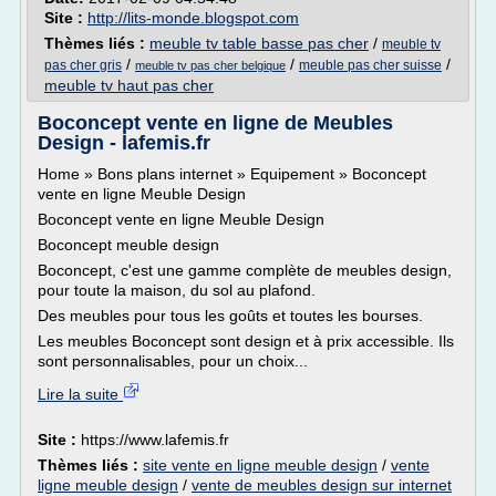
Site :
http://lits-monde.blogspot.com
Thèmes liés :
meuble tv table basse pas cher
/
meuble tv
/
/
/
pas cher gris
meuble pas cher suisse
meuble tv pas cher belgique
meuble tv haut pas cher
Boconcept vente en ligne de Meubles
Design - lafemis.fr
Home » Bons plans internet » Equipement » Boconcept
vente en ligne Meuble Design
Boconcept vente en ligne Meuble Design
Boconcept meuble design
Boconcept, c'est une gamme complète de meubles design,
pour toute la maison, du sol au plafond.
Des meubles pour tous les goûts et toutes les bourses.
Les meubles Boconcept sont design et à prix accessible. Ils
sont personnalisables, pour un choix...
Lire la suite
Site :
https://www.lafemis.fr
Thèmes liés :
site vente en ligne meuble design
/
vente
ligne meuble design
/
vente de meubles design sur internet