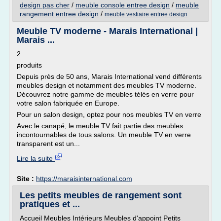
design pas cher
/
meuble console entree design
/
meuble
rangement entree design
/
meuble vestiaire entree design
Meuble TV moderne - Marais International |
Marais ...
2
produits
Depuis près de 50 ans, Marais International vend différents
meubles design et notamment des meubles TV moderne.
Découvrez notre gamme de meubles télés en verre pour
votre salon fabriquée en Europe.
Pour un salon design, optez pour nos meubles TV en verre
Avec le canapé, le meuble TV fait partie des meubles
incontournables de tous salons. Un meuble TV en verre
transparent est un...
Lire la suite
Site :
https://maraisinternational.com
Les petits meubles de rangement sont
pratiques et ...
Accueil Meubles Intérieurs Meubles d'appoint Petits