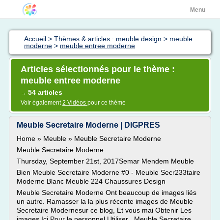
Menu
Accueil
>
Thèmes & articles : meuble design
>
meuble
moderne
>
meuble entree moderne
Articles sélectionnés pour le thème :
meuble entree moderne
54 articles
→
Voir également
2 Vidéos
pour ce thème
Meuble Secretaire Moderne | DIGPRES
Home » Meuble » Meuble Secretaire Moderne
Meuble Secretaire Moderne
Thursday, September 21st, 2017Semar Mendem Meuble
Bien Meuble Secretaire Moderne #0 - Meuble Secr233taire
Moderne Blanc Meuble 224 Chaussures Design
Meuble Secretaire Moderne Ont beaucoup de images liés
un autre. Ramasser la la plus récente images de Meuble
Secretaire Modernesur ce blog, Et vous mai Obtenir Les
images Ici Pour le personnel Utiliser . Meuble Secretaire