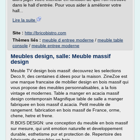
dans le hall d'entrée. Pour vous aider à améliorer votre
hall...
Lire la suite
Site :
http://bricobistro.com
Thèmes liés :
meuble d entree moderne
/
meuble table
console
/
meuble entree moderne
Meubles design, salle: Meuble massif
design
Meuble TV design bois massif: decouvrez les selections
Deco.fr, des centaines d.idees pour la maison. ZineZoe est
une marque francaise de mobilier design en bois massif qui
vous propose des meubles personnalisables, a la fois
vintage et modernes. Table a manger en acacia massif
design contemporain Magnifique table de salle a manger
fabriquee en bois massif d.acacia. Petit meuble de
rangement. fabrication en bois massif de France, orme,
chene, hetre et frene.
R.BOIS DESIGN: une conception du meuble en bois massif
sur mesure, qui unit emotion naturelle et developpement
durable, esthetisme pur et protection de. Repertoire des
fabricants de meubles en bois...