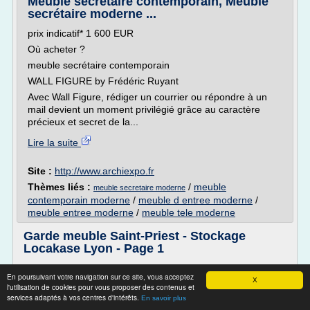
Meuble secrétaire contemporain, Meuble
secrétaire moderne ...
prix indicatif* 1 600 EUR
Où acheter ?
meuble secrétaire contemporain
WALL FIGURE by Frédéric Ruyant
Avec Wall Figure, rédiger un courrier ou répondre à un
mail devient un moment privilégié grâce au caractère
précieux et secret de la...
Lire la suite
Site :
http://www.archiexpo.fr
Thèmes liés :
/
meuble
meuble secretaire moderne
contemporain moderne
/
meuble d entree moderne
/
meuble entree moderne
/
meuble tele moderne
Garde meuble Saint-Priest - Stockage
Locakase Lyon - Page 1
Informations additionnelles sur les espaces de stockage
En poursuivant votre navigation sur ce site, vous acceptez
X
Garde-meuble Lyon et location box à Saint-Priest
l'utilisation de cookies pour vous proposer des contenus et
services adaptés à vos centres d'intérêts.
Situé à moins de 5 minutes de Melun, votre centre de
En savoir plus