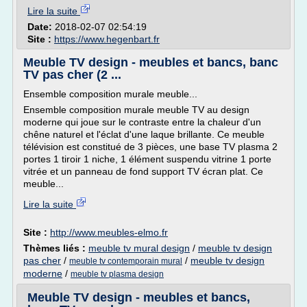
Lire la suite
Date:
2018-02-07 02:54:19
Site :
https://www.hegenbart.fr
Meuble TV design - meubles et bancs, banc
TV pas cher (2 ...
Ensemble composition murale meuble...
Ensemble composition murale meuble TV au design
moderne qui joue sur le contraste entre la chaleur d'un
chêne naturel et l'éclat d'une laque brillante. Ce meuble
télévision est constitué de 3 pièces, une base TV plasma 2
portes 1 tiroir 1 niche, 1 élément suspendu vitrine 1 porte
vitrée et un panneau de fond support TV écran plat. Ce
meuble...
Lire la suite
Site :
http://www.meubles-elmo.fr
Thèmes liés :
meuble tv mural design
/
meuble tv design
pas cher
/
/
meuble tv design
meuble tv contemporain mural
moderne
/
meuble tv plasma design
Meuble TV design - meubles et bancs,