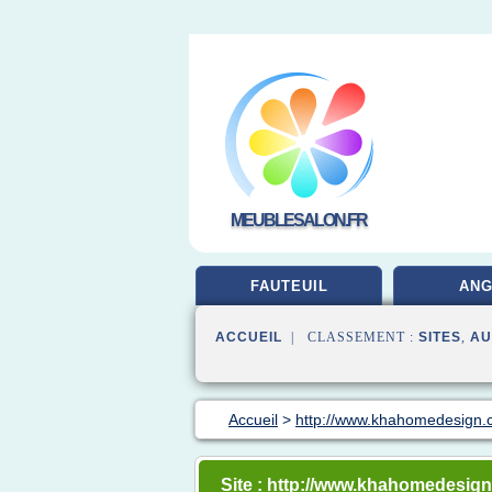
MEUBLESALON.FR
FAUTEUIL
ANG
ACCUEIL
| CLASSEMENT :
SITES
,
AU
Accueil
>
http://www.khahomedesign
Site : http://www.khahomedesig