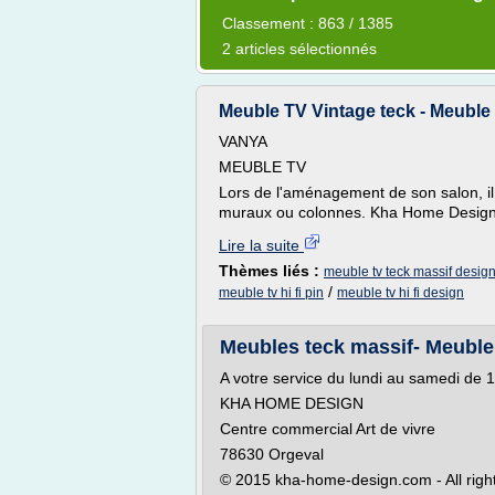
Classement : 863 / 1385
2 articles sélectionnés
Meuble TV Vintage teck - Meuble 
VANYA
MEUBLE TV
Lors de l'aménagement de son salon, il
muraux ou colonnes. Kha Home Design
Lire la suite
Thèmes liés :
meuble tv teck massif desig
/
meuble tv hi fi pin
meuble tv hi fi design
Meubles teck massif- Meuble
A votre service du lundi au samedi de 
KHA HOME DESIGN
Centre commercial Art de vivre
78630 Orgeval
© 2015 kha-home-design.com - All right